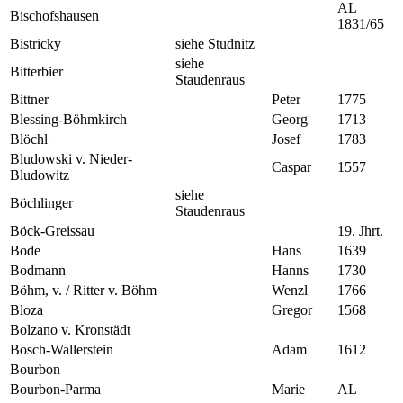
AL
Bischofshausen
1831/65
Bistricky
siehe Studnitz
siehe
Bitterbier
Staudenraus
Bittner
Peter
1775
Blessing-Böhmkirch
Georg
1713
Blöchl
Josef
1783
Bludowski v. Nieder-
Caspar
1557
Bludowitz
siehe
Böchlinger
Staudenraus
Böck-Greissau
19. Jhrt.
Bode
Hans
1639
Bodmann
Hanns
1730
Böhm, v. / Ritter v. Böhm
Wenzl
1766
Bloza
Gregor
1568
Bolzano v. Kronstädt
Bosch-Wallerstein
Adam
1612
Bourbon
Bourbon-Parma
Marie
AL