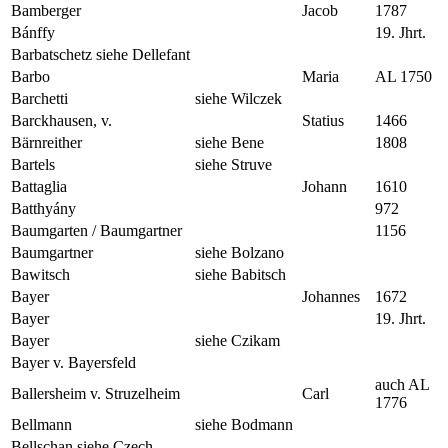
Bamberger
Jacob
1787
Bánffy
19. Jhrt.
Barbatschetz siehe Dellefant
Barbo
Maria
AL 1750
Barchetti
siehe Wilczek
Barckhausen, v.
Statius
1466
Bärnreither
siehe Bene
1808
Bartels
siehe Struve
Battaglia
Johann
1610
Batthyány
972
Baumgarten / Baumgartner
1156
Baumgartner
siehe Bolzano
Bawitsch
siehe Babitsch
Bayer
Johannes
1672
Bayer
19. Jhrt.
Bayer
siehe Czikam
Bayer v. Bayersfeld
auch AL
Ballersheim v. Struzelheim
Carl
1776
Bellmann
siehe Bodmann
Bellschan siehe Czech-