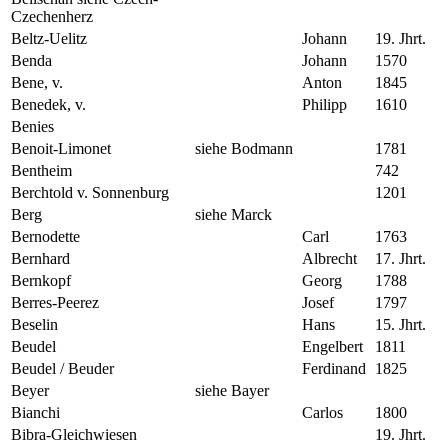
Czechenherz
Beltz-Uelitz
Johann
19. Jhrt.
Benda
Johann
1570
Bene, v.
Anton
1845
Benedek, v.
Philipp
1610
Benies
Benoit-Limonet
siehe Bodmann
1781
Bentheim
742
Berchtold v. Sonnenburg
1201
Berg
siehe Marck
Bernodette
Carl
1763
Bernhard
Albrecht
17. Jhrt.
Bernkopf
Georg
1788
Berres-Peerez
Josef
1797
Beselin
Hans
15. Jhrt.
Beudel
Engelbert
1811
Beudel / Beuder
Ferdinand
1825
Beyer
siehe Bayer
Bianchi
Carlos
1800
Bibra-Gleichwiesen
19. Jhrt.