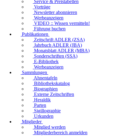
Service & Preistabellen
Vorträge
Newsletter abonnieren
Werbeanzeigen
VIDEO :: Wissen vermitteln!
Führung buchen
Publikationen
Zeitschrift ADLER (ZSA)
Jahrbuch ADLER (JBA)
Monatsblatt ADLER (MBA)
Sonderschriften (SSA)
E-Bibliothek
Werbeanzeigen
Sammlungen
Ahnentafeln
Bibliothekskatalog
Biographien
Externe Zeitschriften
Heraldik
Parten
Sigillographie
Urkunden
Mitglieder
Mitglied werden
Mitgliederbereich anmelden