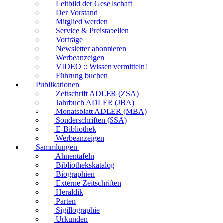
Leitbild der Gesellschaft
Der Vorstand
Mitglied werden
Service & Preistabellen
Vorträge
Newsletter abonnieren
Werbeanzeigen
VIDEO :: Wissen vermitteln!
Führung buchen
Publikationen
Zeitschrift ADLER (ZSA)
Jahrbuch ADLER (JBA)
Monatsblatt ADLER (MBA)
Sonderschriften (SSA)
E-Bibliothek
Werbeanzeigen
Sammlungen
Ahnentafeln
Bibliothekskatalog
Biographien
Externe Zeitschriften
Heraldik
Parten
Sigillographie
Urkunden