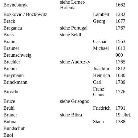
siehe Lernet-
Boyneburgk
1662
Holenia
Bozkovic / Bozkowitz
Lambert
1232
Brack
Georg
1677
Braganca
siehe Portugal
1767
Brass
siehe Seidl
Braun
Caspar
1563
Brauner
Michael
1613
Braunschweig
900
Brechler
siehe Audrczky
1765
Brehm
Joachim
1812
Breymann
Heinrich
1630
Brinckmann
Carl
1789
Franz
Brosche
1776
Claus
Bruce
siehe Grisogno
Brühl
Friedrich
1791
Bruner
siehe Bibra
19. Jhrt.
Bubna
Stach
1388
Bundschuh
Buol