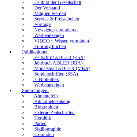
Leitbild der Gesellschaft
Der Vorstand
Mitglied werden
Service & Preistabellen
Vorträge
Newsletter abonnieren
Werbeanzeigen
VIDEO :: Wissen vermitteln!
Führung buchen
Publikationen
Zeitschrift ADLER (ZSA)
Jahrbuch ADLER (JBA)
Monatsblatt ADLER (MBA)
Sonderschriften (SSA)
E-Bibliothek
Werbeanzeigen
Sammlungen
Ahnentafeln
Bibliothekskatalog
Biographien
Externe Zeitschriften
Heraldik
Parten
Sigillographie
Urkunden