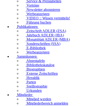
Service & Preistabellen
Vorträge
Newsletter abonnieren
Werbeanzeigen
VIDEO :: Wissen vermitteln!
Führung buchen
Publikationen
Zeitschrift ADLER (ZSA)
Jahrbuch ADLER (JBA)
Monatsblatt ADLER (MBA)
Sonderschriften (SSA)
E-Bibliothek
Werbeanzeigen
Sammlungen
Ahnentafeln
Bibliothekskatalog
Biographien
Externe Zeitschriften
Heraldik
Parten
Sigillographie
Urkunden
Mitglieder
Mitglied werden
Mitgliederbereich anmelden