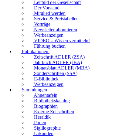
Leitbild der Gesellschaft
Der Vorstand
Mitglied werden
Service & Preistabellen
Vorträge
Newsletter abonnieren
Werbeanzeigen
VIDEO :: Wissen vermitteln!
Führung buchen
Publikationen
Zeitschrift ADLER (ZSA)
Jahrbuch ADLER (JBA)
Monatsblatt ADLER (MBA)
Sonderschriften (SSA)
E-Bibliothek
Werbeanzeigen
Sammlungen
Ahnentafeln
Bibliothekskatalog
Biographien
Externe Zeitschriften
Heraldik
Parten
Sigillographie
Urkunden