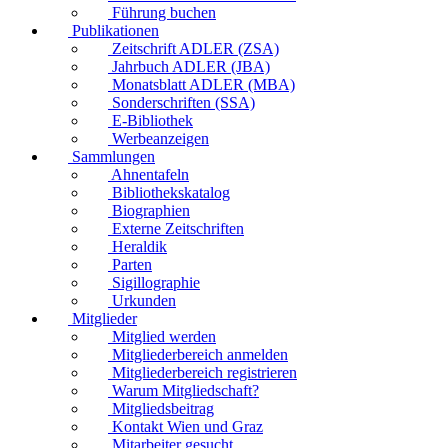
Führung buchen
Publikationen
Zeitschrift ADLER (ZSA)
Jahrbuch ADLER (JBA)
Monatsblatt ADLER (MBA)
Sonderschriften (SSA)
E-Bibliothek
Werbeanzeigen
Sammlungen
Ahnentafeln
Bibliothekskatalog
Biographien
Externe Zeitschriften
Heraldik
Parten
Sigillographie
Urkunden
Mitglieder
Mitglied werden
Mitgliederbereich anmelden
Mitgliederbereich registrieren
Warum Mitgliedschaft?
Mitgliedsbeitrag
Kontakt Wien und Graz
Mitarbeiter gesucht