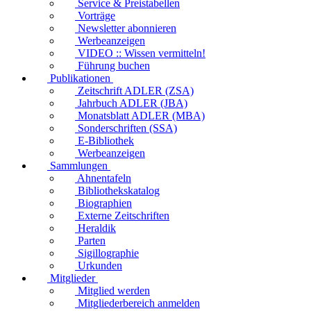
Service & Preistabellen
Vorträge
Newsletter abonnieren
Werbeanzeigen
VIDEO :: Wissen vermitteln!
Führung buchen
Publikationen
Zeitschrift ADLER (ZSA)
Jahrbuch ADLER (JBA)
Monatsblatt ADLER (MBA)
Sonderschriften (SSA)
E-Bibliothek
Werbeanzeigen
Sammlungen
Ahnentafeln
Bibliothekskatalog
Biographien
Externe Zeitschriften
Heraldik
Parten
Sigillographie
Urkunden
Mitglieder
Mitglied werden
Mitgliederbereich anmelden