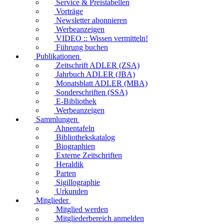
Service & Preistabellen
Vorträge
Newsletter abonnieren
Werbeanzeigen
VIDEO :: Wissen vermitteln!
Führung buchen
Publikationen
Zeitschrift ADLER (ZSA)
Jahrbuch ADLER (JBA)
Monatsblatt ADLER (MBA)
Sonderschriften (SSA)
E-Bibliothek
Werbeanzeigen
Sammlungen
Ahnentafeln
Bibliothekskatalog
Biographien
Externe Zeitschriften
Heraldik
Parten
Sigillographie
Urkunden
Mitglieder
Mitglied werden
Mitgliederbereich anmelden