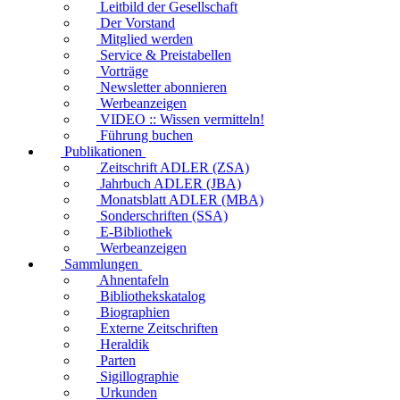
Leitbild der Gesellschaft
Der Vorstand
Mitglied werden
Service & Preistabellen
Vorträge
Newsletter abonnieren
Werbeanzeigen
VIDEO :: Wissen vermitteln!
Führung buchen
Publikationen
Zeitschrift ADLER (ZSA)
Jahrbuch ADLER (JBA)
Monatsblatt ADLER (MBA)
Sonderschriften (SSA)
E-Bibliothek
Werbeanzeigen
Sammlungen
Ahnentafeln
Bibliothekskatalog
Biographien
Externe Zeitschriften
Heraldik
Parten
Sigillographie
Urkunden