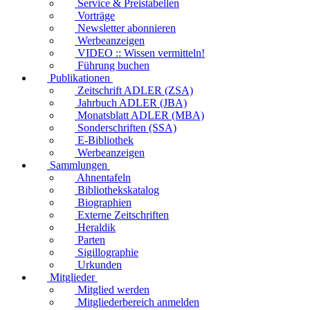
Service & Preistabellen
Vorträge
Newsletter abonnieren
Werbeanzeigen
VIDEO :: Wissen vermitteln!
Führung buchen
Publikationen
Zeitschrift ADLER (ZSA)
Jahrbuch ADLER (JBA)
Monatsblatt ADLER (MBA)
Sonderschriften (SSA)
E-Bibliothek
Werbeanzeigen
Sammlungen
Ahnentafeln
Bibliothekskatalog
Biographien
Externe Zeitschriften
Heraldik
Parten
Sigillographie
Urkunden
Mitglieder
Mitglied werden
Mitgliederbereich anmelden