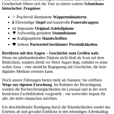
Gesellschaft öffnen sich die Tore zu einem wahren
Schatzhaus
historischer Zeugnisse
:
✨ Prachtvoll illuminierte
Wappenminiaturen
🕯️ Ehrwürdige
Siegel
und kunstvolle
Funeralwappen
📜 Imposante
Original-Adelsdiplome
🌳 Aufwendig gestaltete
Stammbäume
✒️ Kalligraphierte
Handschriften
🖤 Seltene
Partezettel berühmter Persönlichkeiten
Berühren mit den Augen – Geschichte zum Greifen nah:
Wenn ein jahrhundertealtes Diplom nicht bloß als Scan auf dem
Bildschirm, sondern
direkt vor Ihren Augen
liegt, entfaltet es seine
wahre Aura – eine sinnliche Begegnung mit Geschichte, die kein
digitales Medium ersetzen kann.
Doch unsere Führungen bieten mehr als Staunen: Sie eröffnen
Wege zur eigenen Forschung
. Im Rahmen der Besichtigung
werden die Recherchemöglichkeiten im Lesesaal und in der reich
bestückten Fachbibliothek vorgestellt – ein wertvoller Impuls für
alle, die tiefer eintauchen möchten.
Ein abschließender Rundgang durch die Räumlichkeiten rundet das
Erlebnis ab und gewährt Einblicke in den lebendigen Arbeitsalltag