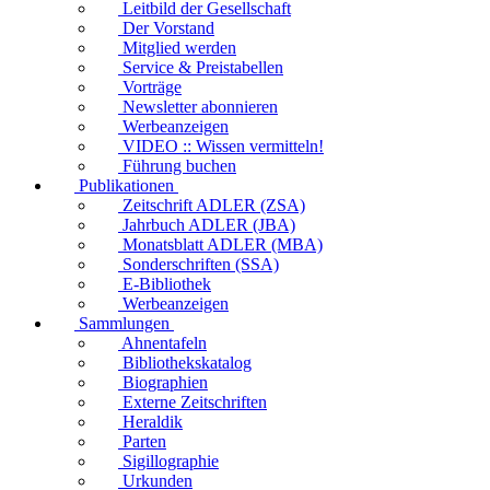
Leitbild der Gesellschaft
Der Vorstand
Mitglied werden
Service & Preistabellen
Vorträge
Newsletter abonnieren
Werbeanzeigen
VIDEO :: Wissen vermitteln!
Führung buchen
Publikationen
Zeitschrift ADLER (ZSA)
Jahrbuch ADLER (JBA)
Monatsblatt ADLER (MBA)
Sonderschriften (SSA)
E-Bibliothek
Werbeanzeigen
Sammlungen
Ahnentafeln
Bibliothekskatalog
Biographien
Externe Zeitschriften
Heraldik
Parten
Sigillographie
Urkunden