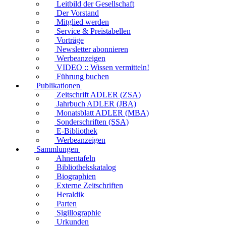
Leitbild der Gesellschaft
Der Vorstand
Mitglied werden
Service & Preistabellen
Vorträge
Newsletter abonnieren
Werbeanzeigen
VIDEO :: Wissen vermitteln!
Führung buchen
Publikationen
Zeitschrift ADLER (ZSA)
Jahrbuch ADLER (JBA)
Monatsblatt ADLER (MBA)
Sonderschriften (SSA)
E-Bibliothek
Werbeanzeigen
Sammlungen
Ahnentafeln
Bibliothekskatalog
Biographien
Externe Zeitschriften
Heraldik
Parten
Sigillographie
Urkunden