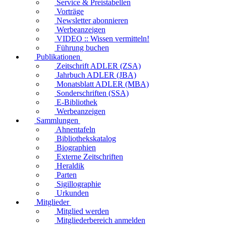
Service & Preistabellen
Vorträge
Newsletter abonnieren
Werbeanzeigen
VIDEO :: Wissen vermitteln!
Führung buchen
Publikationen
Zeitschrift ADLER (ZSA)
Jahrbuch ADLER (JBA)
Monatsblatt ADLER (MBA)
Sonderschriften (SSA)
E-Bibliothek
Werbeanzeigen
Sammlungen
Ahnentafeln
Bibliothekskatalog
Biographien
Externe Zeitschriften
Heraldik
Parten
Sigillographie
Urkunden
Mitglieder
Mitglied werden
Mitgliederbereich anmelden