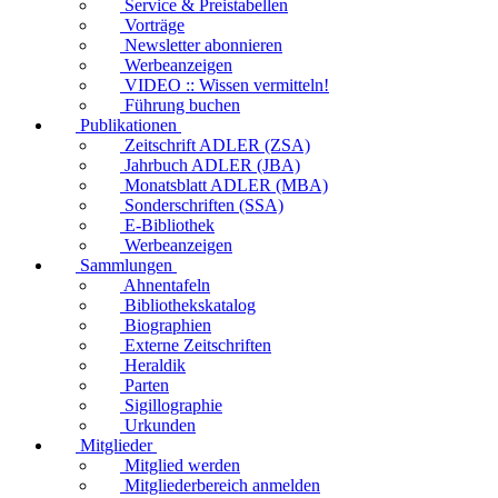
Service & Preistabellen
Vorträge
Newsletter abonnieren
Werbeanzeigen
VIDEO :: Wissen vermitteln!
Führung buchen
Publikationen
Zeitschrift ADLER (ZSA)
Jahrbuch ADLER (JBA)
Monatsblatt ADLER (MBA)
Sonderschriften (SSA)
E-Bibliothek
Werbeanzeigen
Sammlungen
Ahnentafeln
Bibliothekskatalog
Biographien
Externe Zeitschriften
Heraldik
Parten
Sigillographie
Urkunden
Mitglieder
Mitglied werden
Mitgliederbereich anmelden