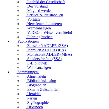
Leitbild der Gesellschaft
Der Vorstand
Mitglied werden
Service & Preistabellen
Vorträge
Newsletter abonnieren
Werbeanzeigen
VIDEO :: Wissen vermitteln!
Führung buchen
Publikationen
Zeitschrift ADLER (ZSA)
Jahrbuch ADLER (JBA)
Monatsblatt ADLER (MBA)
Sonderschriften (SSA)
E-Bibliothek
Werbeanzeigen
Sammlungen
Ahnentafeln
Bibliothekskatalog
Biographien
Externe Zeitschriften
Heraldik
Parten
Sigillographie
Urkunden