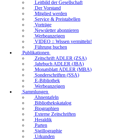
Leitbild der Gesellschaft
Der Vorstand
Mitglied werden
Service & Preistabellen
Vorträge
Newsletter abonnieren
Werbeanzeigen
VIDEO :: Wissen vermitteln!
Führung buchen
Publikationen
Zeitschrift ADLER (ZSA)
Jahrbuch ADLER (JBA)
Monatsblatt ADLER (MBA)
Sonderschriften (SSA)
E-Bibliothek
Werbeanzeigen
Sammlungen
Ahnentafeln
Bibliothekskatalog
Biographien
Externe Zeitschriften
Heraldik
Parten
Sigillographie
Urkunden