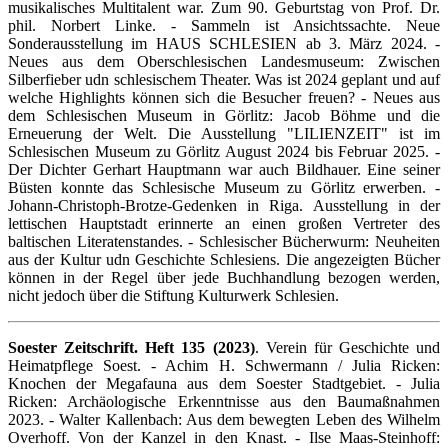
musikalisches Multitalent war. Zum 90. Geburtstag von Prof. Dr.
phil. Norbert Linke. - Sammeln ist Ansichtssachte. Neue
Sonderausstellung im HAUS SCHLESIEN ab 3. März 2024. -
Neues aus dem Oberschlesischen Landesmuseum: Zwischen
Silberfieber udn schlesischem Theater. Was ist 2024 geplant und auf
welche Highlights können sich die Besucher freuen? - Neues aus
dem Schlesischen Museum in Görlitz: Jacob Böhme und die
Erneuerung der Welt. Die Ausstellung "LILIENZEIT" ist im
Schlesischen Museum zu Görlitz August 2024 bis Februar 2025. -
Der Dichter Gerhart Hauptmann war auch Bildhauer. Eine seiner
Büsten konnte das Schlesische Museum zu Görlitz erwerben. -
Johann-Christoph-Brotze-Gedenken in Riga. Ausstellung in der
lettischen Hauptstadt erinnerte an einen großen Vertreter des
baltischen Literatenstandes. - Schlesischer Bücherwurm: Neuheiten
aus der Kultur udn Geschichte Schlesiens. Die angezeigten Bücher
können in der Regel über jede Buchhandlung bezogen werden,
nicht jedoch über die Stiftung Kulturwerk Schlesien.
Soester Zeitschrift. Heft 135 (2023)
. Verein für Geschichte und
Heimatpflege Soest. - Achim H. Schwermann / Julia Ricken:
Knochen der Megafauna aus dem Soester Stadtgebiet. - Julia
Ricken: Archäologische Erkenntnisse aus den Baumaßnahmen
2023. - Walter Kallenbach: Aus dem bewegten Leben des Wilhelm
Overhoff. Von der Kanzel in den Knast. - Ilse Maas-Steinhoff: