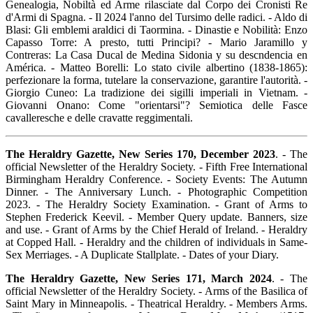
Genealogia, Nobiltà ed Arme rilasciate dal Corpo dei Cronisti Re
d'Armi di Spagna. - Il 2024 l'anno del Tursimo delle radici. - Aldo di
Blasi: Gli emblemi araldici di Taormina. - Dinastie e Nobilità: Enzo
Capasso Torre: A presto, tutti Principi? - Mario Jaramillo y
Contreras: La Casa Ducal de Medina Sidonia y su descndencia en
América. - Matteo Borelli: Lo stato civile albertino (1838-1865):
perfezionare la forma, tutelare la conservazione, garantire l'autorità. -
Giorgio Cuneo: La tradizione dei sigilli imperiali in Vietnam. -
Giovanni Onano: Come "orientarsi"? Semiotica delle Fasce
cavalleresche e delle cravatte reggimentali.
The Heraldry Gazette, New Series 170, December 2023
. - The
official Newsletter of the Heraldry Society. - Fifth Free International
Birmingham Heraldry Conference. - Society Events: The Autumn
Dinner. - The Anniversary Lunch. - Photographic Competition
2023. - The Heraldry Society Examination. - Grant of Arms to
Stephen Frederick Keevil. - Member Query update. Banners, size
and use. - Grant of Arms by the Chief Herald of Ireland. - Heraldry
at Copped Hall. - Heraldry and the children of individuals in Same-
Sex Merriages. - A Duplicate Stallplate. - Dates of your Diary.
The Heraldry Gazette, New Series 171, March 2024
. - The
official Newsletter of the Heraldry Society. - Arms of the Basilica of
Saint Mary in Minneapolis. - Theatrical Heraldry. - Members Arms.