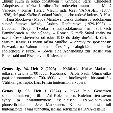
„filium suum in regno constituens.“: Grimoald Starši, Childebert
Adoptivus a otázka karolinského rodového traumatu. – Miloš
Vaněček / Tomáš Herajt: Vládní rada Josef VAŇÁSEK (1877-
1938), šéf pražs9kého Scotland Yardu, a jeho radové kořeny, 3. část.
– Hana Skočková / Magda Maratová: Česká drobnost v rodokmenu
slavné filmové hvězdy: Audrey Hepburnové (1929-1993). –
Lubomír Nový: Tvorba (maxi)rodokmenu na stránkách
FamilySearch a jeho výhody. – Roman Klimeš: Státní znaky na
území Československa od roku 1918 do doby dnešní. 4. část. –
Staislav Kasík: O znaku města Miličína. – Zprávy ze společnosti:
Pozvánka na Valnou hromadu České genealogické a heraldické
společnosti v Praze. -- Sowie eine Abhandlung zur Rösler von
Ehrenstahl und Fischer von Röslerstamm.
Genos. Jg. 94, Heft 2 (2023)
. - Kyläkoski Kaisa: Matkustus
julkisena tietona 1700-luvun Ruotsissa. - Arola Pauli: Ohjasivatko
papiston tottumukset 1700-1800-luvuilla kuolinsyiden kirjaamist? -
Vähäkangas Tapio: Lars Friisin tuntematon alkuperä.
Genos. Jg. 95, Heft 1 (2024)
. - Jukka Palo: Genettisen
sukututkimuksen juurilla. - Ari Kolehmainen: Kolehmaisten suvun
synty ja haarautuminen: isälinjaisen DNA-tutkimuksen
pioneerihanke. - Jere Markkanen: Kuinka tunnetusta tuli
tuntematonta ja taas tunnettua, isoisää selvitämässä DNA-testeillä.