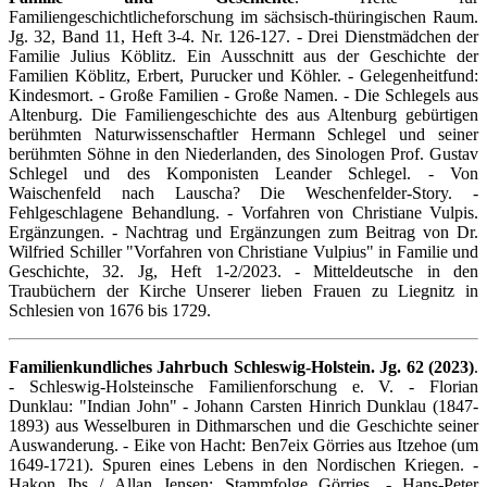
Familiengeschichtlicheforschung im sächsisch-thüringischen Raum.
Jg. 32, Band 11, Heft 3-4. Nr. 126-127. - Drei Dienstmädchen der
Familie Julius Köblitz. Ein Ausschnitt aus der Geschichte der
Familien Köblitz, Erbert, Purucker und Köhler. - Gelegenheitfund:
Kindesmort. - Große Familien - Große Namen. - Die Schlegels aus
Altenburg. Die Familiengeschichte des aus Altenburg gebürtigen
berühmten Naturwissenschaftler Hermann Schlegel und seiner
berühmten Söhne in den Niederlanden, des Sinologen Prof. Gustav
Schlegel und des Komponisten Leander Schlegel. - Von
Waischenfeld nach Lauscha? Die Weschenfelder-Story. -
Fehlgeschlagene Behandlung. - Vorfahren von Christiane Vulpis.
Ergänzungen. - Nachtrag und Ergänzungen zum Beitrag von Dr.
Wilfried Schiller "Vorfahren von Christiane Vulpius" in Familie und
Geschichte, 32. Jg, Heft 1-2/2023. - Mitteldeutsche in den
Traubüchern der Kirche Unserer lieben Frauen zu Liegnitz in
Schlesien von 1676 bis 1729.
Familienkundliches Jahrbuch Schleswig-Holstein. Jg. 62 (2023)
.
- Schleswig-Holsteinsche Familienforschung e. V. - Florian
Dunklau: "Indian John" - Johann Carsten Hinrich Dunklau (1847-
1893) aus Wesselburen in Dithmarschen und die Geschichte seiner
Auswanderung. - Eike von Hacht: Ben7eix Görries aus Itzehoe (um
1649-1721). Spuren eines Lebens in den Nordischen Kriegen. -
Hakon Ibs / Allan Jensen: Stammfolge Görries. - Hans-Peter