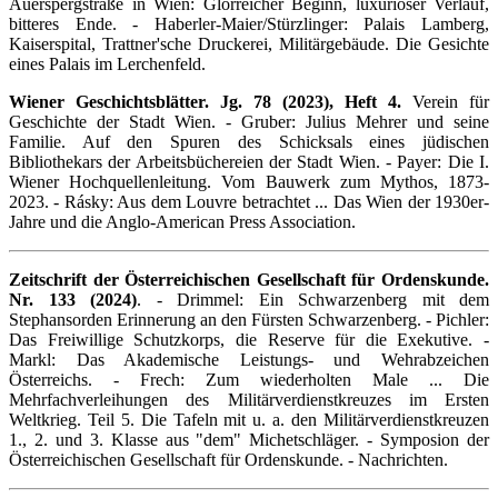
Auerspergstraße in Wien: Glorreicher Beginn, luxuriöser Verlauf,
bitteres Ende. - Haberler-Maier/Stürzlinger: Palais Lamberg,
Kaiserspital, Trattner'sche Druckerei, Militärgebäude. Die Gesichte
eines Palais im Lerchenfeld.
Wiener Geschichtsblätter.
Jg. 78 (2023), Heft 4.
Verein für
Geschichte der Stadt Wien. - Gruber: Julius Mehrer und seine
Familie. Auf den Spuren des Schicksals eines jüdischen
Bibliothekars der Arbeitsbüchereien der Stadt Wien. - Payer: Die I.
Wiener Hochquellenleitung. Vom Bauwerk zum Mythos, 1873-
2023. - Rásky: Aus dem Louvre betrachtet ... Das Wien der 1930er-
Jahre und die Anglo-American Press Association.
Zeitschrift der Österreichischen Gesellschaft für Ordenskunde.
Nr. 133 (2024)
. - Drimmel: Ein Schwarzenberg mit dem
Stephansorden Erinnerung an den Fürsten Schwarzenberg. - Pichler:
Das Freiwillige Schutzkorps, die Reserve für die Exekutive. -
Markl: Das Akademische Leistungs- und Wehrabzeichen
Österreichs. - Frech: Zum wiederholten Male ... Die
Mehrfachverleihungen des Militärverdienstkreuzes im Ersten
Weltkrieg. Teil 5. Die Tafeln mit u. a. den Militärverdienstkreuzen
1., 2. und 3. Klasse aus "dem" Michetschläger. - Symposion der
Österreichischen Gesellschaft für Ordenskunde. - Nachrichten.