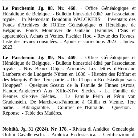
Le Parchemin Jg. 88, Nr. 468
. - Office Généalogique et
Héraldique de Belgique. - Bulletin bimestriel édité par l'association
royale. - In Memoriam Boudouin WALCKERS. - Inventairs des
Fonds d'Archives de l'Office Généalogique et Héraldique de
Belgique. Fonds Monnoyer de Galland (Familles T'Sas et
apparentées). Achats et Ventes. Fischier Hoc. - Revue des Revues.
Liste des revues consultées. - Ajouts et corrections 2023. - Index.
2023.
Le Parchemin Jg. 89, Nr. 469
. - Office Généalogique et
Héraldique de Belgique. - Bulletin bimestriel édité par l'association
royale. - Nos Beaux Objets Armoriés. Les lettres d'Hermann
Lamberts et de Ludgarde Nütten en 1686. - Histoire des Rifflart et
des Marquis d'Ittre. 1ère partie. - Un Chapeau Ecclésiastique sans
Houppes? - Quelques Sceaux de la Famille de Finnes (Artois,
Flandre,Angleterre) Aux XIIIe-XIVe Siècles. - La Famille de
Fiennes xIe-xive Siècles. - La Famille Périn et Périn von
Gradenstein. De Marche-en-Famenne à Ghilin et Vienne. 1ère
partie. - Bibliographie. - Courrier de l'Entraide. - Question. -
Réponse. - Table des Matières.
Nobiltà. Jg. 31 (2024), Nr. 178
. - Rivista di Araldica, Genealogia,
Ordini Cavallereschi. - Araldica Ecclesiastica. - Certificazioni di