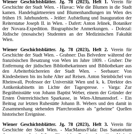
Wiener Geschichtsblätter. Jg. 78 (2023), Heft 1.
Verein für
Geschichte der Stadt Wien. - Hlavac: Wie die Blumen in die Stadt
kamen. Handelsgärtnereien und Blumenhandlungen im Wien des
frühen 19. Jahrhunderts. - Jeitler: Aufstellung und Inauguration der
Reiterstatue Joseph II. in Wien. - Dafert: Anton Jelinek, Botaniker
der Novara-Expedition. Biographische Anmerkungen. - Dolezal:
Jüdische (mosaische) Studenten an der Medizinischen Fakultät
Wien.
Wiener Geschichtsblätter. Jg. 78 (2023), Heft 2.
Verein für
Geschichte der Stadt Wien. - Grabner: Das Belvedere während der
französischen Besatzung von Wien im Jahre 1809. - Gruber: Die
Entfernung der jüdischen Bibliothekarinnen und Bibliothekare aus
den Arbeiterbüchereien der Stadt Wien. - Seebauer: Von
Kindesbeinen bis ins hohe Alter auf Reisen. Anton Steinbüchel von
Rheinwall, Professor der Universität Wien und k. k. Direktor des
Antikenkabinetts im Lichte der Tagespresse. - Varga: Zur
Begräbnisstätte von Johann Baptist Weber, einem der Gründer der
Ersten Österreichischen Sparkasse, in Wien-Altmannsdorf. - Ein
Beitrag zur letzten Ruhestätte Johann B. Webers und den damit in
Zusammenhang stehenden Pfarrchroniken als "geheime" Quellen
historischer Ereignisse.
Wiener Geschichtsblätter. Jg. 78 (2023), Heft 3.
Verein für
Geschichte der Stadt Wien. - MacManus/Fiala: Das Sanatorium