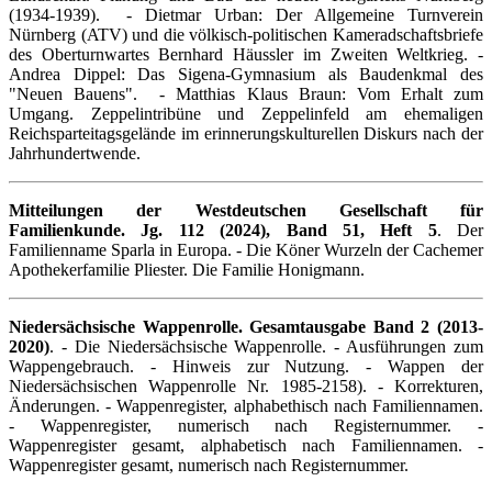
(1934-1939). - Dietmar Urban: Der Allgemeine Turnverein
Nürnberg (ATV) und die völkisch-politischen Kameradschaftsbriefe
des Oberturnwartes Bernhard Häussler im Zweiten Weltkrieg. -
Andrea Dippel: Das Sigena-Gymnasium als Baudenkmal des
"Neuen Bauens". - Matthias Klaus Braun: Vom Erhalt zum
Umgang. Zeppelintribüne und Zeppelinfeld am ehemaligen
Reichsparteitagsgelände im erinnerungskulturellen Diskurs nach der
Jahrhundertwende.
Mitteilungen der Westdeutschen Gesellschaft für
Familienkunde. Jg. 112 (2024), Band 51, Heft 5
. Der
Familienname Sparla in Europa. - Die Köner Wurzeln der Cachemer
Apothekerfamilie Pliester. Die Familie Honigmann.
Niedersächsische Wappenrolle. Gesamtausgabe Band 2 (2013-
2020)
. - Die Niedersächsische Wappenrolle. - Ausführungen zum
Wappengebrauch. - Hinweis zur Nutzung. - Wappen der
Niedersächsischen Wappenrolle Nr. 1985-2158). - Korrekturen,
Änderungen. - Wappenregister, alphabethisch nach Familiennamen.
- Wappenregister, numerisch nach Registernummer. -
Wappenregister gesamt, alphabetisch nach Familiennamen. -
Wappenregister gesamt, numerisch nach Registernummer.