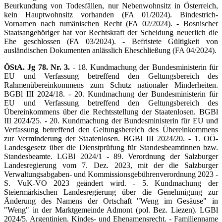
Beurkundung von Todesfällen, nur Nebenwohnsitz in Österreich,
kein Hauptwohnsitz vorhanden (FA 01/2024). Bindestrich-
Vornamen nach rumänischen Recht (FA 02/2024). - Bosnischer
Staatsangehöriger hat vor Rechtskraft der Scheidung neuerlich die
Ehe geschlossen (FA 03/2024). - Befristete Gültigkeit von
ausländischen Dokumenten anlässlich Eheschließung (FA 04/2024).
ÖStA. Jg 78. Nr. 3.
- 18. Kundmachung der Bundesministerin für
EU und Verfassung betreffend den Geltungsbereich des
Rahmenübereinkommens zum Schutz nationaler Minderheiten.
BGBl III 2024/18. - 20. Kundmachung der Bundesministerin für
EU und Verfassung betreffend den Geltungsbereich des
Übereinkommens über die Rechtsstellung der Staatenlosen. BGBl
III 2024/25. - 20. Kundmachung der Bundesministerin für EU und
Verfassung betreffend den Geltungsbereich des Übereinkommens
zur Verminderung der Staatenlosen. BGBl III 2024/20. - 1. OÖ-
Landesgesetz über die Dienstprüfung für Standesbeamtinnen bzw.
Standesbeamte. LGBl 2024/1 - 89. Verordnung der Salzburger
Landesregierung vom 7. Dez. 2023, mit der die Salzburger
Verwaltungsabgaben- und Kommissionsgebührenverordnung 2023 -
S. VuK-VO 2023 geändert wird. - 5. Kundmachung der
Steiermärkischen Landesregierung über die Genehmigung zur
Änderung des Namens der Ortschaft "Weng im Gesäuse" in
"Weng" in der Marktgemeinde Admont (pol. Bez. Liezen). LGBl
2024/5. Argentinien. Kindes- und Ehenamensrecht. - Familienname