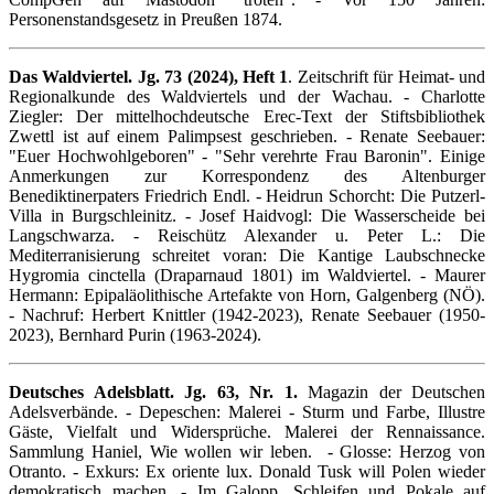
Personenstandsgesetz in Preußen 1874.
Das Waldviertel. Jg. 73 (2024), Heft 1
. Zeitschrift für Heimat- und
Regionalkunde des Waldviertels und der Wachau. - Charlotte
Ziegler: Der mittelhochdeutsche Erec-Text der Stiftsbibliothek
Zwettl ist auf einem Palimpsest geschrieben. - Renate Seebauer:
"Euer Hochwohlgeboren" - "Sehr verehrte Frau Baronin". Einige
Anmerkungen zur Korrespondenz des Altenburger
Benediktinerpaters Friedrich Endl. - Heidrun Schorcht: Die Putzerl-
Villa in Burgschleinitz. - Josef Haidvogl: Die Wasserscheide bei
Langschwarza. - Reischütz Alexander u. Peter L.: Die
Mediterranisierung schreitet voran: Die Kantige Laubschnecke
Hygromia cinctella (Draparnaud 1801) im Waldviertel. - Maurer
Hermann: Epipaläolithische Artefakte von Horn, Galgenberg (NÖ).
- Nachruf: Herbert Knittler (1942-2023), Renate Seebauer (1950-
2023), Bernhard Purin (1963-2024).
Deutsches Adelsblatt. Jg. 63, Nr. 1.
Magazin der Deutschen
Adelsverbände. - Depeschen: Malerei - Sturm und Farbe, Illustre
Gäste, Vielfalt und Widersprüche. Malerei der Rennaissance.
Sammlung Haniel, Wie wollen wir leben. - Glosse: Herzog von
Otranto. - Exkurs: Ex oriente lux. Donald Tusk will Polen wieder
demokratisch machen. - Im Galopp. Schleifen und Pokale auf