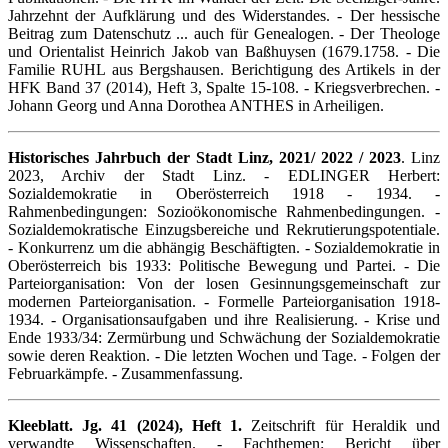
Jahrzehnt der Aufklärung und des Widerstandes. - Der hessische
Beitrag zum Datenschutz ... auch für Genealogen. - Der Theologe
und Orientalist Heinrich Jakob van Baßhuysen (1679.1758. - Die
Familie RUHL aus Bergshausen. Berichtigung des Artikels in der
HFK Band 37 (2014), Heft 3, Spalte 15-108. - Kriegsverbrechen. -
Johann Georg und Anna Dorothea ANTHES in Arheiligen.
Historisches Jahrbuch der Stadt Linz, 2021/ 2022 / 2023
. Linz
2023, Archiv der Stadt Linz. - EDLINGER Herbert:
Sozialdemokratie in Oberösterreich 1918 - 1934. -
Rahmenbedingungen: Sozioökonomische Rahmenbedingungen. -
Sozialdemokratische Einzugsbereiche und Rekrutierungspotentiale.
- Konkurrenz um die abhängig Beschäftigten. - Sozialdemokratie in
Oberösterreich bis 1933: Politische Bewegung und Partei. - Die
Parteiorganisation: Von der losen Gesinnungsgemeinschaft zur
modernen Parteiorganisation. - Formelle Parteiorganisation 1918-
1934. - Organisationsaufgaben und ihre Realisierung. - Krise und
Ende 1933/34: Zermürbung und Schwächung der Sozialdemokratie
sowie deren Reaktion. - Die letzten Wochen und Tage. - Folgen der
Februarkämpfe. - Zusammenfassung.
Kleeblatt. Jg. 41 (2024), Heft 1.
Zeitschrift für Heraldik und
verwandte Wissenschaften. - Fachthemen: Bericht über