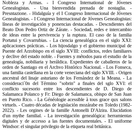
Nobleza y Armas. - I Congreso International de Jóvenes
Genealogistas. - Una bienvendida prenada de nostaglia. -
Presntazione. - Hidalguía y el I Congreso Internacional de Jóvenes
Genealogistas. - I Congreso Internacional de Jóvenes Genealogistas:
líneas de investigación y ponencias destacadas. - Descndientes del
Beato Don Pedro Ortiz de Zárate. - Sociedad, redes e intercambio
de ideas entre la pervivencia y la ruptura. El caso de la familia
Portatui y Covarrubias. - La ciencia genealógica en el siglo XXI:
aplicaciones prácticas. - Los hijosdalgo y el gobierno municipal de
Puente del Arzobispo en el siglo XVIII: conflictos, redes familiares
y declive del estado noble. - Fuentes y métodos para el estudio de la
genealogía, nobiliaria y heráldica. Expedientes de caballeros de la
orden de Santiago en el Archvo Histórico Nacional. - Los Fonseca,
una familia castellana en la corte veneciana del siglo XVIII. - Origen
ancestral del linaje asturiano de los Fernández de la Meana. - La
consideraci´0n del Término "sobrin" a finales del sglo XVI: el
conflicto sucesorio entre los descendientes de D. Diego de
Salamanca Polanco y Fr: Diego de Salamanca, obispo de San Juan
en Puerto Rico. - La Généologie acessible à tous grace qux salons
virtuels. - Cuatro décadas de legislación mozárabe en Toledo (1982-
2022). - Les orgines de la famille Antonelli D'Alzira. Elucidation
d'un mythe familial. - La investigación genealógica: herramientas
digitales y de accesso a las fuentes documentales. - El uniforme
Windsor: el singular privilegio de la etiqueta real británica.