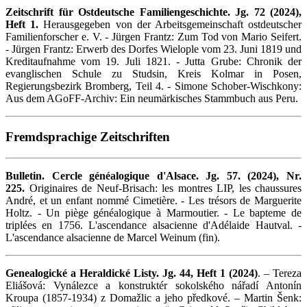
Zeitschrift für Ostdeutsche Familiengeschichte. Jg. 72 (2024),
Heft 1.
Herausgegeben von der Arbeitsgemeinschaft ostdeutscher
Familienforscher e. V. - Jürgen Frantz: Zum Tod von Mario Seifert.
- Jürgen Frantz: Erwerb des Dorfes Wielople vom 23. Juni 1819 und
Kreditaufnahme vom 19. Juli 1821. - Jutta Grube: Chronik der
evanglischen Schule zu Studsin, Kreis Kolmar in Posen,
Regierungsbezirk Bromberg, Teil 4. - Simone Schober-Wischkony:
Aus dem AGoFF-Archiv: Ein neumärkisches Stammbuch aus Peru.
Fremdsprachige Zeitschriften
Bulletin. Cercle généalogique d'Alsace. Jg. 57. (2024), Nr.
225.
Originaires de Neuf-Brisach: les montres LIP, les chaussures
André, et un enfant nommé Cimetière. - Les trésors de Marguerite
Holtz. - Un piège généalogique à Marmoutier. - Le bapteme de
triplées en 1756. L'ascendance alsacienne d'Adélaide Hautval. -
L'ascendance alsacienne de Marcel Weinum (fin).
Genealogické a Heraldické Listy. Jg. 44, Heft 1 (2024)
. – Tereza
Eliášová: Vynálezce a konstruktér sokolského nářadí Antonín
Kroupa (1857-1934) z Domažlic a jeho předkové. – Martin Šenk: