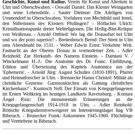
Geschichte, Kunst und Kultur.
Verein für Kunst und Altertum in
Ulm und Oberschwaben. - Oswald Daniel: Das Kloster Weingarten
und seine Lehenshöfe. - Sauter Dietmar: Die Adeligen von
Ummendorf in Oberschwaben. Vorfahren von Mechthild und Irmel,
den Stifterinnen des Klosters Pfullingen? - Höflacher Ulrich:
Kristallisationspunkt dreier Weltreligionen. Die Heilig-Blut-Relique
von Weißenau. - Arnold Ottfried: Wo lag die Donaufurt bei Ulm
und wo der pons superior? - Breitenbruch Bernd: Der Streit in Ulm
ums Abendmahl bis 1531. - Weber Edwin Ernst: Verkehrte Welt.
Fastnacht an der Oberen Donau in vormoderner Zeit. - Adler
Reinhold: Zur Herkunft- des Namens Einstein. - Damiani V. /
Winckelmann H.-J.: Die Anatomie des Dr. Franc. Einführung,
Edition und Übersetzung des Kapitels Anatomica aus der
'Ephemeris'. - Arnold Jürg: August Schultes (1810-1891), Pfarrer
und Heimatforscher in Ulm. - Brennecke Hanns Christof: Militär als
christliche Gemeine. Garnisonkirchen als Gattung christlichen
Kirchenbaus? - Kuntosch Nell: Der Einsatz von Kriegsgefangenen
im Ersten Weltkrieg im heutigen Landkreis Ravensburg. - Kontara
Ángel Ruiz: Die monumentale Erinnerungen an die
Kriegsgefangenschaft 1914-1918 in Ulm. - Adler Reinhold:
Britische Kriegsdienstverweigerer im Internierungslager Ilag VB
Biberach. - Brunecker Frank: Ankommen 1945-1960. Flüchtlinge
und Vertriebene in Biberach.