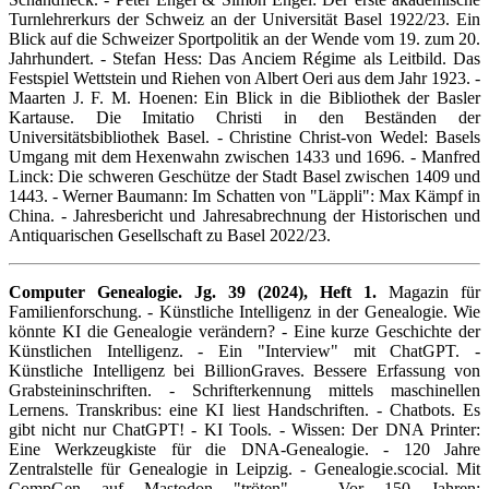
Turnlehrerkurs der Schweiz an der Universität Basel 1922/23. Ein
Blick auf die Schweizer Sportpolitik an der Wende vom 19. zum 20.
Jahrhundert. - Stefan Hess: Das Anciem Régime als Leitbild. Das
Festspiel Wettstein und Riehen von Albert Oeri aus dem Jahr 1923. -
Maarten J. F. M. Hoenen: Ein Blick in die Bibliothek der Basler
Kartause. Die Imitatio Christi in den Beständen der
Universitätsbibliothek Basel. - Christine Christ-von Wedel: Basels
Umgang mit dem Hexenwahn zwischen 1433 und 1696. - Manfred
Linck: Die schweren Geschütze der Stadt Basel zwischen 1409 und
1443. - Werner Baumann: Im Schatten von "Läppli": Max Kämpf in
China. - Jahresbericht und Jahresabrechnung der Historischen und
Antiquarischen Gesellschaft zu Basel 2022/23.
Computer Genealogie. Jg. 39 (2024), Heft 1.
Magazin für
Familienforschung. - Künstliche Intelligenz in der Genealogie. Wie
könnte KI die Genealogie verändern? - Eine kurze Geschichte der
Künstlichen Intelligenz. - Ein "Interview" mit ChatGPT. -
Künstliche Intelligenz bei BillionGraves. Bessere Erfassung von
Grabsteininschriften. - Schrifterkennung mittels maschinellen
Lernens. Transkribus: eine KI liest Handschriften. - Chatbots. Es
gibt nicht nur ChatGPT! - KI Tools. - Wissen: Der DNA Printer:
Eine Werkzeugkiste für die DNA-Genealogie. - 120 Jahre
Zentralstelle für Genealogie in Leipzig. - Genealogie.scocial. Mit
CompGen auf Mastodon "tröten". - Vor 150 Jahren: