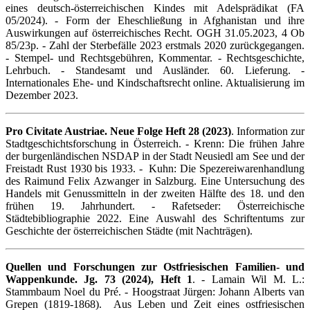
eines deutsch-österreichischen Kindes mit Adelsprädikat (FA
05/2024). - Form der Eheschließung in Afghanistan und ihre
Auswirkungen auf österreichisches Recht. OGH 31.05.2023, 4 Ob
85/23p. - Zahl der Sterbefälle 2023 erstmals 2020 zurückgegangen.
- Stempel- und Rechtsgebühren, Kommentar. - Rechtsgeschichte,
Lehrbuch. - Standesamt und Ausländer. 60. Lieferung. -
Internationales Ehe- und Kindschaftsrecht online. Aktualisierung im
Dezember 2023.
Pro Civitate Austriae. Neue Folge Heft 28 (2023)
. Information zur
Stadtgeschichtsforschung in Österreich. - Krenn: Die frühen Jahre
der burgenländischen NSDAP in der Stadt Neusiedl am See und der
Freistadt Rust 1930 bis 1933. - Kuhn: Die Spezereiwarenhandlung
des Raimund Felix Azwanger in Salzburg. Eine Untersuchung des
Handels mit Genussmitteln in der zweiten Hälfte des 18. und den
frühen 19. Jahrhundert. - Rafetseder: Österreichische
Städtebibliographie 2022. Eine Auswahl des Schriftentums zur
Geschichte der österreichischen Städte (mit Nachträgen).
Quellen und Forschungen zur Ostfriesischen Familien- und
Wappenkunde. Jg. 73 (2024), Heft 1
. - Lamain Wil M. L.:
Stammbaum Noel du Pré. - Hoogstraat Jürgen: Johann Alberts van
Grepen (1819-1868). Aus Leben und Zeit eines ostfriesischen