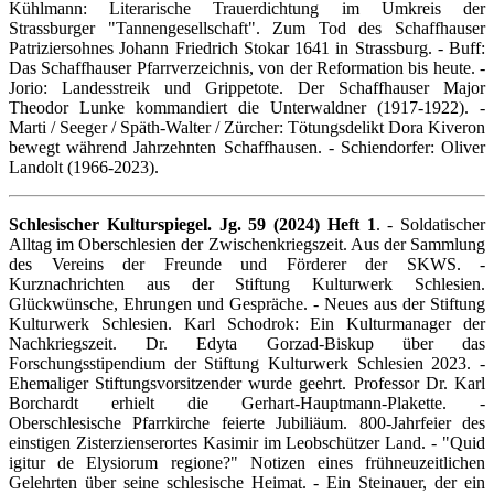
Kühlmann: Literarische Trauerdichtung im Umkreis der
Strassburger "Tannengesellschaft". Zum Tod des Schaffhauser
Patriziersohnes Johann Friedrich Stokar 1641 in Strassburg. - Buff:
Das Schaffhauser Pfarrverzeichnis, von der Reformation bis heute. -
Jorio: Landesstreik und Grippetote. Der Schaffhauser Major
Theodor Lunke kommandiert die Unterwaldner (1917-1922). -
Marti / Seeger / Späth-Walter / Zürcher: Tötungsdelikt Dora Kiveron
bewegt während Jahrzehnten Schaffhausen. - Schiendorfer: Oliver
Landolt (1966-2023).
Schlesischer Kulturspiegel. Jg. 59 (2024) Heft 1
. - Soldatischer
Alltag im Oberschlesien der Zwischenkriegszeit. Aus der Sammlung
des Vereins der Freunde und Förderer der SKWS. -
Kurznachrichten aus der Stiftung Kulturwerk Schlesien.
Glückwünsche, Ehrungen und Gespräche. - Neues aus der Stiftung
Kulturwerk Schlesien. Karl Schodrok: Ein Kulturmanager der
Nachkriegszeit. Dr. Edyta Gorzad-Biskup über das
Forschungsstipendium der Stiftung Kulturwerk Schlesien 2023. -
Ehemaliger Stiftungsvorsitzender wurde geehrt. Professor Dr. Karl
Borchardt erhielt die Gerhart-Hauptmann-Plakette. -
Oberschlesische Pfarrkirche feierte Jubiliäum. 800-Jahrfeier des
einstigen Zisterzienserortes Kasimir im Leobschützer Land. - "Quid
igitur de Elysiorum regione?" Notizen eines frühneuzeitlichen
Gelehrten über seine schlesische Heimat. - Ein Steinauer, der ein