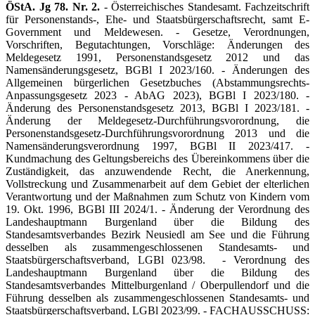
ÖStA. Jg 78. Nr. 2.
- Österreichisches Standesamt. Fachzeitschrift
für Personenstands-, Ehe- und Staatsbürgerschaftsrecht, samt E-
Government und Meldewesen. - Gesetze, Verordnungen,
Vorschriften, Begutachtungen, Vorschläge: Änderungen des
Meldegesetz 1991, Personenstandsgesetz 2012 und das
Namensänderungsgesetz, BGBl I 2023/160. - Änderungen des
Allgemeinen bürgerlichen Gesetzbuches (Abstammungsrechts-
Anpassungsgesetz 2023 - AbAG 2023), BGBl I 2023/180. -
Änderung des Personenstandsgesetz 2013, BGBl I 2023/181. -
Änderung der Meldegesetz-Durchführungsvorordnung, die
Personenstandsgesetz-Durchführungsvorordnung 2013 und die
Namensänderungsverordnung 1997, BGBl II 2023/417. -
Kundmachung des Geltungsbereichs des Übereinkommens über die
Zuständigkeit, das anzuwendende Recht, die Anerkennung,
Vollstreckung und Zusammenarbeit auf dem Gebiet der elterlichen
Verantwortung und der Maßnahmen zum Schutz von Kindern vom
19. Okt. 1996, BGBl III 2024/1. - Änderung der Verordnung des
Landeshauptmann Burgenland über die Bildung des
Standesamtsverbandes Bezirk Neusiedl am See und die Führung
desselben als zusammengeschlossenen Standesamts- und
Staatsbürgerschaftsverband, LGBl 023/98. - Verordnung des
Landeshauptmann Burgenland über die Bildung des
Standesamtsverbandes Mittelburgenland / Oberpullendorf und die
Führung desselben als zusammengeschlossenen Standesamts- und
Staatsbürgerschaftsverband, LGBl 2023/99. - FACHAUSSCHUSS: