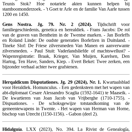
Teunis Stok? Hoe notariele akten kunnen helpen bij
stamboomonderzoek. - 't Goet te Arle en de familie Van Aarle tussen
1200 en 1450.
Gens Nostra. Jg. 79. Nr. 2 (2024).
Tijdschrift voor
familiegeschiedenis, genetica en herealdiek. - Frans Jacobs: De rol
van de graven van Bentheim in de Twentse marken. - Jan Borleffs
en Roland Linde: De oudste generaties Borlefzen in Duitsland. -
Tineke Slof: De Friese zilversmeden Van Manen en aanverwante
zilversmeden. - Paul Stuit: Vaderlandsliefde of machtswellust? -
Wapenregistratie: Braak, Krieger, Van Muijen, Karelsen, Den
Hartog, Ten Have, Sanders, Kiep. - Evert Beket: Twee zerken, een
bijzonder verhaal achter twee grafstenen.
Herqaldicum Disputationes. Jg. 29 (2024), Nr. 1.
Kwartaalsblad
voor Heraldiek. Homunculus. - Een gedenksteen met het wapen van
abt-diplomaat Cesare Alessandro Scaglia (1592-1641) te Maaseik. -
De kwartieren van Joan Jacob van Vrijberghe (1710-1755). -
Dispuationes. - De schoksgewijze totstandkoming van de
gemeentewapens in Twente. - Het wapen van Herman van Horne,
bischop van Utrecht (1150-1156). - Gabon (deel 2).
Hidalguía
. LXX (2023), No. 394. La Rivist de Genealogía,