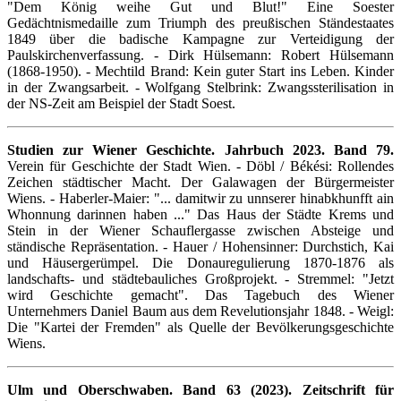
"Dem König weihe Gut und Blut!" Eine Soester
Gedächtnismedaille zum Triumph des preußischen Ständestaates
1849 über die badische Kampagne zur Verteidigung der
Paulskirchenverfassung. - Dirk Hülsemann: Robert Hülsemann
(1868-1950). - Mechtild Brand: Kein guter Start ins Leben. Kinder
in der Zwangsarbeit. - Wolfgang Stelbrink: Zwangssterilisation in
der NS-Zeit am Beispiel der Stadt Soest.
Studien zur Wiener Geschichte. Jahrbuch 2023. Band 79.
Verein für Geschichte der Stadt Wien. - Döbl / Békési: Rollendes
Zeichen städtischer Macht. Der Galawagen der Bürgermeister
Wiens. - Haberler-Maier: "... damitwir zu unnserer hinabkhunfft ain
Whonnung darinnen haben ..." Das Haus der Städte Krems und
Stein in der Wiener Schauflergasse zwischen Absteige und
ständische Repräsentation. - Hauer / Hohensinner: Durchstich, Kai
und Häusergerümpel. Die Donauregulierung 1870-1876 als
landschafts- und städtebauliches Großprojekt. - Stremmel: "Jetzt
wird Geschichte gemacht". Das Tagebuch des Wiener
Unternehmers Daniel Baum aus dem Revelutionsjahr 1848. - Weigl:
Die "Kartei der Fremden" als Quelle der Bevölkerungsgeschichte
Wiens.
Ulm und Oberschwaben. Band 63 (2023). Zeitschrift für