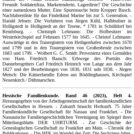
Freundt: Soldatenfrau, Marketenderin, Lagerdirne? Die Geschichte
einer namenlosen Mutter. Eine Spurensuche beim Kropper Busch.
Nachfahrenliste für das Findelkind Marine bis zur 5. Generation. -
Harald Jebsen: Die Vorfahren von Jürgen Kühl, Halbhufner in
Holligstedt in Holligstedt an der Treene, * 1781 in Schülldorf bei
Rendsburg. - Christoph Lehmann: Die Hofbesitzer im
Westerkirchspiel auf Fehmarn 1577 bis 1645. - Christof Lehmann:
Auswärtige in den Trauregistern von Heiligenhafen zwischen 1670
und 1799 und in den Trauregistern von Großenbrode zwischen
1683 und 1799. - Wolbert G. C. Smidt: Provenienz eines Gemäldes
von Hans Friedrich Baasch: Erbwege des Porträts des
Dannebrogritters Carl Friedrich Heinrich von Lange aus dem Jahr
1827 und der Bearbeitungen von 1830, 1831 udn 1838. - Jürgen
Metsch: Die Kätnerfamilie Edens aus Böddinghausen, Kirchspiel
Neuenkirch / Dithmarschen.
Hessische Familienkunde. Band 46 (2023), Heft 4.
Herausgegeben von der Arbeitsgemeinschaft der familienkundlichen
Gesellschaften in Hessen. - Zukunft braucht Herkunft. 75 Jahre
Familienkundliche Gesellschaft für Nassau und Frankfurt. - Die
Nassauische Familiengeschichtlichen Vereinigung im Spiegel ihres
Mitteilungsblatts DER UHRTURM. - Zur Geschichte der
Genealogischen Gesellschaft zu Frankfurt am Main. - Chronik der
Publikationen. - Die HFK im Wandel der Zeit: Die Sechziger-Jahre.