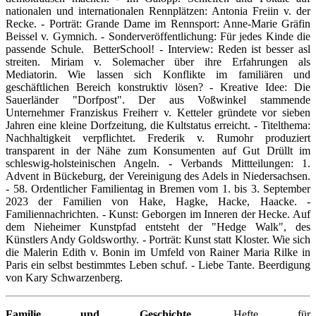
nationalen und internationalen Rennplätzen: Antonia Freiin v. der
Recke. - Porträt: Grande Dame im Rennsport: Anne-Marie Gräfin
Beissel v. Gymnich. - Sonderveröffentlichung: Für jedes Kinde die
passende Schule. BetterSchool! - Interview: Reden ist besser asl
streiten. Miriam v. Solemacher über ihre Erfahrungen als
Mediatorin. Wie lassen sich Konflikte im familiären und
geschäftlichen Bereich konstruktiv lösen? - Kreative Idee: Die
Sauerländer "Dorfpost". Der aus Voßwinkel stammende
Unternehmer Franziskus Freiherr v. Ketteler gründete vor sieben
Jahren eine kleine Dorfzeitung, die Kultstatus erreicht. - Titelthema:
Nachhaltigkeit verpflichtet. Frederik v. Rumohr produziert
transparent in der Nähe zum Konsumenten auf Gut Drüllt im
schleswig-holsteinischen Angeln. - Verbands Mittteilungen: 1.
Advent in Bückeburg, der Vereinigung des Adels in Niedersachsen.
- 58. Ordentlicher Familientag in Bremen vom 1. bis 3. September
2023 der Familien von Hake, Hagke, Hacke, Haacke. -
Familiennachrichten. - Kunst: Geborgen im Inneren der Hecke. Auf
dem Nieheimer Kunstpfad entsteht der "Hedge Walk", des
Künstlers Andy Goldsworthy. - Porträt: Kunst statt Kloster. Wie sich
die Malerin Edith v. Bonin im Umfeld von Rainer Maria Rilke in
Paris ein selbst bestimmtes Leben schuf. - Liebe Tante. Beerdigung
von Kary Schwarzenberg.
Familie und Geschichte
. Hefte für