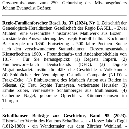
Gossnermissionars zum 250. Geburtstag des Missionsgründers
Johann Evangelist Goßner.
Regio-Familienforscher Basel. Jg. 37 (2024), Nr. 1
. Zeitschrift der
Genealogisch-Heraldischen Gesellschaft der Regio BASEL. - Zwei
Mühlen, eine Geschichte / historisches Mahlwerk aus Bözen. -
Umstände der Auswanderung des Joseph Rudolf Lüthi. - Koch- und
Backrezepte um 1850. Fortsetzung. - 500 Jahre Poethen. Suche
nach den verschwundenen Stammbäumen. Besserungsanstalten
Klosterfiechten 1900. - Freundschafts- und Andenkenbüchlein von
1817. - Für Sie herausgepickt: (1) Regesta Imperii. (2)
Familienwörterbuch Deutschlands (DFD). (3) Digitale
Migrationskartei. Institut für pfälzische Geschichte u. Volkskunde.
(4) Soldbücher der Vereinigung Ostindien Companie (NLD). -
Frage-Ecke: (1) Einbürgerung des Marbach Anton aus Reiden in
Sélestat. (2) Frau Sophie Turneysen, verheiratete Heussler. (3)
Emilie Zuber, verheiratete Schlumberger aus Mühlhausen. (4)
Catherine Nagel, geborene Oprecht v. Kümmertshausen im
Thurgau.
Schaffhauser Beiträge zur Geschichte, Band 95 (2023).
Historischer Verein des Kantons Schaffhausen. - Hesse: Jakob Eggli
(1812-1880) - ein Wandermaler aus dem Zürcher Weinland. -