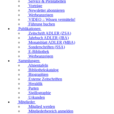
Service & Preistabellen
Vorträge
Newsletter abonnieren
Werbeanzeigen
VIDEO :: Wissen vermitteln!
Führung buchen
Publikationen
Zeitschrift ADLER (ZSA)
Jahrbuch ADLER (JBA)
Monatsblatt ADLER (MBA)
Sonderschriften (SSA)
E-Bibliothek
Werbeanzeigen
Sammlungen
Ahnentafeln
Bibliothekskatalog
Biographien
Externe Zeitschriften
Heraldik
Parten
Sigillographie
Urkunden
Mitglieder
Mitglied werden
Mitgliederbereich anmelden