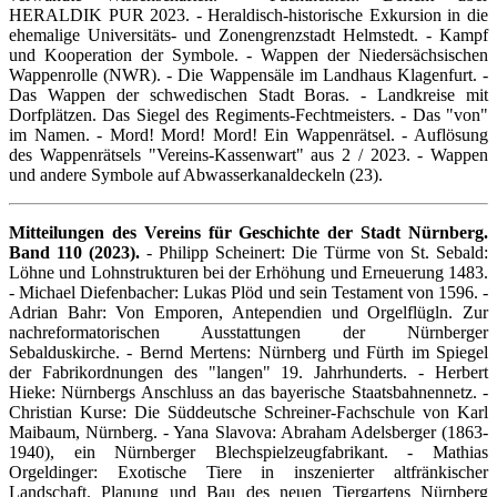
HERALDIK PUR 2023. - Heraldisch-historische Exkursion in die
ehemalige Universitäts- und Zonengrenzstadt Helmstedt. - Kampf
und Kooperation der Symbole. - Wappen der Niedersächsischen
Wappenrolle (NWR). - Die Wappensäle im Landhaus Klagenfurt. -
Das Wappen der schwedischen Stadt Boras. - Landkreise mit
Dorfplätzen. Das Siegel des Regiments-Fechtmeisters. - Das "von"
im Namen. - Mord! Mord! Mord! Ein Wappenrätsel. - Auflösung
des Wappenrätsels "Vereins-Kassenwart" aus 2 / 2023. - Wappen
und andere Symbole auf Abwasserkanaldeckeln (23).
Mitteilungen des Vereins für Geschichte der Stadt Nürnberg.
Band 110 (2023).
- Philipp Scheinert: Die Türme von St. Sebald:
Löhne und Lohnstrukturen bei der Erhöhung und Erneuerung 1483.
- Michael Diefenbacher: Lukas Plöd und sein Testament von 1596. -
Adrian Bahr: Von Emporen, Antependien und Orgelflügln. Zur
nachreformatorischen Ausstattungen der Nürnberger
Sebalduskirche. - Bernd Mertens: Nürnberg und Fürth im Spiegel
der Fabrikordnungen des "langen" 19. Jahrhunderts. - Herbert
Hieke: Nürnbergs Anschluss an das bayerische Staatsbahnennetz. -
Christian Kurse: Die Süddeutsche Schreiner-Fachschule von Karl
Maibaum, Nürnberg. - Yana Slavova: Abraham Adelsberger (1863-
1940), ein Nürnberger Blechspielzeugfabrikant. - Mathias
Orgeldinger: Exotische Tiere in inszenierter altfränkischer
Landschaft. Planung und Bau des neuen Tiergartens Nürnberg