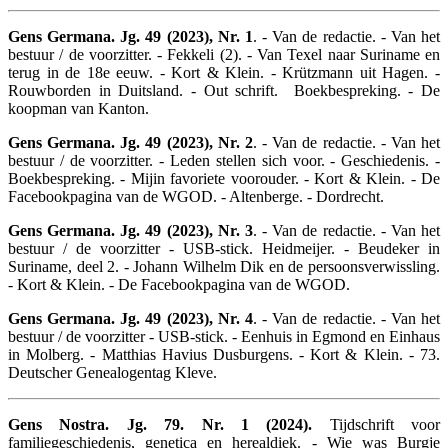
Gens Germana. Jg. 49 (2023), Nr. 1
. - Van de redactie. - Van het
bestuur / de voorzitter. - Fekkeli (2). - Van Texel naar Suriname en
terug in de 18e eeuw. - Kort & Klein. - Krützmann uit Hagen. -
Rouwborden in Duitsland. - Out schrift. Boekbespreking. - De
koopman van Kanton.
Gens Germana. Jg. 49 (2023), Nr. 2
. - Van de redactie. - Van het
bestuur / de voorzitter. - Leden stellen sich voor. - Geschiedenis. -
Boekbespreking. - Mijin favoriete voorouder. - Kort & Klein. - De
Facebookpagina van de WGOD. - Altenberge. - Dordrecht.
Gens Germana. Jg. 49 (2023), Nr. 3
. - Van de redactie. - Van het
bestuur / de voorzitter - USB-stick. Heidmeijer. - Beudeker in
Suriname, deel 2. - Johann Wilhelm Dik en de persoonsverwissling.
- Kort & Klein. - De Facebookpagina van de WGOD.
Gens Germana. Jg. 49 (2023), Nr. 4
. - Van de redactie. - Van het
bestuur / de voorzitter - USB-stick. - Eenhuis in Egmond en Einhaus
in Molberg. - Matthias Havius Dusburgens. - Kort & Klein. - 73.
Deutscher Genealogentag Kleve.
Gens Nostra. Jg. 79. Nr. 1 (2024).
Tijdschrift voor
familiegeschiedenis, genetica en herealdiek. - Wie was Burgje