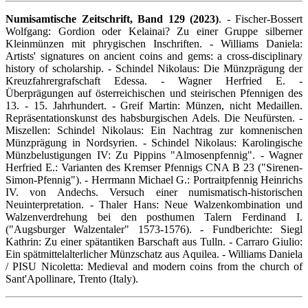
Numisamtische Zeitschrift, Band 129 (2023)
. - Fischer-Bossert
Wolfgang: Gordion oder Kelainai? Zu einer Gruppe silberner
Kleinmünzen mit phrygischen Inschriften. - Williams Daniela:
Artists' signatures on ancient coins and gems: a cross-disciplinary
history of scholarship. - Schindel Nikolaus: Die Münzprägung der
Kreuzfahrergrafschaft Edessa. - Wagner Herfried E. -
Überprägungen auf österreichischen und steirischen Pfennigen des
13. - 15. Jahrhundert. - Greif Martin: Münzen, nicht Medaillen.
Repräsentationskunst des habsburgischen Adels. Die Neufürsten. -
Miszellen: Schindel Nikolaus: Ein Nachtrag zur komnenischen
Münzprägung in Nordsyrien. - Schindel Nikolaus: Karolingische
Münzbelustigungen IV: Zu Pippins "Almosenpfennig". - Wagner
Herfried E.: Varianten des Kremser Pfennigs CNA B 23 ("Sirenen-
Simon-Pfennig"). - Herrmann Michael G.: Portraitpfennig Heinrichs
IV. von Andechs. Versuch einer numismatisch-historischen
Neuinterpretation. - Thaler Hans: Neue Walzenkombination und
Walzenverdrehung bei den posthumen Talern Ferdinand I.
("Augsburger Walzentaler" 1573-1576). - Fundberichte: Siegl
Kathrin: Zu einer spätantiken Barschaft aus Tulln. - Carraro Giulio:
Ein spätmittelalterlicher Münzschatz aus Aquilea. - Williams Daniela
/ PISU Nicoletta: Medieval and modern coins from the church of
Sant'Apollinare, Trento (Italy).