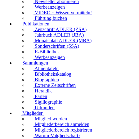
Newsletter abonnieren
Werbeanzeigen
VIDEO :: Wissen vermitteln!
Führung buchen
Publikationen
Zeitschrift ADLER (ZSA)
Jahrbuch ADLER (JBA)
Monatsblatt ADLER (MBA)
Sonderschriften (SSA)
E-Bibliothek
Werbeanzeigen
Sammlungen
Ahnentafeln
Bibliothekskatalog
Biographien
Externe Zeitschriften
Heraldik
Parten
Sigillographie
Urkunden
Mitglieder
Mitglied werden
Mitgliederbereich anmelden
Mitgliederbereich registrieren
Warum Mitgliedschaft?