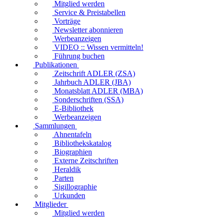
Mitglied werden
Service & Preistabellen
Vorträge
Newsletter abonnieren
Werbeanzeigen
VIDEO :: Wissen vermitteln!
Führung buchen
Publikationen
Zeitschrift ADLER (ZSA)
Jahrbuch ADLER (JBA)
Monatsblatt ADLER (MBA)
Sonderschriften (SSA)
E-Bibliothek
Werbeanzeigen
Sammlungen
Ahnentafeln
Bibliothekskatalog
Biographien
Externe Zeitschriften
Heraldik
Parten
Sigillographie
Urkunden
Mitglieder
Mitglied werden