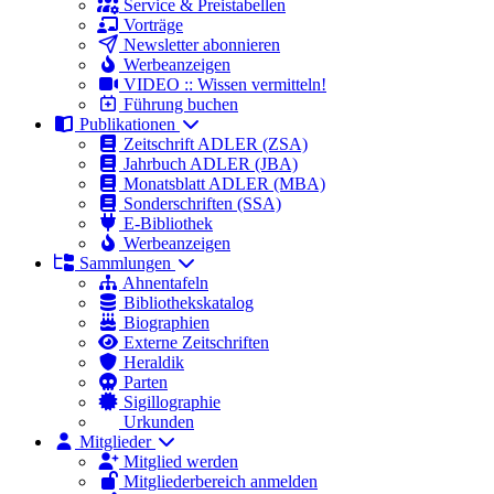
Service & Preistabellen
Vorträge
Newsletter abonnieren
Werbeanzeigen
VIDEO :: Wissen vermitteln!
Führung buchen
Publikationen
Zeitschrift ADLER (ZSA)
Jahrbuch ADLER (JBA)
Monatsblatt ADLER (MBA)
Sonderschriften (SSA)
E-Bibliothek
Werbeanzeigen
Sammlungen
Ahnentafeln
Bibliothekskatalog
Biographien
Externe Zeitschriften
Heraldik
Parten
Sigillographie
Urkunden
Mitglieder
Mitglied werden
Mitgliederbereich anmelden