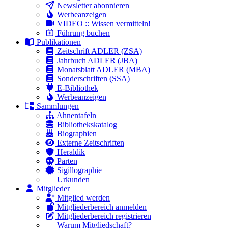
Newsletter abonnieren
Werbeanzeigen
VIDEO :: Wissen vermitteln!
Führung buchen
Publikationen
Zeitschrift ADLER (ZSA)
Jahrbuch ADLER (JBA)
Monatsblatt ADLER (MBA)
Sonderschriften (SSA)
E-Bibliothek
Werbeanzeigen
Sammlungen
Ahnentafeln
Bibliothekskatalog
Biographien
Externe Zeitschriften
Heraldik
Parten
Sigillographie
Urkunden
Mitglieder
Mitglied werden
Mitgliederbereich anmelden
Mitgliederbereich registrieren
Warum Mitgliedschaft?