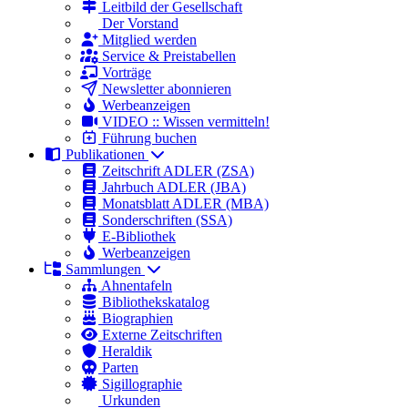
Leitbild der Gesellschaft
Der Vorstand
Mitglied werden
Service & Preistabellen
Vorträge
Newsletter abonnieren
Werbeanzeigen
VIDEO :: Wissen vermitteln!
Führung buchen
Publikationen
Zeitschrift ADLER (ZSA)
Jahrbuch ADLER (JBA)
Monatsblatt ADLER (MBA)
Sonderschriften (SSA)
E-Bibliothek
Werbeanzeigen
Sammlungen
Ahnentafeln
Bibliothekskatalog
Biographien
Externe Zeitschriften
Heraldik
Parten
Sigillographie
Urkunden