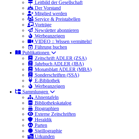
Leitbild der Gesellschaft
Der Vorstand
Mitglied werden
Service & Preistabellen
Vorträge
Newsletter abonnieren
Werbeanzeigen
VIDEO :: Wissen vermitteln!
Führung buchen
Publikationen
Zeitschrift ADLER (ZSA)
Jahrbuch ADLER (JBA)
Monatsblatt ADLER (MBA)
Sonderschriften (SSA)
E-Bibliothek
Werbeanzeigen
Sammlungen
Ahnentafeln
Bibliothekskatalog
Biographien
Externe Zeitschriften
Heraldik
Parten
Sigillographie
Urkunden