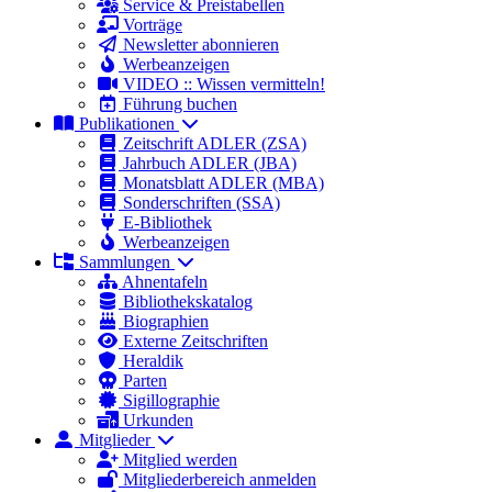
Service & Preistabellen
Vorträge
Newsletter abonnieren
Werbeanzeigen
VIDEO :: Wissen vermitteln!
Führung buchen
Publikationen
Zeitschrift ADLER (ZSA)
Jahrbuch ADLER (JBA)
Monatsblatt ADLER (MBA)
Sonderschriften (SSA)
E-Bibliothek
Werbeanzeigen
Sammlungen
Ahnentafeln
Bibliothekskatalog
Biographien
Externe Zeitschriften
Heraldik
Parten
Sigillographie
Urkunden
Mitglieder
Mitglied werden
Mitgliederbereich anmelden