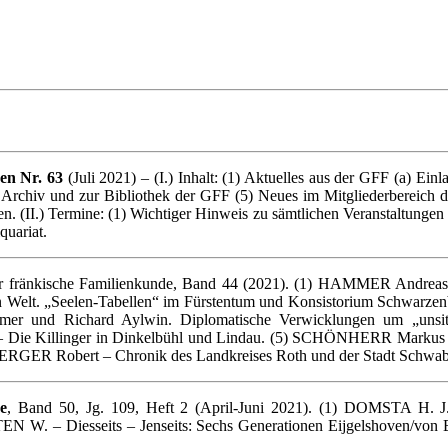
en Nr. 63
(Juli 2021) – (I.) Inhalt: (1) Aktuelles aus der GFF (a) E
 Archiv und zur Bibliothek der GFF (5) Neues im Mitgliederbereich
. (II.) Termine: (1) Wichtiger Hinweis zu sämtlichen Veranstaltungen
quariat.
für fränkische Familienkunde, Band 44 (2021). (1) HAMMER Andreas –
 Welt. „Seelen-Tabellen“ im Fürstentum und Konsistorium Schwarzenbe
r und Richard Aylwin. Diplomatische Verwicklungen um „unsittl
 Die Killinger in Dinkelbühl und Lindau. (5) SCHÖNHERR Markus – 
RGER Robert – Chronik des Landkreises Roth und der Stadt Schwabach
e
, Band 50, Jg. 109, Heft 2 (April-Juni 2021). (1) DOMSTA H.
 W. – Diesseits – Jenseits: Sechs Generationen Eijgelshoven/von E