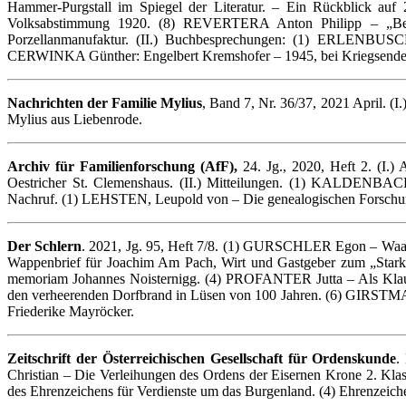
Hammer-Purgstall im Spiegel der Literatur. – Ein Rückblick a
Volksabstimmung 1920. (8) REVERTERA Anton Philipp – „Benüt
Porzellanmanufaktur. (II.) Buchbesprechungen: (1) ERLENBUSCH 
CERWINKA Günther: Engelbert Kremshofer – 1945, bei Kriegsende: G
Nachrichten der Familie Mylius
, Band 7, Nr. 36/37, 2021 April. (
Mylius aus Liebenrode.
Archiv für Familienforschung (AfF),
24. Jg., 2020, Heft 2. (I.
Oestricher St. Clemenshaus. (II.) Mitteilungen. (1) KALDENBACH
Nachruf. (1) LEHSTEN, Leupold von – Die genealogischen Forschu
Der Schlern
. 2021, Jg. 95, Heft 7/8. (1) GURSCHLER Egon – Waala
Wappenbrief für Joachim Am Pach, Wirt und Gastgeber zum „Stark
memoriam Johannes Noisternigg. (4) PROFANTER Jutta – Als Klau
den verheerenden Dorfbrand in Lüsen von 100 Jahren. (6) GIRSTM
Friederike Mayröcker.
Zeitschrift der Österreichischen Gesellschaft für Ordenskunde
.
Christian – Die Verleihungen des Ordens der Eisernen Krone 2. Klas
des Ehrenzeichens für Verdienste um das Burgenland. (4) Ehrenzeic