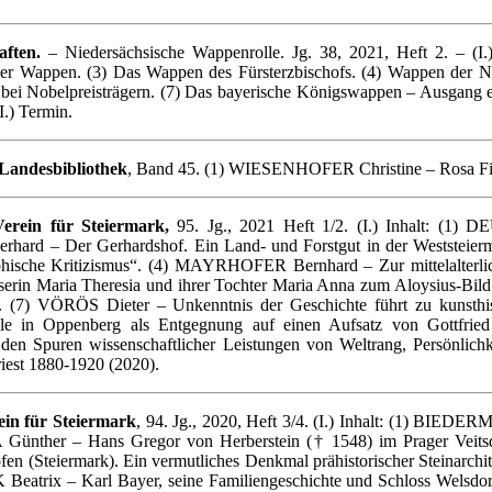
aften.
– Niedersächsische Wappenrolle. Jg. 38, 2021, Heft 2. – (I.
voller Wappen. (3) Das Wappen des Fürsterzbischofs. (4) Wappen der
ei Nobelpreisträgern. (7) Das bayerische Königswappen – Ausgang eine
I.) Termin.
 Landesbibliothek
, Band 45. (1) WIESENHOFER Christine – Rosa Fische
erein für Steiermark,
95. Jg., 2021 Heft 1/2. (I.) Inhalt: (1) 
hard – Der Gerhardshof. Ein Land- und Forstgut in der Weststeie
hische Kritizismus“. (4) MAYRHOFER Bernhard – Zur mittelalterlich
in Maria Theresia und ihrer Tochter Maria Anna zum Aloysius-Bild 
z. (7) VÖRÖS Dieter – Unkenntnis der Geschichte führt zu kunsthis
elle in Oppenberg als Entgegnung auf einen Aufsatz von Gottfrie
en Spuren wissenschaftlicher Leistungen von Weltrang, Persönlich
iest 1880-1920 (2020).
ein für Steiermark
, 94. Jg., 2020, Heft 3/4. (I.) Inhalt: (1) BI
 Günther – Hans Gregor von Herberstein († 1548) im Prager Ve
 (Steiermark). Ein vermutliches Denkmal prähistorischer Steinarchi
 Beatrix – Karl Bayer, seine Familiengeschichte und Schloss Welsdo