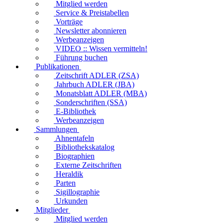
Mitglied werden
Service & Preistabellen
Vorträge
Newsletter abonnieren
Werbeanzeigen
VIDEO :: Wissen vermitteln!
Führung buchen
Publikationen
Zeitschrift ADLER (ZSA)
Jahrbuch ADLER (JBA)
Monatsblatt ADLER (MBA)
Sonderschriften (SSA)
E-Bibliothek
Werbeanzeigen
Sammlungen
Ahnentafeln
Bibliothekskatalog
Biographien
Externe Zeitschriften
Heraldik
Parten
Sigillographie
Urkunden
Mitglieder
Mitglied werden