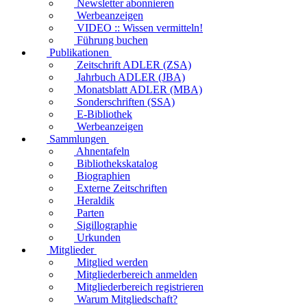
Newsletter abonnieren
Werbeanzeigen
VIDEO :: Wissen vermitteln!
Führung buchen
Publikationen
Zeitschrift ADLER (ZSA)
Jahrbuch ADLER (JBA)
Monatsblatt ADLER (MBA)
Sonderschriften (SSA)
E-Bibliothek
Werbeanzeigen
Sammlungen
Ahnentafeln
Bibliothekskatalog
Biographien
Externe Zeitschriften
Heraldik
Parten
Sigillographie
Urkunden
Mitglieder
Mitglied werden
Mitgliederbereich anmelden
Mitgliederbereich registrieren
Warum Mitgliedschaft?