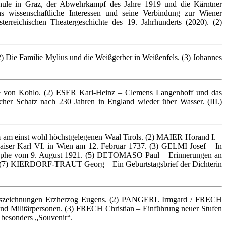
hule in Graz, der Abwehrkampf des Jahre 1919 und die Kärntner
issenschaftliche Interessen und seine Verbindung zur Wiener
reichischen Theatergeschichte des 19. Jahrhunderts (2020). (2)
(2) Die Familie Mylius und die Weißgerber in Weißenfels. (3) Johannes
eine von Kohlo. (2) ESER Karl-Heinz – Clemens Langenhoff und das
er Schatz nach 230 Jahren in England wieder über Wasser. (III.)
 am einst wohl höchstgelegenen Waal Tirols. (2) MAIER Horand I. –
iser Karl VI. in Wien am 12. Februar 1737. (3) GELMI Josef – In
trophe vom 9. August 1921. (5) DETOMASO Paul – Erinnerungen an
. (7) KIERDORF-TRAUT Georg – Ein Geburtstagsbrief der Dichterin
uszeichnungen Erzherzog Eugens. (2) PANGERL Irmgard / FRECH
 und Militärpersonen. (3) FRECH Christian – Einführung neuer Stufen
 besonders „Souvenir“.