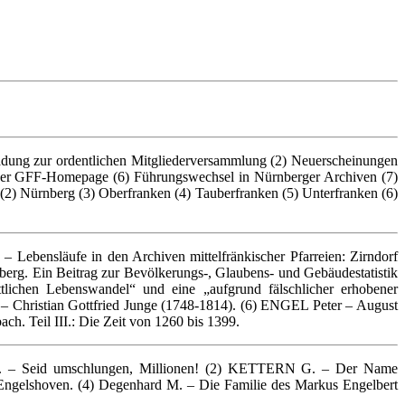
inladung zur ordentlichen Mitgliederversammlung (2) Neuerscheinungen
 der GFF-Homepage (6) Führungswechsel in Nürnberger Archiven (7)
 (2) Nürnberg (3) Oberfranken (4) Tauberfranken (5) Unterfranken (6)
 Lebensläufe in den Archiven mittelfränkischer Pfarreien: Zirndorf
rg. Ein Beitrag zur Bevölkerungs-, Glaubens- und Gebäudestatistik
ichen Lebenswandel“ und eine „aufgrund fälschlicher erhobener
Christian Gottfried Junge (1748-1814). (6) ENGEL Peter – August
. Teil III.: Die Zeit von 1260 bis 1399.
 J. – Seid umschlungen, Millionen! (2) KETTERN G. – Der Name
ngelshoven. (4) Degenhard M. – Die Familie des Markus Engelbert