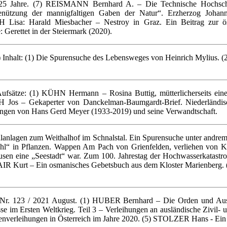
uf 25 Jahre. (7) REISMANN Bernhard A. – Die Technische Hochsc
zung der mannigfaltigen Gaben der Natur“. Erzherzog Johanns w
Lisa: Harald Miesbacher – Nestroy in Graz. Ein Beitrag zur öster
erettet in der Steiermark (2020).
I.) Inhalt: (1) Die Spurensuche des Lebensweges von Heinrich Mylius. 
) Aufsätze: (1) KÜHN Hermann – Rosina Buttig, mütterlicherseits 
 Jos – Gekaperter von Danckelman-Baumgardt-Brief. Niederländisch
ngen von Hans Gerd Meyer (1933-2019) und seine Verwandtschaft.
nlagen zum Weithalhof im Schnalstal. Ein Spurensuche unter andrem
hl“ in Pflanzen. Wappen Am Pach von Grienfelden, verliehen von Ka
sen eine „Seestadt“ war. Zum 100. Jahrestag der Hochwasserkatas
AIR Kurt – Ein osmanisches Gebetsbuch aus dem Kloster Marienberg
 Nr. 123 / 2021 August. (1) HUBER Bernhard – Die Orden und A
se im Ersten Weltkrieg. Teil 3 – Verleihungen an ausländische Zivil-
henverleihungen in Österreich im Jahre 2020. (5) STOLZER Hans - Ein