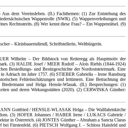
) Aus dem Vereinsleben. (II.) Fachthemen: (1) Zur Entstehung des
 Niedersächsischen Wappenrolle (NWR). (5) Wappenverleihungen und
s Rechtsstreits. (8) Wer kennt diese Frau? – Ein Wappenrätsel. (9)
r – Kleinbauerndirndl, Schriftstellerin, Weltbürgerin.
DEUER Wilhelm – Der Bildstock von Reiteregg als Hauptmotiv der
rmark. (3) HALDE Josef / MEER Rudolf – Alois Riehls (1844-1924)
en Besiedlungs- und Besitzgeschichte der Nordoststeiermark. Eine
in Adriach im Jahre 1757. (6) STIEBER Gabriella – Irene Ransburg
torischen Fehleinschätzungen und Irrtümern. Eine Betrachtung der
d Biedermann und Helga Hensle-Wlasak. (II.) Besprechungen: (1)
keiten und deren Wirkungsstätten (2020). (2) CERWINKA Günther:
EDERMANN Gottfried / HENSLE-WLASAK Helga – Die Wallfahrtskirche
itsdom. (3) HOFER Johannes / HABER Irene / LUKACS Gabriele /
tektur in Österreich. (4) JONTES Günther – Abraham a Sancta Claras
rf bei Fürstenfeld. (6) PIETSCH Wolfgang J. – Schloss Hainfeld und