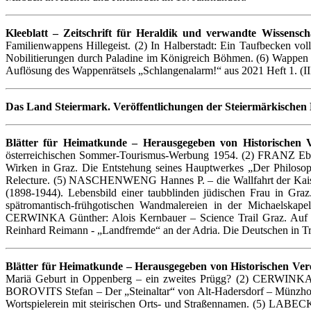
Kleeblatt – Zeitschrift für Heraldik und verwandte Wissensch
Familienwappens Hillegeist. (2) In Halberstadt: Ein Taufbecken 
Nobilitierungen durch Paladine im Königreich Böhmen. (6) Wappen b
Auflösung des Wappenrätsels „Schlangenalarm!“ aus 2021 Heft 1. (II
Das Land Steiermark. Veröffentlichungen der Steiermärkischen
Blätter für Heimatkunde – Herausgegeben von Historischen V
österreichischen Sommer-Tourismus-Werbung 1954. (2) FRANZ Eber
Wirken in Graz. Die Entstehung seines Hauptwerkes „Der Philosop
Relecture. (5) NASCHENWENG Hannes P. – die Wallfahrt der Kaiser
(1898-1944). Lebensbild einer taubblinden jüdischen Frau in Gra
spätromantisch-frühgotischen Wandmalereien in der Michaelskap
CERWINKA Günther: Alois Kernbauer – Science Trail Graz. Auf d
Reinhard Reimann - „Landfremde“ an der Adria. Die Deutschen in Tr
Blätter für Heimatkunde – Herausgegeben von Historischen Ver
Mariä Geburt in Oppenberg – ein zweites Prügg? (2) CERWINKA
BOROVITS Stefan – Der „Steinaltar“ von Alt-Hadersdorf – Münzhofen
Wortspielerein mit steirischen Orts- und Straßennamen. (5) LABECK