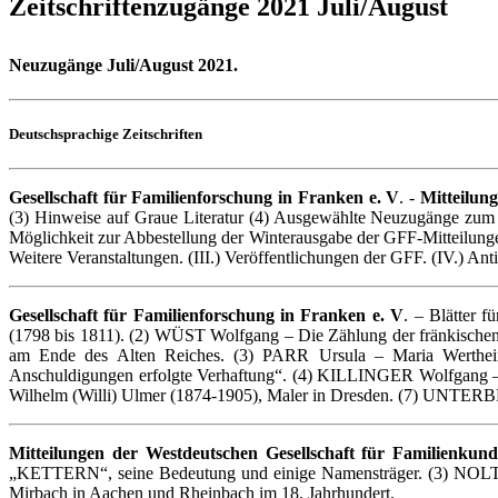
Zeitschriftenzugänge 2021 Juli/August
Neuzugänge Juli/August 2021.
Deutschsprachige Zeitschriften
Gesellschaft für Familienforschung in Franken e. V
. -
Mitteilung
(3) Hinweise auf Graue Literatur (4) Ausgewählte Neuzugänge zum
Möglichkeit zur Abbestellung der Winterausgabe der GFF-Mitteilungen
Weitere Veranstaltungen. (III.) Veröffentlichungen der GFF. (IV.) Anti
Gesellschaft für Familienforschung in Franken e. V
. – Blätter 
(1798 bis 1811). (2) WÜST Wolfgang – Die Zählung der fränkischen
am Ende des Alten Reiches. (3) PARR Ursula – Maria Wertheime
Anschuldigungen erfolgte Verhaftung“. (4) KILLINGER Wolfgang –
Wilhelm (Willi) Ulmer (1874-1905), Maler in Dresden. (7) UNTERBE
Mitteilungen der Westdeutschen Gesellschaft für Familienkund
„KETTERN“, seine Bedeutung und einige Namensträger. (3) NOLTEN
Mirbach in Aachen und Rheinbach im 18. Jahrhundert.