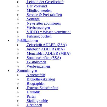
Leitbild der Gesellschaft
Der Vorstand
Mitglied werden
Service & Preistabellen
Vorträge
Newsletter abonnieren
Werbeanzeigen
VIDEO :: Wissen vermitteln!
Führung buchen
Publikationen
Zeitschrift ADLER (ZSA)
Jahrbuch ADLER (JBA)
Monatsblatt ADLER (MBA)
Sonderschriften (SSA)
E-Bibliothek
Werbeanzeigen
Sammlungen
Ahnentafeln
Bibliothekskatalog
Biographien
Externe Zeitschriften
Heraldik
Parten
Sigillographie
Urkunden