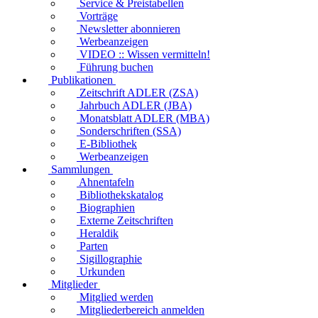
Service & Preistabellen
Vorträge
Newsletter abonnieren
Werbeanzeigen
VIDEO :: Wissen vermitteln!
Führung buchen
Publikationen
Zeitschrift ADLER (ZSA)
Jahrbuch ADLER (JBA)
Monatsblatt ADLER (MBA)
Sonderschriften (SSA)
E-Bibliothek
Werbeanzeigen
Sammlungen
Ahnentafeln
Bibliothekskatalog
Biographien
Externe Zeitschriften
Heraldik
Parten
Sigillographie
Urkunden
Mitglieder
Mitglied werden
Mitgliederbereich anmelden