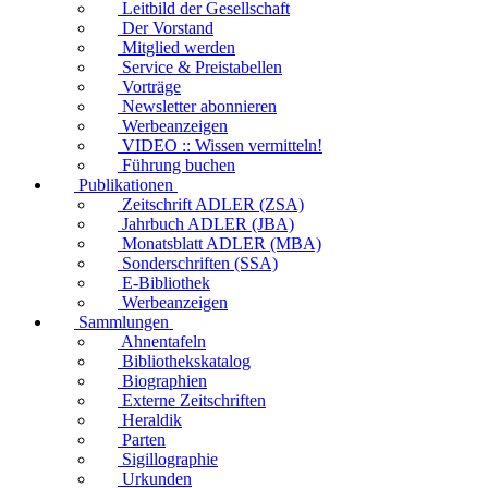
Leitbild der Gesellschaft
Der Vorstand
Mitglied werden
Service & Preistabellen
Vorträge
Newsletter abonnieren
Werbeanzeigen
VIDEO :: Wissen vermitteln!
Führung buchen
Publikationen
Zeitschrift ADLER (ZSA)
Jahrbuch ADLER (JBA)
Monatsblatt ADLER (MBA)
Sonderschriften (SSA)
E-Bibliothek
Werbeanzeigen
Sammlungen
Ahnentafeln
Bibliothekskatalog
Biographien
Externe Zeitschriften
Heraldik
Parten
Sigillographie
Urkunden