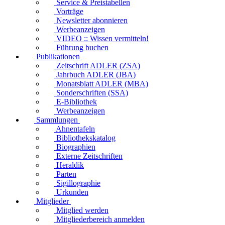
Service & Preistabellen
Vorträge
Newsletter abonnieren
Werbeanzeigen
VIDEO :: Wissen vermitteln!
Führung buchen
Publikationen
Zeitschrift ADLER (ZSA)
Jahrbuch ADLER (JBA)
Monatsblatt ADLER (MBA)
Sonderschriften (SSA)
E-Bibliothek
Werbeanzeigen
Sammlungen
Ahnentafeln
Bibliothekskatalog
Biographien
Externe Zeitschriften
Heraldik
Parten
Sigillographie
Urkunden
Mitglieder
Mitglied werden
Mitgliederbereich anmelden