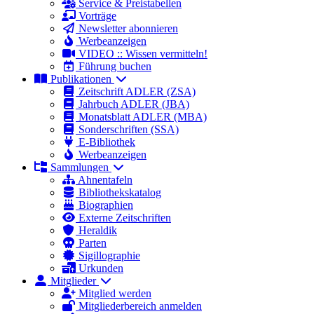
Service & Preistabellen
Vorträge
Newsletter abonnieren
Werbeanzeigen
VIDEO :: Wissen vermitteln!
Führung buchen
Publikationen
Zeitschrift ADLER (ZSA)
Jahrbuch ADLER (JBA)
Monatsblatt ADLER (MBA)
Sonderschriften (SSA)
E-Bibliothek
Werbeanzeigen
Sammlungen
Ahnentafeln
Bibliothekskatalog
Biographien
Externe Zeitschriften
Heraldik
Parten
Sigillographie
Urkunden
Mitglieder
Mitglied werden
Mitgliederbereich anmelden