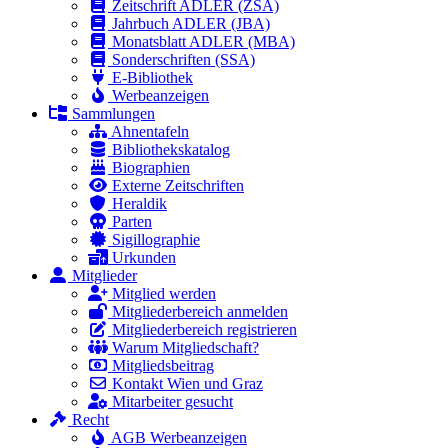
Zeitschrift ADLER (ZSA)
Jahrbuch ADLER (JBA)
Monatsblatt ADLER (MBA)
Sonderschriften (SSA)
E-Bibliothek
Werbeanzeigen
Sammlungen
Ahnentafeln
Bibliothekskatalog
Biographien
Externe Zeitschriften
Heraldik
Parten
Sigillographie
Urkunden
Mitglieder
Mitglied werden
Mitgliederbereich anmelden
Mitgliederbereich registrieren
Warum Mitgliedschaft?
Mitgliedsbeitrag
Kontakt Wien und Graz
Mitarbeiter gesucht
Recht
AGB Werbeanzeigen