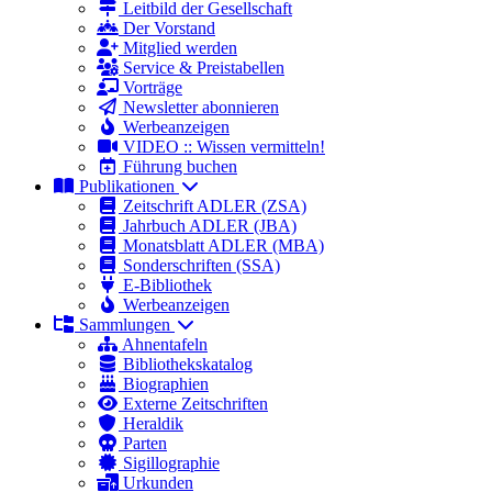
Leitbild der Gesellschaft
Der Vorstand
Mitglied werden
Service & Preistabellen
Vorträge
Newsletter abonnieren
Werbeanzeigen
VIDEO :: Wissen vermitteln!
Führung buchen
Publikationen
Zeitschrift ADLER (ZSA)
Jahrbuch ADLER (JBA)
Monatsblatt ADLER (MBA)
Sonderschriften (SSA)
E-Bibliothek
Werbeanzeigen
Sammlungen
Ahnentafeln
Bibliothekskatalog
Biographien
Externe Zeitschriften
Heraldik
Parten
Sigillographie
Urkunden