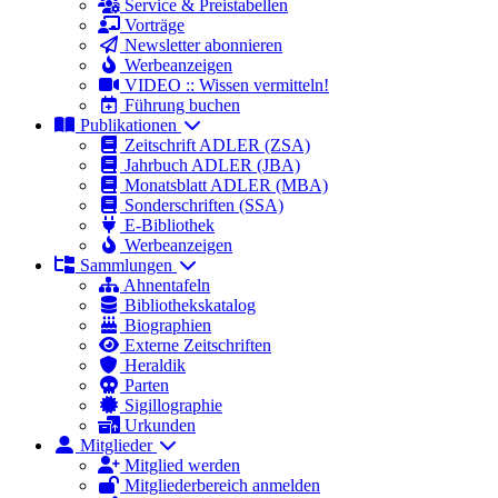
Service & Preistabellen
Vorträge
Newsletter abonnieren
Werbeanzeigen
VIDEO :: Wissen vermitteln!
Führung buchen
Publikationen
Zeitschrift ADLER (ZSA)
Jahrbuch ADLER (JBA)
Monatsblatt ADLER (MBA)
Sonderschriften (SSA)
E-Bibliothek
Werbeanzeigen
Sammlungen
Ahnentafeln
Bibliothekskatalog
Biographien
Externe Zeitschriften
Heraldik
Parten
Sigillographie
Urkunden
Mitglieder
Mitglied werden
Mitgliederbereich anmelden