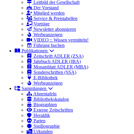
Leitbild der Gesellschaft
Der Vorstand
Mitglied werden
Service & Preistabellen
Vorträge
Newsletter abonnieren
Werbeanzeigen
VIDEO :: Wissen vermitteln!
Führung buchen
Publikationen
Zeitschrift ADLER (ZSA)
Jahrbuch ADLER (JBA)
Monatsblatt ADLER (MBA)
Sonderschriften (SSA)
E-Bibliothek
Werbeanzeigen
Sammlungen
Ahnentafeln
Bibliothekskatalog
Biographien
Externe Zeitschriften
Heraldik
Parten
Sigillographie
Urkunden