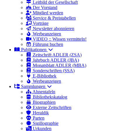
Leitbild der Gesellschaft
Der Vorstand
Mitglied werden
Service & Preistabellen
Vorträge
Newsletter abonnieren
Werbeanzeigen
VIDEO :: Wissen vermitteln!
Führung buchen
Publikationen
Zeitschrift ADLER (ZSA)
Jahrbuch ADLER (JBA)
Monatsblatt ADLER (MBA)
Sonderschriften (SSA)
E-Bibliothek
Werbeanzeigen
Sammlungen
Ahnentafeln
Bibliothekskatalog
Biographien
Externe Zeitschriften
Heraldik
Parten
Sigillographie
Urkunden