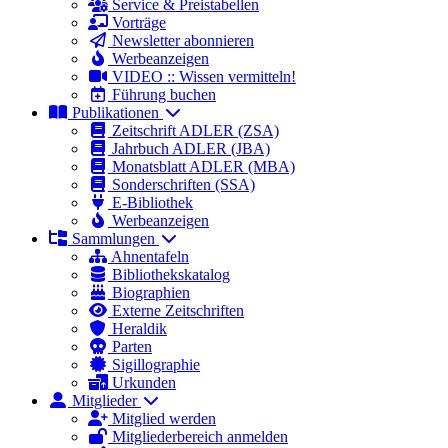
Service & Preistabellen
Vorträge
Newsletter abonnieren
Werbeanzeigen
VIDEO :: Wissen vermitteln!
Führung buchen
Publikationen
Zeitschrift ADLER (ZSA)
Jahrbuch ADLER (JBA)
Monatsblatt ADLER (MBA)
Sonderschriften (SSA)
E-Bibliothek
Werbeanzeigen
Sammlungen
Ahnentafeln
Bibliothekskatalog
Biographien
Externe Zeitschriften
Heraldik
Parten
Sigillographie
Urkunden
Mitglieder
Mitglied werden
Mitgliederbereich anmelden