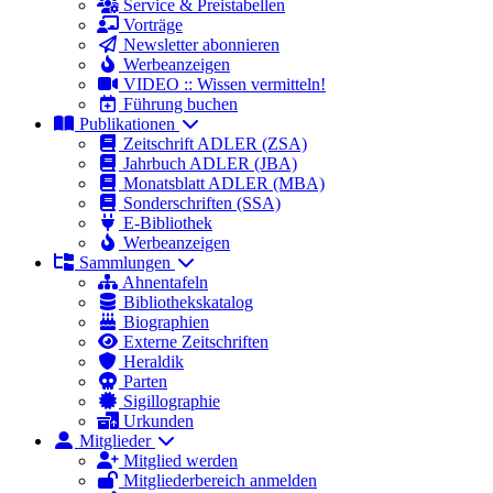
Service & Preistabellen
Vorträge
Newsletter abonnieren
Werbeanzeigen
VIDEO :: Wissen vermitteln!
Führung buchen
Publikationen
Zeitschrift ADLER (ZSA)
Jahrbuch ADLER (JBA)
Monatsblatt ADLER (MBA)
Sonderschriften (SSA)
E-Bibliothek
Werbeanzeigen
Sammlungen
Ahnentafeln
Bibliothekskatalog
Biographien
Externe Zeitschriften
Heraldik
Parten
Sigillographie
Urkunden
Mitglieder
Mitglied werden
Mitgliederbereich anmelden