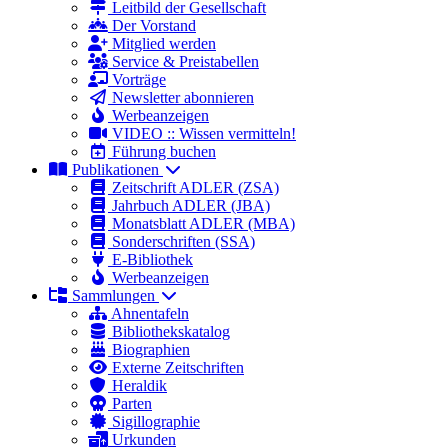
Leitbild der Gesellschaft
Der Vorstand
Mitglied werden
Service & Preistabellen
Vorträge
Newsletter abonnieren
Werbeanzeigen
VIDEO :: Wissen vermitteln!
Führung buchen
Publikationen
Zeitschrift ADLER (ZSA)
Jahrbuch ADLER (JBA)
Monatsblatt ADLER (MBA)
Sonderschriften (SSA)
E-Bibliothek
Werbeanzeigen
Sammlungen
Ahnentafeln
Bibliothekskatalog
Biographien
Externe Zeitschriften
Heraldik
Parten
Sigillographie
Urkunden