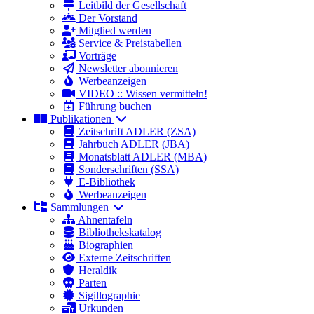
Leitbild der Gesellschaft
Der Vorstand
Mitglied werden
Service & Preistabellen
Vorträge
Newsletter abonnieren
Werbeanzeigen
VIDEO :: Wissen vermitteln!
Führung buchen
Publikationen
Zeitschrift ADLER (ZSA)
Jahrbuch ADLER (JBA)
Monatsblatt ADLER (MBA)
Sonderschriften (SSA)
E-Bibliothek
Werbeanzeigen
Sammlungen
Ahnentafeln
Bibliothekskatalog
Biographien
Externe Zeitschriften
Heraldik
Parten
Sigillographie
Urkunden