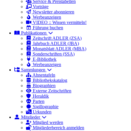
Service & Preistabellen
Vorträge
Newsletter abonnieren
Werbeanzeigen
VIDEO :: Wissen vermitteln!
Führung buchen
Publikationen
Zeitschrift ADLER (ZSA)
Jahrbuch ADLER (JBA)
Monatsblatt ADLER (MBA)
Sonderschriften (SSA)
E-Bibliothek
Werbeanzeigen
Sammlungen
Ahnentafeln
Bibliothekskatalog
Biographien
Externe Zeitschriften
Heraldik
Parten
Sigillographie
Urkunden
Mitglieder
Mitglied werden
Mitgliederbereich anmelden