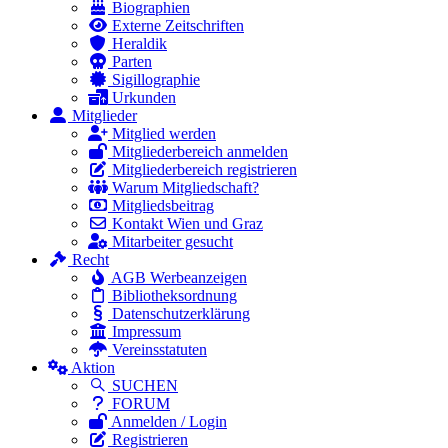
Biographien
Externe Zeitschriften
Heraldik
Parten
Sigillographie
Urkunden
Mitglieder
Mitglied werden
Mitgliederbereich anmelden
Mitgliederbereich registrieren
Warum Mitgliedschaft?
Mitgliedsbeitrag
Kontakt Wien und Graz
Mitarbeiter gesucht
Recht
AGB Werbeanzeigen
Bibliotheksordnung
Datenschutzerklärung
Impressum
Vereinsstatuten
Aktion
SUCHEN
FORUM
Anmelden / Login
Registrieren