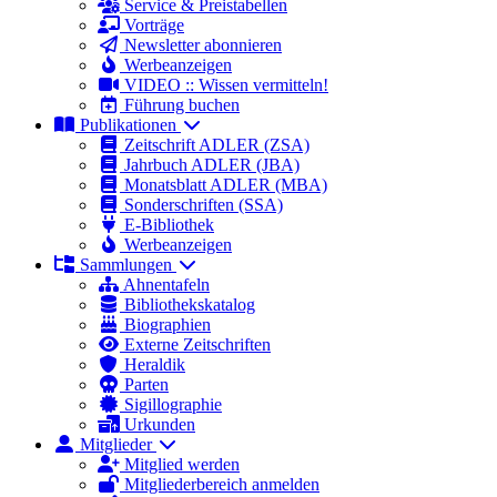
Service & Preistabellen
Vorträge
Newsletter abonnieren
Werbeanzeigen
VIDEO :: Wissen vermitteln!
Führung buchen
Publikationen
Zeitschrift ADLER (ZSA)
Jahrbuch ADLER (JBA)
Monatsblatt ADLER (MBA)
Sonderschriften (SSA)
E-Bibliothek
Werbeanzeigen
Sammlungen
Ahnentafeln
Bibliothekskatalog
Biographien
Externe Zeitschriften
Heraldik
Parten
Sigillographie
Urkunden
Mitglieder
Mitglied werden
Mitgliederbereich anmelden