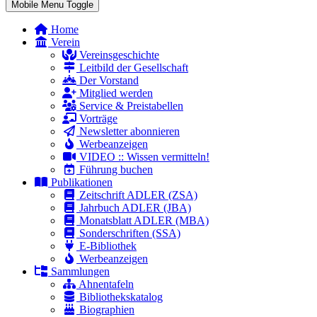
Mobile Menu Toggle
Home
Verein
Vereinsgeschichte
Leitbild der Gesellschaft
Der Vorstand
Mitglied werden
Service & Preistabellen
Vorträge
Newsletter abonnieren
Werbeanzeigen
VIDEO :: Wissen vermitteln!
Führung buchen
Publikationen
Zeitschrift ADLER (ZSA)
Jahrbuch ADLER (JBA)
Monatsblatt ADLER (MBA)
Sonderschriften (SSA)
E-Bibliothek
Werbeanzeigen
Sammlungen
Ahnentafeln
Bibliothekskatalog
Biographien