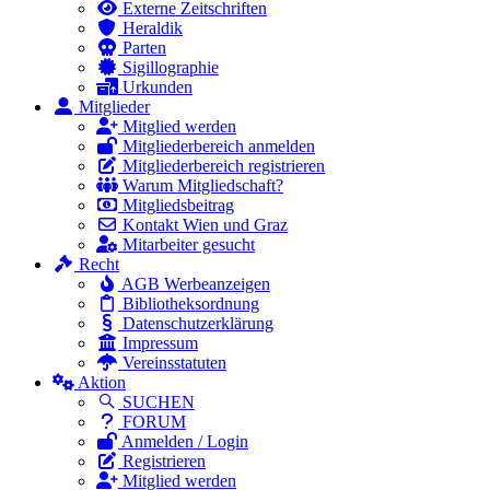
Externe Zeitschriften
Heraldik
Parten
Sigillographie
Urkunden
Mitglieder
Mitglied werden
Mitgliederbereich anmelden
Mitgliederbereich registrieren
Warum Mitgliedschaft?
Mitgliedsbeitrag
Kontakt Wien und Graz
Mitarbeiter gesucht
Recht
AGB Werbeanzeigen
Bibliotheksordnung
Datenschutzerklärung
Impressum
Vereinsstatuten
Aktion
SUCHEN
FORUM
Anmelden / Login
Registrieren
Mitglied werden