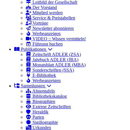
Leitbild der Gesellschaft
Der Vorstand
Mitglied werden
Service & Preistabellen
Vorträge
Newsletter abonnieren
Werbeanzeigen
VIDEO :: Wissen vermitteln!
Führung buchen
Publikationen
Zeitschrift ADLER (ZSA)
Jahrbuch ADLER (JBA)
Monatsblatt ADLER (MBA)
Sonderschriften (SSA)
E-Bibliothek
Werbeanzeigen
Sammlungen
Ahnentafeln
Bibliothekskatalog
Biographien
Externe Zeitschriften
Heraldik
Parten
Sigillographie
Urkunden