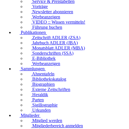
Service & Preistabellen
Vorträge
Newsletter abonnieren
Werbeanzeigen
VIDEO :: Wissen vermitteln!
Führung buchen
Publikationen
Zeitschrift ADLER (ZSA)
Jahrbuch ADLER (JBA)
Monatsblatt ADLER (MBA)
Sonderschriften (SSA)
E-Bibliothek
Werbeanzeigen
Sammlungen
Ahnentafeln
Bibliothekskatalog
Biographien
Externe Zeitschriften
Heraldik
Parten
Sigillographie
Urkunden
Mitglieder
Mitglied werden
Mitgliederbereich anmelden