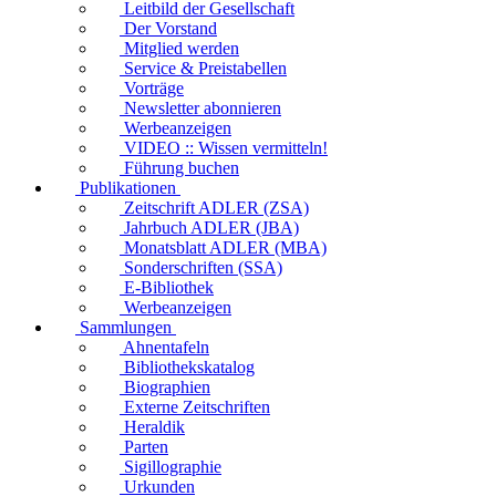
Leitbild der Gesellschaft
Der Vorstand
Mitglied werden
Service & Preistabellen
Vorträge
Newsletter abonnieren
Werbeanzeigen
VIDEO :: Wissen vermitteln!
Führung buchen
Publikationen
Zeitschrift ADLER (ZSA)
Jahrbuch ADLER (JBA)
Monatsblatt ADLER (MBA)
Sonderschriften (SSA)
E-Bibliothek
Werbeanzeigen
Sammlungen
Ahnentafeln
Bibliothekskatalog
Biographien
Externe Zeitschriften
Heraldik
Parten
Sigillographie
Urkunden