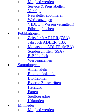
Mitglied werden
Service & Preistabellen
Vorträge
Newsletter abonnieren
Werbeanzeigen
VIDEO :: Wissen vermitteln!
Führung buchen
Publikationen
Zeitschrift ADLER (ZSA)
Jahrbuch ADLER (JBA)
Monatsblatt ADLER (MBA)
Sonderschriften (SSA)
E-Bibliothek
Werbeanzeigen
Sammlungen
Ahnentafeln
Bibliothekskatalog
Biographien
Externe Zeitschriften
Heraldik
Parten
Sigillographie
Urkunden
Mitglieder
Mitglied werden