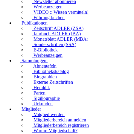
Newsletter abonnieren
Werbeanzeigen
VIDEO :: Wissen vermitteln!
Führung buchen
Publikationen
Zeitschrift ADLER (ZSA)
Jahrbuch ADLER (JBA)
Monatsblatt ADLER (MBA)
Sonderschriften (SSA)
E-Bibliothek
Werbeanzeigen
Sammlungen
Ahnentafeln
Bibliothekskatalog
Biographien
Externe Zeitschriften
Heraldik
Parten
Sigillographie
Urkunden
Mitglieder
Mitglied werden
Mitgliederbereich anmelden
Mitgliederbereich registrieren
Warum Mitgliedschaft?