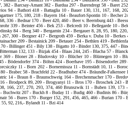
47, 382 ‑ Barcsay‑Amant 382 ‑ Bardua 297 ‑ Barendregt 58 ‑ Baret 252 
eios 94 ‑ Bathori 418 - Battaglia 10 ‑ Bauer 130, 131, 167, 168, 2
tner 175, 180, 218 ‑ Bayern 164 ‑ Beaufort‑Spontin 10 - Becher 24, 
168, 336 - Bednar 170 ‑ Beer 420, 460 ‑ Beer v. Beernburg 443 ‑ Beess
ohr 339 ‑ Beinter 456 ‑ Bek 253 ‑ Belcredi 10 ‑ Bellegarde 10 ‑ Bel
insky 84 ‑ Berg 340 ‑ Bergamin 234 ‑ Bergauer 8, 28, 95, 180, 220, 
267, 300 - Bergner 417 ‑ Bergroth 459 ‑ Berka v. Duba 10 ‑ Berkes 4
tainacher 209 ‑ Bestainick 209 - Betauer 254 ‑ Bethlen 419 ‑ Bethlenf
0 ‑ Billinger 451 ‑ Bily 138 ‑ Bigatto 10 ‑ Binder 130, 375, 447 ‑ Bind
 Bitterman 132, 133 ‑ Bizjak 454 ‑ Blaas 244, 245 ‑ Blacha 57 ‑ Blanck
gger 369 ‑ Bloner 28 - Bludovsky 10 ‑ Blücher 10 ‑ Blümegen 10 ‑ 
45 ‑ Bödendorfer 374 ‑ Böhm 424 ‑ Boerhave 195 - Bösendorfer 289 
csiczky 11 ‑ Born 202 ‑ Bornemissza 11 ‑ Bornstädt 10, 11 ‑ Boroc
0 ‑ Brabec 58 ‑ Brachfeld 22 - Bradhuber 474 ‑ Bräundle‑Falkensee 1
Bratric 14 ‑ Braun 8 ‑ Braunschweig 164 ‑ Brechenmacher 170 - Bredo
 416 ‑ Brodpeck 89, 209 ‑ Brogyanyi 11 ‑ Bros 170 ‑ Broschek 243 ‑ 
 108, 166, 237, 270, 293, 374, 460 Brunszwik 11 ‑ Buben 139, 173
‑ Buchwitz 207 ‑ Buckh 8 ‑ Buday 11 ‑ Budig 460 ‑ Budinis 86 ‑ Bür
ir 56 ‑ Bures 170 - Burger 152, 291, 456, 465, 466 ‑ Burian 170 ‑ Bu
55, 92, 216,‑ Bylandt 11 ‑ Bzi 414