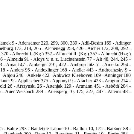
damek 9 ‑ Adensamer 220, 299, 300, 339 ‑ Adil-Besim 169 ‑ Adinger
helburg 173, 214, 265 ‑ Aichenegg 253, 426 ‑ Aicher 172, 208, 292 ‑
370 ‑ Albrecht I. (Kg.) 357 ‑ Albrecht II. (Kg.) 357 ‑ Albrecht (Hzg.)
 ‑ Almeida 91 ‑ Aloys v. u. z. Liechtenstein 77 ‑ Alt 48, 244, 245 ‑
333 ‑ Amant 47 ‑ Amberger 291, 422 ‑ Ambruschitz 51 - Amelko 294 ‑
18 ‑ Anders 95 - Andexlinger 168 ‑ Andler 443 ‑ Andreanzsky 9 ‑
2 ‑ Anjou 246 ‑ Ankele 422 ‑ Ankwicz‑Kleehoven 109 ‑ Anninger 180
auer 9 ‑ Applitscher 375 - Apponyi 9 ‑ Aracher 423 ‑ Aragon 214 ‑
nold 26 ‑ Arszynski 26 ‑ Artenjak 129 ‑ Artmann 451 ‑ Asbóth 204 -
6 ‑ Auer‑Welsbach 289 - Auersperg 10, 175, 227, 447 ‑ Attems 48 ‑
 Bahre 293 ‑ Baillet de Latour 10 ‑ Baillou 10, 175 ‑ Baißner 88 ‑
252 ‑ Bambeck 200 ‑ Bano 10 ‑ Baragyan 11 ‑ Baratta 10 - Barbo 384 ‑