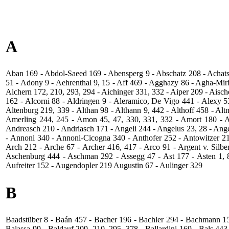
A
Aban 169 ‑ Abdol-Saeed 169 ‑ Abensperg 9 ‑ Abschatz 208 ‑ Achats
51 ‑ Adony 9 ‑ Aehrenthal 9, 15 - Aff 469 ‑ Agghazy 86 ‑ Agha-Miri
Aichern 172, 210, 293, 294 ‑ Aichinger 331, 332 ‑ Aiper 209 - Aischer
162 - Alcorni 88 ‑ Aldringen 9 ‑ Aleramico, De Vigo 441 ‑ Alexy 53,
Altenburg 219, 339 ‑ Althan 98 - Althann 9, 442 ‑ Althoff 458 ‑ A
Amerling 244, 245 ‑ Amon 45, 47, 330, 331, 332 ‑ Amort 180 - A
Andreasch 210 ‑ Andriasch 171 - Angeli 244 ‑ Angelus 23, 28 ‑ An
- Annoni 340 ‑ Annoni‑Cicogna 340 ‑ Anthofer 252 ‑ Antowitzer 21
Arch 212 ‑ Arche 67 ‑ Archer 416, 417 - Arco 91 ‑ Argent v. Silbe
Aschenburg 444 ‑ Aschman 292 ‑ Assegg 47 ‑ Ast 177 ‑ Asten 1, 8 
Aufreiter 152 ‑ Augendopler 219 Augustin 67 ‑ Aulinger 329
B
Baadstüber 8 ‑ Baán 457 ‑ Bacher 196 ‑ Bachler 294 ‑ Bachmann 152
Balassa 99 ‑ Baldauf 209, 210, 295, 378 ‑ Ballardini 169 ‑ Bals 443