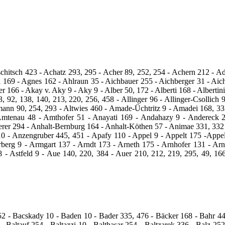
chitsch 423 - Achatz 293, 295 ‑ Acher 89, 252, 254 ‑ Achern 212 ‑ A
 169 ‑ Agnes 162 ‑ Ahlraun 35 ‑ Aichbauer 255 - Aichberger 31 ‑ Aic
 166 ‑ Akay v. Aky 9 ‑ Aky 9 ‑ Alber 50, 172 ‑ Alberti 168 ‑ Albertini 
 92, 138, 140, 213, 220, 256, 458 ‑ Allinger 96 ‑ Allinger‑Csollich 96
ltmann 90, 254, 293 ‑ Altwies 460 ‑ Amade‑Üchtritz 9 ‑ Amadei 168, 
mtenau 48 ‑ Amthofer 51 ‑ Anayati 169 ‑ Andahazy 9 ‑ Andereck 2
gerer 294 ‑ Anhalt‑Bernburg 164 ‑ Anhalt‑Köthen 57 - Animae 331, 33
0 ‑ Anzengruber 445, 451 ‑ Apafy 110 ‑ Appel 9 ‑ Appelt 175 ‑Appelt
rberg 9 ‑ Armgart 137 ‑ Arndt 173 ‑ Arneth 175 ‑ Arnhofer 131 ‑ Ar
‑ Astfeld 9 - Aue 140, 220, 384 ‑ Auer 210, 212, 219, 295, 49, 16
 ‑ Bacskady 10 - Baden 10 ‑ Bader 335, 476 ‑ Bäcker 168 ‑ Bahr 445 ‑
 ‑ Baltauf 254 ‑ Baltazzi 10 ‑ Balthasar 254 - Baltzarek 336 ‑ Balz 