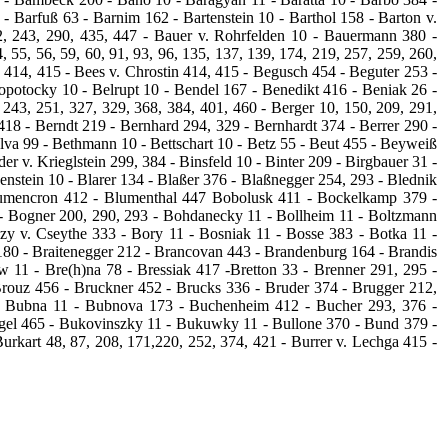
‑ Barfuß 63 ‑ Barnim 162 ‑ Bartenstein 10 ‑ Barthol 158 ‑ Barton v.
02, 243, 290, 435, 447 ‑ Bauer v. Rohrfelden 10 ‑ Bauermann 380 ‑
55, 56, 59, 60, 91, 93, 96, 135, 137, 139, 174, 219, 257, 259, 260,
 414, 415 ‑ Bees v. Chrostin 414, 415 ‑ Begusch 454 ‑ Beguter 253 -
opotocky 10 ‑ Belrupt 10 ‑ Bendel 167 ‑ Benedikt 416 ‑ Beniak 26 ‑
243, 251, 327, 329, 368, 384, 401, 460 ‑ Berger 10, 150, 209, 291,
18 ‑ Berndt 219 - Bernhard 294, 329 ‑ Bernhardt 374 ‑ Berrer 290 ‑
alva 99 ‑ Bethmann 10 ‑ Bettschart 10 - Betz 55 ‑ Beut 455 ‑ Beyweiß
er v. Krieglstein 299, 384 ‑ Binsfeld 10 ‑ Binter 209 ‑ Birgbauer 31 ‑
enstein 10 ‑ Blarer 134 ‑ Blaßer 376 ‑ Blaßnegger 254, 293 ‑ Blednik
Blumencron 412 ‑ Blumenthal 447 Bobolusk 411 ‑ Bockelkamp 379 ‑
‑ Bogner 200, 290, 293 ‑ Bohdanecky 11 ‑ Bollheim 11 - Boltzmann
zy v. Cseythe 333 ‑ Bory 11 ‑ Bosniak 11 ‑ Bosse 383 ‑ Botka 11 ‑
80 ‑ Braitenegger 212 ‑ Brancovan 443 - Brandenburg 164 ‑ Brandis
w 11 ‑ Bre(h)na 78 ‑ Bressiak 417 ‑Bretton 33 ‑ Brenner 291, 295 -
Brouz 456 ‑ Bruckner 452 ‑ Brucks 336 ‑ Bruder 374 ‑ Brugger 212,
 ‑ Bubna 11 ‑ Bubnova 173 ‑ Buchenheim 412 - Bucher 293, 376 ‑
gel 465 ‑ Bukovinszky 11 ‑ Bukuwky 11 ‑ Bullone 370 ‑ Bund 379 ‑
rkart 48, 87, 208, 171,220, 252, 374, 421 ‑ Burrer v. Lechga 415 ‑