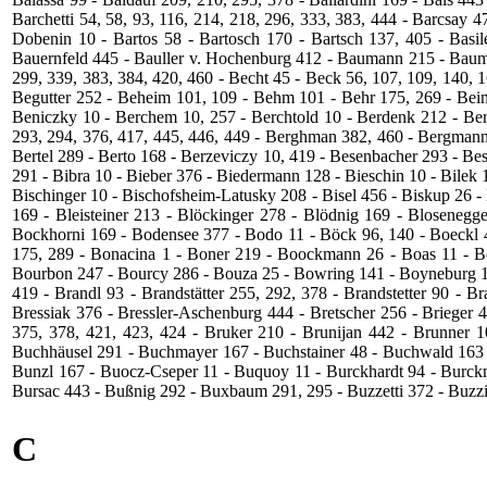
Barchetti 54, 58, 93, 116, 214, 218, 296, 333, 383, 444 ‑ Barcsay 
Dobenin 10 - Bartos 58 ‑ Bartosch 170 ‑ Bartsch 137, 405 ‑ Basil
Bauernfeld 445 ‑ Bauller v. Hochenburg 412 - Baumann 215 ‑ Baumgar
299, 339, 383, 384, 420, 460 ‑ Becht 45 ‑ Beck 56, 107, 109, 140, 
Begutter 252 ‑ Beheim 101, 109 ‑ Behm 101 ‑ Behr 175, 269 ‑ Beimr
Beniczky 10 ‑ Berchem 10, 257 ‑ Berchtold 10 ‑ Berdenk 212 ‑ Berd
293, 294, 376, 417, 445, 446, 449 ‑ Berghman 382, 460 ‑ Bergmann 
Bertel 289 ‑ Berto 168 - Berzeviczy 10, 419 ‑ Besenbacher 293 ‑ Bes
291 ‑ Bibra 10 ‑ Bieber 376 ‑ Biedermann 128 - Bieschin 10 ‑ Bilek 17
Bischinger 10 ‑ Bischofsheim-­Latusky 208 ‑ Bisel 456 ‑ Biskup 26 -
169 - Bleisteiner 213 ‑ Blöckinger 278 ‑ Blödnig 169 ‑ Blosene
Bockhorni 169 ‑ Bodensee 377 ‑ Bodo 11 - Böck 96, 140 ‑ Boeckl 
175, 289 ‑ Bonacina 1 ‑ Boner 219 ‑ Boockmann 26 ‑ Boas 11 - Bor
Bourbon 247 - Bourcy 286 ‑ Bouza 25 ‑ Bowring 141 ‑ Boyneburg 18
419 ‑ Brandl 93 ‑ Brandstätter 255, 292, 378 - Brandstetter 90 ‑ 
Bressiak 376 ‑ Bressler‑Aschenburg 444 ‑ Bretscher 256 ‑ Brieger
375, 378, 421, 423, 424 - Bruker 210 ‑ Brunijan 442 ‑ Brunner
Buchhäusel 291 ‑ Buchmayer 167 ‑ Buchstainer 48 ‑ Buchwald 163 
Bunzl 167 - Buocz‑Cseper 11 ‑ Buquoy 11 ‑ Burckhardt 94 ‑ Burckma
Bursac 443 ‑ Bußnig 292 ‑ Buxbaum 291, 295 ‑ Buzzetti 372 ‑ Buzzi 
C