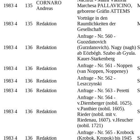
CORNARO
1983
4
135
Marchesa PALLAVICINO,
M
Andreas
geborene Gräfin ATTEMS
Vorträge in den
1983
4
135
Redaktion
Raumlichkeiten der
M
Gesellschaft
Anfrage - Nr. 560 -
Guozdanovich
1983
4
136
Redaktion
(Gurzdanovich). Nagy (nagh)
S
ab Eözbégh. Szabo ab Gyula.
Kauer-Starkenberg
Anfrage - Nr. 561 - Noppen
1983
4
136
Redaktion
S
(van Noppen, Noppeney)
Anfrage - Nr. 562 -
1983
4
136
Redaktion
S
Leszczynski
1983
4
136
Redaktion
Anfrage - Nr. 563 - Peretti
S
Anfrage - Nr. 564 -
v.Diernberger (nobil. 1625).
v.Panthier (nobil. 1605).
1983
4
136
Redaktion
S
Rieder (nobil. mit v.
Riedenau, 1607). v.Heucher
(nobil. 1721)
Anfrage - Nr. 565 - Krobock
1983
4
136
Redaktion
(Krobok, Kropok) bis 1945
S