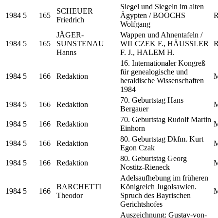
Siegel und Siegeln im alten
SCHEUER
1984
5
165
Ägypten / BOOCHS
R
Friedrich
Wolfgang
JÄGER-
Wappen und Ahnentafeln /
1984
5
165
SUNSTENAU
WILCZEK F., HÄUSSLER
R
Hanns
F. J., HALEM H.
16. Internationaler Kongreß
für genealogische und
1984
5
166
Redaktion
M
heraldische Wissenschaften
1984
70. Geburtstag Hans
1984
5
166
Redaktion
M
Bergauer
70. Geburtstag Rudolf Martin
1984
5
166
Redaktion
M
Einhorn
80. Geburtstag Dkfm. Kurt
1984
5
166
Redaktion
M
Egon Czak
80. Geburtstag Georg
1984
5
166
Redaktion
M
Nostitz-Rieneck
Adelsaufhebung im früheren
BARCHETTI
Königreich Jugolsawien.
1984
5
166
M
Theodor
Spruch des Bayrischen
Gerichtshofes
Auszeichnung: Gustav-von-