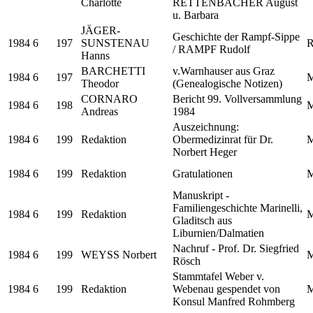
Charlotte
RETTENBACHER August
u. Barbara
JÄGER-
Geschichte der Rampf-Sippe
1984
6
197
SUNSTENAU
R
/ RAMPF Rudolf
Hanns
BARCHETTI
v.Warnhauser aus Graz
1984
6
197
M
Theodor
(Genealogische Notizen)
CORNARO
Bericht 99. Vollversammlung
1984
6
198
M
Andreas
1984
Auszeichnung:
1984
6
199
Redaktion
Obermedizinrat für Dr.
M
Norbert Heger
1984
6
199
Redaktion
Gratulationen
M
Manuskript -
Familiengeschichte Marinelli,
1984
6
199
Redaktion
M
Gladitsch aus
Liburnien/Dalmatien
Nachruf - Prof. Dr. Siegfried
1984
6
199
WEYSS Norbert
M
Rösch
Stammtafel Weber v.
1984
6
199
Redaktion
Webenau gespendet von
M
Konsul Manfred Rohmberg