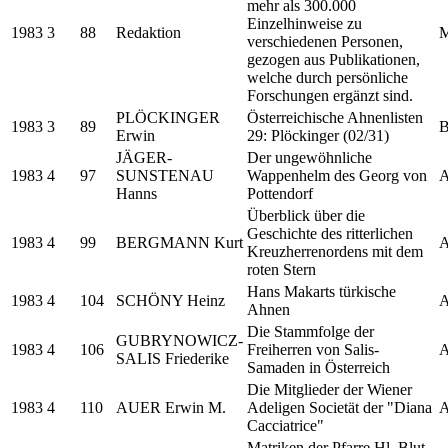
mehr als 300.000
Einzelhinweise zu
1983
3
88
Redaktion
M
verschiedenen Personen,
gezogen aus Publikationen,
welche durch persönliche
Forschungen ergänzt sind.
PLÖCKINGER
Österreichische Ahnenlisten
1983
3
89
B
Erwin
29: Plöckinger (02/31)
JÄGER-
Der ungewöhnliche
1983
4
97
SUNSTENAU
Wappenhelm des Georg von
A
Hanns
Pottendorf
Überblick über die
Geschichte des ritterlichen
1983
4
99
BERGMANN Kurt
A
Kreuzherrenordens mit dem
roten Stern
Hans Makarts türkische
1983
4
104
SCHÖNY Heinz
A
Ahnen
Die Stammfolge der
GUBRYNOWICZ-
1983
4
106
Freiherren von Salis-
A
SALIS Friederike
Samaden in Österreich
Die Mitglieder der Wiener
1983
4
110
AUER Erwin M.
Adeligen Societät der "Diana
A
Cacciatrice"
Matriken der Pfarre Hl. Blut