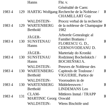
Hanns
Fhr. v.
Généralité de Caen:
1983
4
129
HARTIG Wolfgang
Recherche de la Noblesse /
R
CHAMILLART Guy
WALDSTEIN-
Procez verbal de la recherche
1983
4
129
WARTENBERG
de la noblesse de Champagne
R
Berthold
1982
Arborele Genealogic al
JÄGER-
Familiei Bratianu /
1983
4
130
SUNSTENAU
R
FLORESCU G. D.,
Hanns
CERNOVODEANU D.
JÄGER-
Marteriały do Kroniki
1983
4
130
SUNSTENAU
Rodzinnej Bocheńskich /
R
Hanns
BOCHEŃSKI A.
WALDSTEIN-
Preuves de Noblesse des
1983
4
130
WARTENBERG
Capitouls de Toulouse /
R
Berthold
VIGUERIE, Partice de
WALDSTEIN-
Voorouders in de
1983
4
130
WARTENBERG
Middeleeuwen /
R
Berthold
LINDEMANS Leo
CLAM-
Mittleres Inntal / TRAPP
1983
4
131
R
MARTINIC Georg
Oswald
WALDSTEIN-
Wiens Bischöfe und