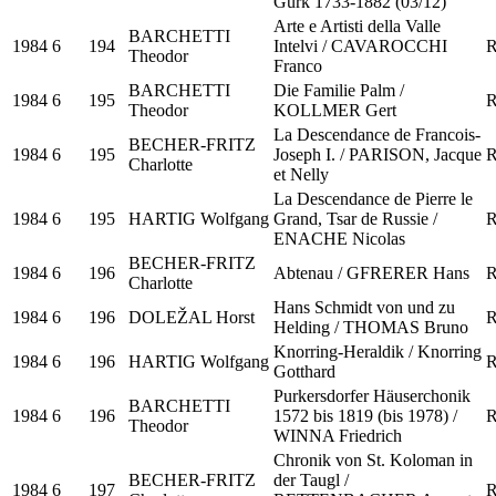
Gurk 1733-1882 (03/12)
Arte e Artisti della Valle
BARCHETTI
1984
6
194
Intelvi / CAVAROCCHI
R
Theodor
Franco
BARCHETTI
Die Familie Palm /
1984
6
195
R
Theodor
KOLLMER Gert
La Descendance de Francois-
BECHER-FRITZ
1984
6
195
Joseph I. / PARISON, Jacque
R
Charlotte
et Nelly
La Descendance de Pierre le
1984
6
195
HARTIG Wolfgang
Grand, Tsar de Russie /
R
ENACHE Nicolas
BECHER-FRITZ
1984
6
196
Abtenau / GFRERER Hans
R
Charlotte
Hans Schmidt von und zu
1984
6
196
DOLEŽAL Horst
R
Helding / THOMAS Bruno
Knorring-Heraldik / Knorring
1984
6
196
HARTIG Wolfgang
R
Gotthard
Purkersdorfer Häuserchonik
BARCHETTI
1984
6
196
1572 bis 1819 (bis 1978) /
R
Theodor
WINNA Friedrich
Chronik von St. Koloman in
BECHER-FRITZ
der Taugl /
1984
6
197
R