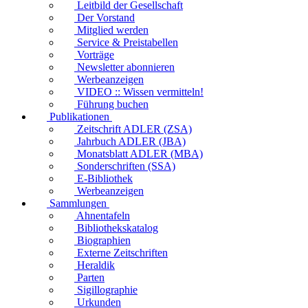
Leitbild der Gesellschaft
Der Vorstand
Mitglied werden
Service & Preistabellen
Vorträge
Newsletter abonnieren
Werbeanzeigen
VIDEO :: Wissen vermitteln!
Führung buchen
Publikationen
Zeitschrift ADLER (ZSA)
Jahrbuch ADLER (JBA)
Monatsblatt ADLER (MBA)
Sonderschriften (SSA)
E-Bibliothek
Werbeanzeigen
Sammlungen
Ahnentafeln
Bibliothekskatalog
Biographien
Externe Zeitschriften
Heraldik
Parten
Sigillographie
Urkunden