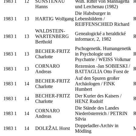
1983
1
12
SUNSTENAU
Wilh. Ritter von Mannagetta
R
Hanns
und Lerchenau (1982)
Die Habsburger in
1983
1
13
HARTIG Wolfgang
Lebensbildern /
R
REIFFENSCHIED Richard
WALDSTEIN-
Genealogické a heraldické
1983
1
13
WARTENBERG
R
informace, 2, 1982
Berthold
Pschogenetik. Humangenetik
BECHER-FRITZ
1983
1
13
in Psychologie und
R
Charlotte
Psychatrie / WEISS Volkmar
CORNARO
Rezension -Jan SOBIESKI /
1983
1
13
R
Andreas
BATTAGLIA Otto Forst de
Auf den Spuren großer
BECHER-FRITZ
1983
1
14
Archäologen / FINK
R
Charlotte
Humbert
BECHER-FRITZ
Der Kurier des Kaisers /
1983
1
14
R
Charlotte
HENZ Rudolf
Die Stände des Landes
CORNARO
1983
1
14
Niederösterreich / PETRIN
R
Andreas
Silvia
Doppeladler-Archiv in
1983
1
14
DOLEŽAL Horst
M
Mödling