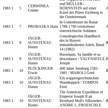
und MÜLLER-
CERWINKA
1983
1
5
HÖRNSTEIN auf einer
A
Günter
Kasel der Pfarre Eichberg in
der Oststeiermark
In Guttenbrunn im Banat
1983
1
7
PROHASKA Hans
1788-1790 verstorbene
A
österreichische Soldaten
Genealogisches Handbuch
JÄGER-
des in Bayern
1983
1
9
SUNSTENAU
R
immatrikulierten Adels, Band
Hanns
14 (1982)
JÄGER-
Hassmann. Sa famille et sa
1983
1
9
SUNSTENAU
descndance / VALYNSEELE
R
Hanns
Joseph
PLÖCKINGER
400 Jahre Janaburg 1581-
1983
1
10
R
Erwin
1981 / MAROLI Gerd
JÄGER-
Ein wappengeschmückter
1983
1
10
SUNSTENAU
Wandteppich / TOMPOS
R
Hanns
Ernö
The American Expedition of
JÄGER-
Emperor Joseph II an
1983
1
10
SUNSTENAU
Bernhard Moll's Silhouettes /
R
Hanns
ANDRE J., FROESCHLE