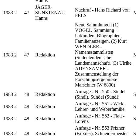
Hanns
JÄGER-
Nachruf - Hans Richard von
1983
2
47
SUNSTENAU
M
FELS
Hanns
Neue Sammlungen (1)
VOGEL-Sammlung -
Urkunden, Biographien,
Familienanzeigen. (2) Kurt
WENDLER -
Namensstammlisten
1983
2
47
Redaktion
M
(Sudentendeutsche
Landsmannschaft). (3) Ulrike
ADENSAMER -
Zusammenstellung der
Forschungsergebnisse
Marschner (W 6800)
Anfrage - Nr. 550 - Sindel
1983
2
48
Redaktion
S
(Sindl), Sündel (Sündl)
Anfrage - Nr. 551 - Wick,
1983
2
48
Redaktion
S
Lehrer- und Weberfamilie
Anfrage - Nr. 552 - Flatt -
1983
2
48
Redaktion
S
Lorenz
Anfrage - Nr. 553 Prixner
1983
2
48
Redaktion
(Brixner), Schneidermeister
S