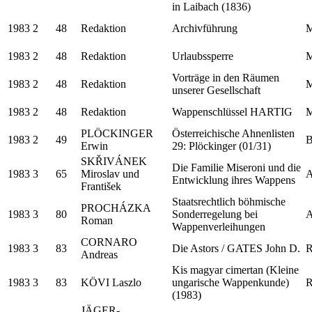
in Laibach (1836)
1983
2
48
Redaktion
Archivführung
M
1983
2
48
Redaktion
Urlaubssperre
M
Vorträge in den Räumen
1983
2
48
Redaktion
M
unserer Gesellschaft
1983
2
48
Redaktion
Wappenschlüssel HARTIG
M
PLÖCKINGER
Österreichische Ahnenlisten
1983
2
49
B
Erwin
29: Plöckinger (01/31)
SKŘIVÁNEK
Die Familie Miseroni und die
1983
3
65
Miroslav und
A
Entwicklung ihres Wappens
František
Staatsrechtlich böhmische
PROCHÁZKA
1983
3
80
Sonderregelung bei
A
Roman
Wappenverleihungen
CORNARO
1983
3
83
Die Astors / GATES John D.
R
Andreas
Kis magyar cimertan (Kleine
1983
3
83
KÖVI Laszlo
ungarische Wappenkunde)
R
(1983)
JÄGER-