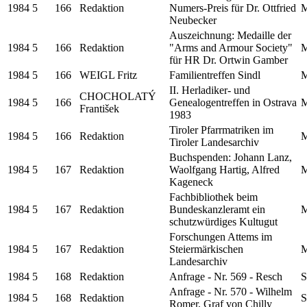
1984
5
166
Redaktion
Numers-Preis für Dr. Ottfried
M
Neubecker
Auszeichnung: Medaille der
1984
5
166
Redaktion
"Arms and Armour Society"
M
für HR Dr. Ortwin Gamber
1984
5
166
WEIGL Fritz
Familientreffen Sindl
M
II. Herladiker- und
CHOCHOLATÝ
1984
5
166
Genealogentreffen in Ostrava
M
František
1983
Tiroler Pfarrmatriken im
1984
5
166
Redaktion
M
Tiroler Landesarchiv
Buchspenden: Johann Lanz,
1984
5
167
Redaktion
Waolfgang Hartig, Alfred
M
Kageneck
Fachbibliothek beim
1984
5
167
Redaktion
Bundeskanzleramt ein
M
schutzwürdiges Kultugut
Forschungen Attems im
1984
5
167
Redaktion
Steiermärkischen
M
Landesarchiv
1984
5
168
Redaktion
Anfrage - Nr. 569 - Resch
S
Anfrage - Nr. 570 - Wilhelm
1984
5
168
Redaktion
S
Romer, Graf von Chilly