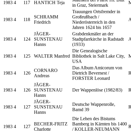
1983
4
117
HANTICH Teja
M
in Graz, Steiermark
Trauungen Ortsfremder in
SCHRAMM
Großrußbach /
1983
4
118
A
Friedrich
Niederösterreich in den
Jahren 1624 bis 1657
JÄGER-
Grabdenkmäler an der
1983
4
124
SUNSTENAU
Stadtpfarrkirche in Radstadt
A
Hanns
(1933)
Die Genealogische
1983
4
125
WALTER Manfred
Bibliothek in Salt Lake City,
M
USA
Das Album Amicorum von
CORNARO
1983
4
126
Dietrich Bevernest /
R
Andreas
FORSTER Leonard
JÄGER-
1983
4
126
SUNSTENAU
Der Wappenlöse (1982/83)
R
Hanns
JÄGER-
Deutsche Wappenrolle,
1983
4
127
SUNSTENAU
R
Bamd 39
Hanns
Die Lehen des Bistums
BECHER-FRITZ
Bamberg in Kärnten bis 1400
1983
4
127
R
Charlotte
/ KOLLER-NEUMANN