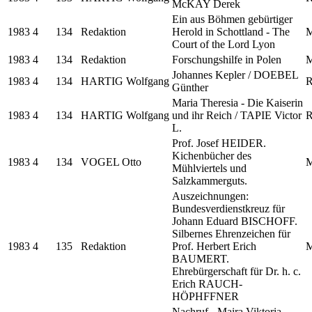
McKAY Derek
Ein aus Böhmen gebürtiger
1983
4
134
Redaktion
Herold in Schottland - The
M
Court of the Lord Lyon
1983
4
134
Redaktion
Forschungshilfe in Polen
M
Johannes Kepler / DOEBEL
1983
4
134
HARTIG Wolfgang
R
Günther
Maria Theresia - Die Kaiserin
1983
4
134
HARTIG Wolfgang
und ihr Reich / TAPIE Victor
R
L.
Prof. Josef HEIDER.
Kichenbücher des
1983
4
134
VOGEL Otto
M
Mühlviertels und
Salzkammerguts.
Auszeichnungen:
Bundesverdienstkreuz für
Johann Eduard BISCHOFF.
Silbernes Ehrenzeichen für
1983
4
135
Redaktion
Prof. Herbert Erich
M
BAUMERT.
Ehrebürgerschaft für Dr. h. c.
Erich RAUCH-
HÖPHFFNER
Nachruf - Maira Viktoria