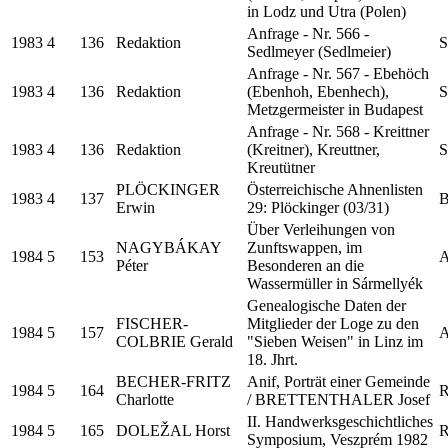
in Lodz und Utra (Polen)
Anfrage - Nr. 566 -
1983
4
136
Redaktion
S
Sedlmeyer (Sedlmeier)
Anfrage - Nr. 567 - Ebehöch
1983
4
136
Redaktion
(Ebenhoh, Ebenhech),
S
Metzgermeister in Budapest
Anfrage - Nr. 568 - Kreittner
1983
4
136
Redaktion
(Kreitner), Kreuttner,
S
Kreutütner
PLÖCKINGER
Österreichische Ahnenlisten
1983
4
137
B
Erwin
29: Plöckinger (03/31)
Über Verleihungen von
NAGYBÁKAY
Zunftswappen, im
1984
5
153
A
Péter
Besonderen an die
Wassermüller in Sármellyék
Genealogische Daten der
FISCHER-
Mitglieder der Loge zu den
1984
5
157
A
COLBRIE Gerald
"Sieben Weisen" in Linz im
18. Jhrt.
BECHER-FRITZ
Anif, Porträt einer Gemeinde
1984
5
164
R
Charlotte
/ BRETTENTHALER Josef
II. Handwerksgeschichtliches
1984
5
165
DOLEŽAL Horst
R
Symposium, Veszprém 1982