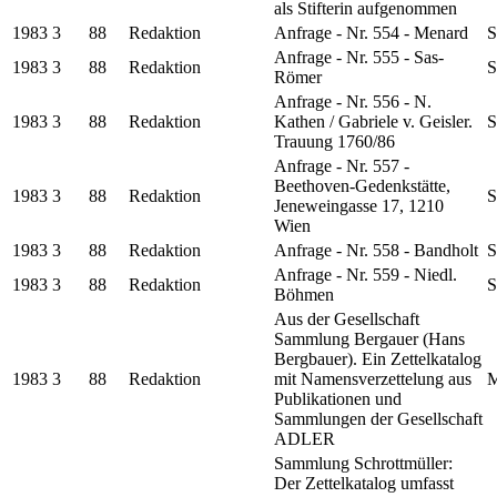
als Stifterin aufgenommen
1983
3
88
Redaktion
Anfrage - Nr. 554 - Menard
S
Anfrage - Nr. 555 - Sas-
1983
3
88
Redaktion
S
Römer
Anfrage - Nr. 556 - N.
1983
3
88
Redaktion
Kathen / Gabriele v. Geisler.
S
Trauung 1760/86
Anfrage - Nr. 557 -
Beethoven-Gedenkstätte,
1983
3
88
Redaktion
S
Jeneweingasse 17, 1210
Wien
1983
3
88
Redaktion
Anfrage - Nr. 558 - Bandholt
S
Anfrage - Nr. 559 - Niedl.
1983
3
88
Redaktion
S
Böhmen
Aus der Gesellschaft
Sammlung Bergauer (Hans
Bergbauer). Ein Zettelkatalog
1983
3
88
Redaktion
mit Namensverzettelung aus
M
Publikationen und
Sammlungen der Gesellschaft
ADLER
Sammlung Schrottmüller:
Der Zettelkatalog umfasst