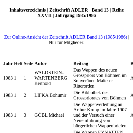
Inhaltsverzeichnis | Zeitschrift ADLER | Band 13 | Reihe
XXVII | Jahrgang 1985/1986
Zur Online-Ansicht der Zeitschrift ADLER Band 13 (1985/1986)
|
Nur für Mitglieder!
Jahr
Heft
Seite
Autor
Beitrag
K
Das Wappen des neuen
WALDSTEIN-
Grosspriors von Böhmen im
1983
1
1
WARTENBERG
A
Souveränen Malteser
Berthold
Ritterorden
Die Bibliothek des
1983
1
2
LIFKA Bohumir
A
Grosspriorates von Böhmen
Die Wappenverleihung an
Arthur Krupp im Jahre 1907
1983
1
3
GÖBL Michael
und der Versuch einer
A
Neueinführung von
bürgerlichen Wappenbriefen
Die Wappen EYNATTEN