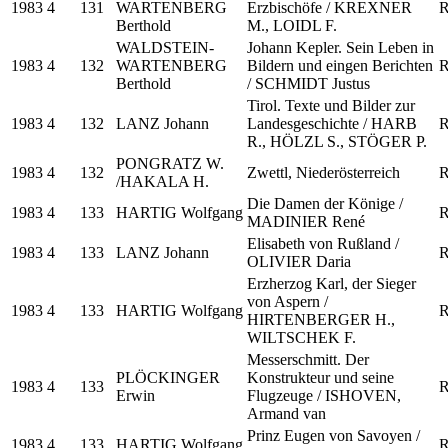
1983
4
131
WARTENBERG
Erzbischöfe / KREXNER
R
Berthold
M., LOIDL F.
WALDSTEIN-
Johann Kepler. Sein Leben in
1983
4
132
WARTENBERG
Bildern und eingen Berichten
R
Berthold
/ SCHMIDT Justus
Tirol. Texte und Bilder zur
1983
4
132
LANZ Johann
Landesgeschichte / HARB
R
R., HÖLZL S., STÖGER P.
PONGRATZ W.
1983
4
132
Zwettl, Niederösterreich
R
/HAKALA H.
Die Damen der Könige /
1983
4
133
HARTIG Wolfgang
R
MADINIER René
Elisabeth von Rußland /
1983
4
133
LANZ Johann
R
OLIVIER Daria
Erzherzog Karl, der Sieger
von Aspern /
1983
4
133
HARTIG Wolfgang
R
HIRTENBERGER H.,
WILTSCHEK F.
Messerschmitt. Der
PLÖCKINGER
Konstrukteur und seine
1983
4
133
R
Erwin
Flugzeuge / ISHOVEN,
Armand van
Prinz Eugen von Savoyen /
1983
4
133
HARTIG Wolfgang
R