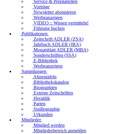
Service & Preistabellen
Vorträge
Newsletter abonnieren
Werbeanzeigen
VIDEO :: Wissen vermitteln!
Führung buchen
Publikationen
Zeitschrift ADLER (ZSA)
Jahrbuch ADLER (JBA)
Monatsblatt ADLER (MBA)
Sonderschriften (SSA)
E-Bibliothek
Werbeanzeigen
Sammlungen
Ahnentafeln
Bibliothekskatalog
Biographien
Externe Zeitschriften
Heraldik
Parten
Sigillographie
Urkunden
Mitglieder
Mitglied werden
Mitgliederbereich anmelden