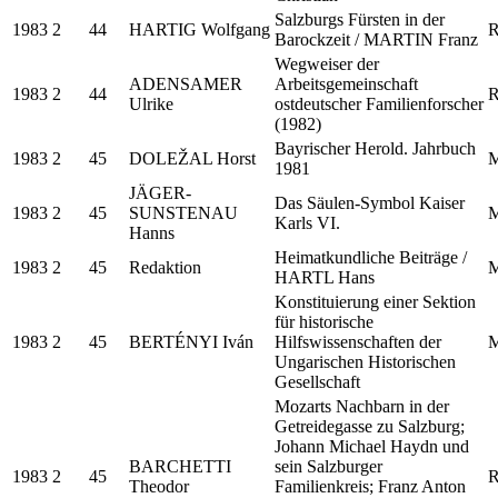
Salzburgs Fürsten in der
1983
2
44
HARTIG Wolfgang
R
Barockzeit / MARTIN Franz
Wegweiser der
ADENSAMER
Arbeitsgemeinschaft
1983
2
44
R
Ulrike
ostdeutscher Familienforscher
(1982)
Bayrischer Herold. Jahrbuch
1983
2
45
DOLEŽAL Horst
M
1981
JÄGER-
Das Säulen-Symbol Kaiser
1983
2
45
SUNSTENAU
M
Karls VI.
Hanns
Heimatkundliche Beiträge /
1983
2
45
Redaktion
M
HARTL Hans
Konstituierung einer Sektion
für historische
1983
2
45
BERTÉNYI Iván
Hilfswissenschaften der
M
Ungarischen Historischen
Gesellschaft
Mozarts Nachbarn in der
Getreidegasse zu Salzburg;
Johann Michael Haydn und
BARCHETTI
sein Salzburger
1983
2
45
R
Theodor
Familienkreis; Franz Anton