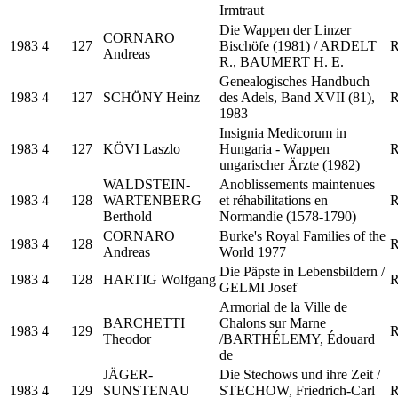
Irmtraut
Die Wappen der Linzer
CORNARO
1983
4
127
Bischöfe (1981) / ARDELT
R
Andreas
R., BAUMERT H. E.
Genealogisches Handbuch
1983
4
127
SCHÖNY Heinz
des Adels, Band XVII (81),
R
1983
Insignia Medicorum in
1983
4
127
KÖVI Laszlo
Hungaria - Wappen
R
ungarischer Ärzte (1982)
WALDSTEIN-
Anoblissements maintenues
1983
4
128
WARTENBERG
et réhabilitations en
R
Berthold
Normandie (1578-1790)
CORNARO
Burke's Royal Families of the
1983
4
128
R
Andreas
World 1977
Die Päpste in Lebensbildern /
1983
4
128
HARTIG Wolfgang
R
GELMI Josef
Armorial de la Ville de
BARCHETTI
Chalons sur Marne
1983
4
129
R
Theodor
/BARTHÉLEMY, Édouard
de
JÄGER-
Die Stechows und ihre Zeit /
1983
4
129
SUNSTENAU
STECHOW, Friedrich-Carl
R