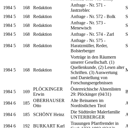
Anfrage - Nr. 571 -
1984
5
168
Redaktion
S
Jastrzeblec
1984
5
168
Redaktion
Anfrage - Nr. 572 - Bolk
S
Anfrage - Nr. 573 -
1984
5
168
Redaktion
S
Menewisch
1984
5
168
Redaktion
Anfrage - Nr. 574 - Zarl
S
Anfrage - Nr. 575 -
1984
5
168
Redaktion
Haratzmüller, Reder,
S
Bolsterberger
Vorträge in den Räumern
unserer Gesellschaft. (1)
Quellenkunde, (2) Lesen alter
1984
5
168
Redaktion
M
Schriften. (3) Auswertung
und Darstellung von
Forschungsergebnissen
PLÖCKINGER
Österreichische Ahnenlisten
1984
5
169
B
Erwin
29: Plöckinger (04/31)
OBERHAUSER
Alte Beinamen im
1984
6
185
A
Otto
Nordöstlichen Tirol
Die Südtiroler Malerfamilie
1984
6
185
SCHÖNY Heinz
A
UNTERBERGER
Trauungen Pfarrfremder in
1984
6
192
BURKART Karl
A