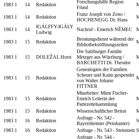
Forschungshilfe Region
1983
1
14
Redaktion
M
Friaul
Franz Joseph von Zeno /
1983
1
14
Redaktion
M
HOCHENEGG Dr. Hans
IGÁLFFY-IGÁLY
1983
1
14
Nachruf - Emerich NĚMEC
M
Ludwig
Beratungsdienst während der
1983
1
15
Redaktion
M
Bibliotheksöffnungszeiten
Die Salzburger Familie
1983
1
15
DOLEŽAL Horst
Metzger aus Würzburg /
M
BARCHETTI Dr. Theodor
Genealogien der Familien
Scheuer und Kaim gespendet
1983
1
15
Redaktion
M
von Walter Johann
FITTNER
Mitarbeiter: Mimi Fischer-
1983
1
15
Redaktion
Emrich Leiterin der
M
Partezettelsammlung
1983
1
15
Redaktion
Wissenschaftlicher Beirat
M
Anfrage - Nr. 542 -
1983
1
16
Redaktion
S
Bayernheimer (Peinhamer)
1983
1
16
Redaktion
Anfrage - Nr. 543 - Steinmetz
S
Anfrage - Nr. 544 -