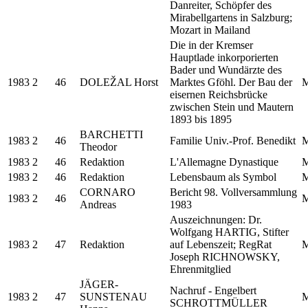
Danreiter, Schöpfer des
Mirabellgartens in Salzburg;
Mozart in Mailand
Die in der Kremser
Hauptlade inkorporierten
Bader und Wundärzte des
1983
2
46
DOLEŽAL Horst
Marktes Gföhl. Der Bau der
M
eisernen Reichsbrücke
zwischen Stein und Mautern
1893 bis 1895
BARCHETTI
1983
2
46
Familie Univ.-Prof. Benedikt
M
Theodor
1983
2
46
Redaktion
L'Allemagne Dynastique
M
1983
2
46
Redaktion
Lebensbaum als Symbol
M
CORNARO
Bericht 98. Vollversammlung
1983
2
46
M
Andreas
1983
Auszeichnungen: Dr.
Wolfgang HARTIG, Stifter
1983
2
47
Redaktion
auf Lebenszeit; RegRat
M
Joseph RICHNOWSKY,
Ehrenmitglied
JÄGER-
Nachruf - Engelbert
1983
2
47
SUNSTENAU
M
SCHROTTMÜLLER