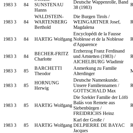
Deutsche Wappenrolle, Band
1983
3
84
SUNSTENAU
R
38 (1983)
Hanns
WALDSTEIN-
Die Burgen Tirols /
1983
3
84
WARTENBERG
WEINGARTNER Josef,
R
Berthold
Magdalena
Encyclopédi de la Fausse
1983
3
84
HARTIG Wolfgang
Noblesse et de la Noblesse
R
d'Apparence
Erzherzog Franz Ferdinand
BECHER-FRITZ
1983
3
84
und Artstetten (1983) /
R
Charlotte
AICHELBURG Wladimir
BARCHETTI
Anmerkung zu Familie
1983
3
85
M
Theodor
Alterdinger
Deutsche Namenkunde.
HORNUNG
1983
3
85
Unsere Familiennamen /
R
Herwig
GOTTSCHALD Max
Die Szekler Familie der Löfö
Balás von Remete aus
1983
3
85
HARTIG Wolfgang
R
Siebenbürgen /
FREIDRICHS Heinz
Karl der Große /
1983
3
85
HARTIG Wolfgang
DELPIERRE DE BAYAC
R
Jacques