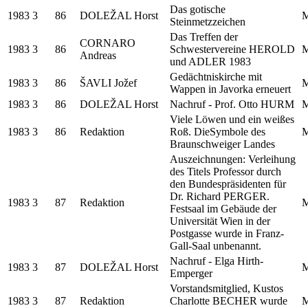
Das gotische
1983
3
86
DOLEŽAL Horst
M
Steinmetzzeichen
Das Treffen der
CORNARO
1983
3
86
Schwestervereine HEROLD
M
Andreas
und ADLER 1983
Gedächtniskirche mit
1983
3
86
ŠAVLI Jožef
M
Wappen in Javorka erneuert
1983
3
86
DOLEŽAL Horst
Nachruf - Prof. Otto HURM
M
Viele Löwen und ein weißes
1983
3
86
Redaktion
Roß. DieSymbole des
M
Braunschweiger Landes
Auszeichnungen: Verleihung
des Titels Professor durch
den Bundespräsidenten für
Dr. Richard PERGER.
1983
3
87
Redaktion
M
Festsaal im Gebäude der
Universität Wien in der
Postgasse wurde in Franz-
Gall-Saal unbenannt.
Nachruf - Elga Hirth-
1983
3
87
DOLEŽAL Horst
M
Emperger
Vorstandsmitglied, Kustos
1983
3
87
Redaktion
Charlotte BECHER wurde
M