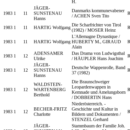
H.
JÄGER-
Danmarks kommunevabener
1983
1
11
SUNSTENAU
R
/ ACHEN Sven Tito
Hanns
Die Scharfrichter von Tirol
1983
1
11
HARTIG Wolfgang
R
(1982) / MOSER Heinz
L'Allemagne Dynastique /
1983
1
11
HARTIG Wolfgang
HUBERTY M., GIRAUD
R
Alain
ADENSAMER
Das Drama von Ludwigsthal
1983
1
12
R
Ulrike
/ HÄUPLER Hans Joachim
JÄGER-
Deutsche Wappenrolle, Band
1983
1
12
SUNSTENAU
R
37 (1982)
Hanns
Die Braunschweiger
WALDSTEIN-
Leopardenwappen in
1983
1
12
WARTENBERG
R
Kemnade und Amelungsborn
Berthold
/ DOBBERTIN Hans
Niederösterreich. -
BECHER-FRITZ
Geschichte und Kultur in
1983
1
12
R
Charlotte
Bildern und Dokumenten /
STENZEL Gerhard
JÄGER-
Stammbaum der Familie Joh.