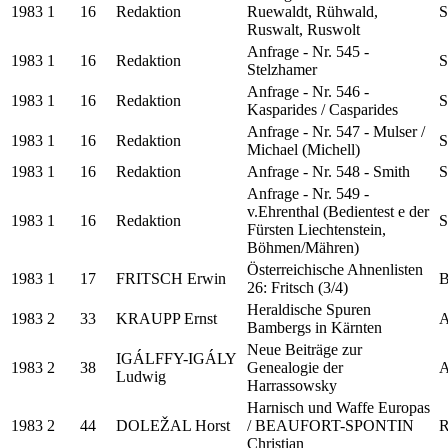
1983
1
16
Redaktion
Ruewaldt, Rühwald,
S
Ruswalt, Ruswolt
Anfrage - Nr. 545 -
1983
1
16
Redaktion
S
Stelzhamer
Anfrage - Nr. 546 -
1983
1
16
Redaktion
S
Kasparides / Casparides
Anfrage - Nr. 547 - Mulser /
1983
1
16
Redaktion
S
Michael (Michell)
1983
1
16
Redaktion
Anfrage - Nr. 548 - Smith
S
Anfrage - Nr. 549 -
v.Ehrenthal (Bedientest e der
1983
1
16
Redaktion
S
Fürsten Liechtenstein,
Böhmen/Mähren)
Österreichische Ahnenlisten
1983
1
17
FRITSCH Erwin
B
26: Fritsch (3/4)
Heraldische Spuren
1983
2
33
KRAUPP Ernst
A
Bambergs in Kärnten
Neue Beiträge zur
IGÁLFFY-IGÁLY
1983
2
38
Genealogie der
A
Ludwig
Harrassowsky
Harnisch und Waffe Europas
1983
2
44
DOLEŽAL Horst
/ BEAUFORT-SPONTIN
R
Christian