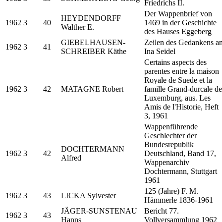
Friedrichs II.
Der Wappenbrief von
HEYDENDORFF
1962
3
40
1469 in der Geschichte
Walther E.
des Hauses Eggeberg
GIEBELHAUSEN-
Zeilen des Gedankens a
1962
3
41
SCHREIBER Käthe
Ina Seidel
Certains aspects des
parentes entre la maison
Royale de Suede et la
1962
3
42
MATAGNE Robert
famille Grand-durcale de
Luxemburg, aus. Les
Amis de l'Historie, Heft
3, 1961
Wappenführende
Geschlechter der
Bundesrepublik
DOCHTERMANN
1962
3
42
Deutschland, Band 17,
Alfred
Wappenarchiv
Dochtermann, Stuttgart
1961
125 (Jahre) F. M.
1962
3
43
LICKA Sylvester
Hämmerle 1836-1961
JÄGER-SUNSTENAU
Bericht 77.
1962
3
43
Hanns
Vollversammlung 1962