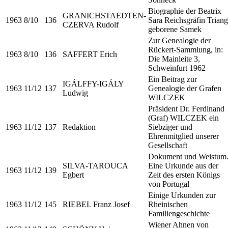
Biographie der Beatrix
GRANICHSTAEDTEN-
1963
8/10
136
Sara Reichsgräfin Triang
CZERVA Rudolf
geborene Samek
Zur Genealogie der
Rückert-Sammlung, in:
1963
8/10
136
SAFFERT Erich
Die Mainleite 3,
Schweinfurt 1962
Ein Beitrag zur
IGÁLFFY-IGÁLY
1963
11/12
137
Genealogie der Grafen
Ludwig
WILCZEK
Präsident Dr. Ferdinand
(Graf) WILCZEK ein
1963
11/12
137
Redaktion
Siebziger und
Ehrenmitglied unserer
Gesellschaft
Dokument und Weistum
SILVA-TAROUCA
Eine Urkunde aus der
1963
11/12
139
Egbert
Zeit des ersten Königs
von Portugal
Einige Urkunden zur
1963
11/12
145
RIEBEL Franz Josef
Rheinischen
Familiengeschichte
Wiener Ahnen von