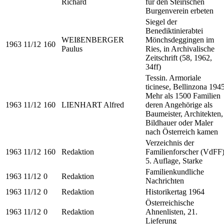
Richard
für den Steirischen
Burgenverein erbeten
Siegel der
Benediktinierabtei
WEIßENBERGER
Mönchsdeggingen im
1963
11/12
160
Paulus
Ries, in Archivalische
Zeitschrift (58, 1962,
34ff)
Tessin. Armoriale
ticinese, Bellinzona 1945
Mehr als 1500 Familien
1963
11/12
160
LIENHART Alfred
deren Angehörige als
Baumeister, Architekten,
Bildhauer oder Maler
nach Österreich kamen
Verzeichnis der
1963
11/12
160
Redaktion
Familienforscher (VdFF)
5. Auflage, Starke
Familienkundliche
1963
11/12
0
Redaktion
Nachrichten
1963
11/12
0
Redaktion
Historikertag 1964
Österreichische
1963
11/12
0
Redaktion
Ahnenlisten, 21.
Lieferung