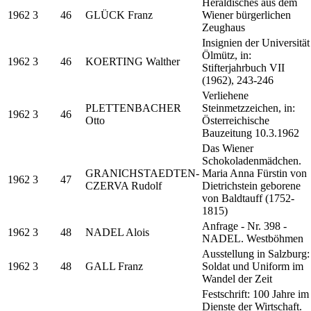
Heraldisches aus dem
1962
3
46
GLÜCK Franz
Wiener bürgerlichen
Zeughaus
Insignien der Universität
Ölmütz, in:
1962
3
46
KOERTING Walther
Stifterjahrbuch VII
(1962), 243-246
Verliehene
PLETTENBACHER
Steinmetzzeichen, in:
1962
3
46
Otto
Österreichische
Bauzeitung 10.3.1962
Das Wiener
Schokoladenmädchen.
GRANICHSTAEDTEN-
Maria Anna Fürstin von
1962
3
47
CZERVA Rudolf
Dietrichstein geborene
von Baldtauff (1752-
1815)
Anfrage - Nr. 398 -
1962
3
48
NADEL Alois
NADEL. Westböhmen
Ausstellung in Salzburg:
1962
3
48
GALL Franz
Soldat und Uniform im
Wandel der Zeit
Festschrift: 100 Jahre im
Dienste der Wirtschaft.