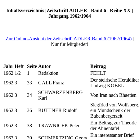
Inhaltsverzeichnis |Zeitschrift ADLER | Band 6 | Reihe XX |
Jahrgang 1962/1964
Zur Online-Ansicht der Zeitschrift ADLER Band 6 (1962/1964)
|
Nur für Mitglieder!
Jahr
Heft
Seite
Autor
Beitrag
1962
1/2
1
Redaktion
FEHLT
Der steirische Heraldiker
1962
3
33
GALL Franz
Ludwig KOBEL
SCHWARZENBERG
1962
3
34
Von Iran nach Rhaetien
Karl
Siegfried von Wolfsberg
1962
3
36
BÜTTNER Rudolf
ein Mundschenk der
Babenbergerzeit
Ein Beitrag zur Theorie
1962
3
38
TRAWNICEK Peter
der Ahnentafel
Ein interessanter Brief
1962
3
39
SCHMERTZING Georg