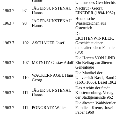
Hanns
Ulitmus des Geschlechts
JÄGER-SUNSTENAU
Nachruf - Georg
1963
7
97
Hanns
EINEDER (1894-1962)
Heraldische
JÄGER-SUNSTENAU
1963
7
98
Wasserzeichen aus
Hanns
Österreich
Die
LICHTENWINKLER,
1963
7
102
ASCHAUER Josef
Geschichte einer
mittelalterlichen Familie
(3/3)
Die Herren VON LIND
1963
7
107
METNITZ Gustav Adolf
Ein Beitrag zur älteren
Genealogie
Die Matrikel der
WACKERNAGEL Hans
1963
7
110
Universität Basel, Band 
Georg
(1601-1666), Basel 196
Das Archiv der Stadt
JÄGER-SUNSTENAU
1963
7
111
Klosterneuburg. Verlag
Hanns
der Stadtgemeinde 962
Die ältesten Waldviertler
1963
7
111
PONGRATZ Walter
Familien. Krems, Josef
Faber 1960