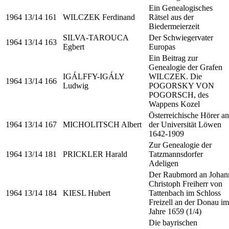
Ein Genealogisches
1964
13/14
161
WILCZEK Ferdinand
Rätsel aus der
Biedermeierzeit
SILVA-TAROUCA
Der Schwiegervater
1964
13/14
163
Egbert
Europas
Ein Beitrag zur
Genealogie der Grafen
IGÁLFFY-IGÁLY
WILCZEK. Die
1964
13/14
166
Ludwig
POGORSKY VON
POGORSCH, des
Wappens Kozel
Österreichische Hörer an
1964
13/14
167
MICHOLITSCH Albert
der Universität Löwen
1642-1909
Zur Genealogie der
1964
13/14
181
PRICKLER Harald
Tatzmannsdorfer
Adeligen
Der Raubmord an Johan
Christoph Freiherr von
1964
13/14
184
KIESL Hubert
Tattenbach im Schloss
Freizell an der Donau im
Jahre 1659 (1/4)
Die bayrischen