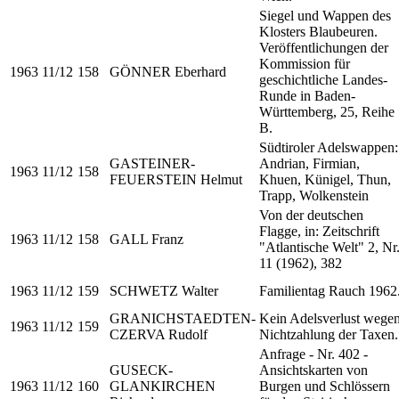
Siegel und Wappen des
Klosters Blaubeuren.
Veröffentlichungen der
Kommission für
1963
11/12
158
GÖNNER Eberhard
geschichtliche Landes-
Runde in Baden-
Württemberg, 25, Reihe
B.
Südtiroler Adelswappen:
GASTEINER-
Andrian, Firmian,
1963
11/12
158
FEUERSTEIN Helmut
Khuen, Künigel, Thun,
Trapp, Wolkenstein
Von der deutschen
Flagge, in: Zeitschrift
1963
11/12
158
GALL Franz
"Atlantische Welt" 2, Nr
11 (1962), 382
1963
11/12
159
SCHWETZ Walter
Familientag Rauch 1962
GRANICHSTAEDTEN-
Kein Adelsverlust wege
1963
11/12
159
CZERVA Rudolf
Nichtzahlung der Taxen.
Anfrage - Nr. 402 -
GUSECK-
Ansichtskarten von
1963
11/12
160
GLANKIRCHEN
Burgen und Schlössern