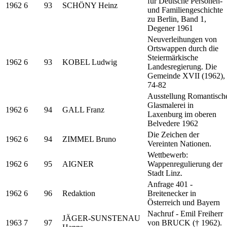
für Deutsche Personen-
1962
6
93
SCHÖNY Heinz
und Familiengeschichte
zu Berlin, Band 1,
Degener 1961
Neuverleihungen von
Ortswappen durch die
Steiermärkische
1962
6
93
KOBEL Ludwig
Landesregierung. Die
Gemeinde XVII (1962),
74-82
Ausstellung Romantisch
Glasmalerei in
1962
6
94
GALL Franz
Laxenburg im oberen
Belvedere 1962
Die Zeichen der
1962
6
94
ZIMMEL Bruno
Vereinten Nationen.
Wettbewerb:
1962
6
95
AIGNER
Wappenregulierung der
Stadt Linz.
Anfrage 401 -
1962
6
96
Redaktion
Breitenecker in
Österreich und Bayern
Nachruf - Emil Freiherr
JÄGER-SUNSTENAU
1963
7
97
von BRUCK († 1962).