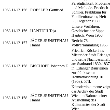
Persönlichkeit. Probleme
und Methode. Friedrich
1963
11/12
156
ROESLER Gottfried
Schiller. Praktikum für
Familienforscher, Heft
33, Degener 1960
Unsere Vorfahren.
1963
11/12
156
HANTICH Teja
Geschichte der Sippe
Hantich. Wien 1953
JÄGER-SUNSTENAU
Bericht 78.
1963
11/12
157
Hanns
Vollversammlung 1963
Friedrich Rückert als
Mieter der Stadt Erlange
und seine Nachbarschaft
am Stadtrand 1830-1837
1963
11/12
158
BISCHOFF Johannes E.
in: Erlanger Bausteinen
zur fränkischen
Heimatforschung 10
(1963), 57ff.
Künstlerdokumente zeig
das Archiv der Stadt
JÄGER-SUNSTENAU
Wien im Rahmen einer
1963
11/12
158
Hanns
Ausstellung des
Kulturamtes der Stadt
Wien.