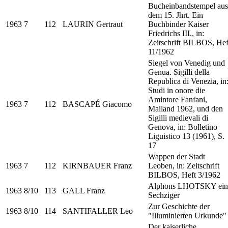
Bucheinbandstempel aus
dem 15. Jhrt. Ein
1963
7
112
LAURIN Gertraut
Buchbinder Kaiser
Friedrichs III., in:
Zeitschrift BILBOS, Hef
11/1962
Siegel von Venedig und
Genua. Sigilli della
Republica di Venezia, in
Studi in onore die
Amintore Fanfani,
1963
7
112
BASCAPÉ Giacomo
Mailand 1962, und den
Sigilli medievali di
Genova, in: Bolletino
Liguistico 13 (1961), S.
17
Wappen der Stadt
1963
7
112
KIRNBAUER Franz
Leoben, in: Zeitschrift
BILBOS, Heft 3/1962
Alphons LHOTSKY ein
1963
8/10
113
GALL Franz
Sechziger
Zur Geschichte der
1963
8/10
114
SANTIFALLER Leo
"Illuminierten Urkunde"
Der kaiserliche