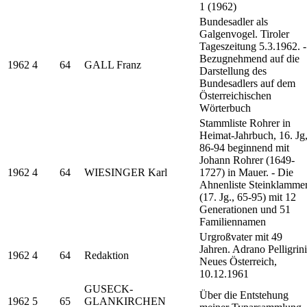
1 (1962)
Bundesadler als
Galgenvogel. Tiroler
Tageszeitung 5.3.1962. -
Bezugnehmend auf die
1962
4
64
GALL Franz
Darstellung des
Bundesadlers auf dem
Österreichischen
Wörterbuch
Stammliste Rohrer in
Heimat-Jahrbuch, 16. Jg
86-94 beginnend mit
Johann Rohrer (1649-
1962
4
64
WIESINGER Karl
1727) in Mauer. - Die
Ahnenliste Steinklamme
(17. Jg., 65-95) mit 12
Generationen und 51
Familiennamen
Urgroßvater mit 49
Jahren. Adrano Pelligrini
1962
4
64
Redaktion
Neues Österreich,
10.12.1961
GUSECK-
Über die Entstehung
1962
5
65
GLANKIRCHEN