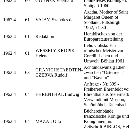
1962
4
60
GÖNNER Eberhard
Landkreises Böblingen,
Stuttgart 1960
Agatha, Mother of Saint
Margaret Queen of
1962
4
61
VAJAY, Szabolcs de
Scotland, Pittsburgh
1962, 71-80
Heraldisches von der
1962
4
61
Redaktion
Europaratausstelluing
Lelio Colista. Ein
WESSELY-KROPIK
römischer Meister vor
1962
4
61
Helene
Corelli. Leben und
Umwelt. Böhlau 1961
Achtundzwanzig Ehen
GRANICHSTAEDTEN-
1962
4
63
zwischen "Österreich"
CZERVA Rudolf
und "Bayern"
Anfrage - Nr. 399 -
Freiherren Ehrenfeldt vo
1962
4
64
EHRENTHAL Ludwig
Ehrenthal aus Steiermark
Verwandt mit Moscon,
Schönbühel, Tattenbach
Büchereinbände
französische Könige und
1962
4
64
MAZAL Otto
Königinnen, in:
Zeitschrift BIBLOS, Hef