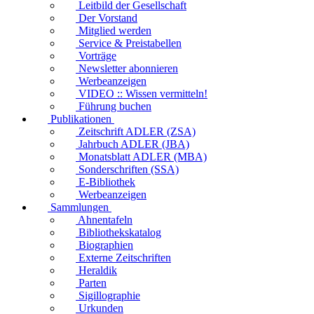
Leitbild der Gesellschaft
Der Vorstand
Mitglied werden
Service & Preistabellen
Vorträge
Newsletter abonnieren
Werbeanzeigen
VIDEO :: Wissen vermitteln!
Führung buchen
Publikationen
Zeitschrift ADLER (ZSA)
Jahrbuch ADLER (JBA)
Monatsblatt ADLER (MBA)
Sonderschriften (SSA)
E-Bibliothek
Werbeanzeigen
Sammlungen
Ahnentafeln
Bibliothekskatalog
Biographien
Externe Zeitschriften
Heraldik
Parten
Sigillographie
Urkunden