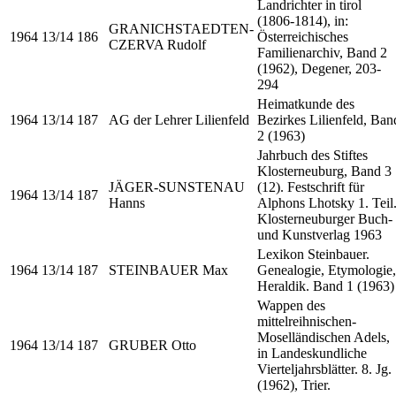
Landrichter in tirol
(1806-1814), in:
GRANICHSTAEDTEN-
1964
13/14
186
Österreichisches
CZERVA Rudolf
Familienarchiv, Band 2
(1962), Degener, 203-
294
Heimatkunde des
1964
13/14
187
AG der Lehrer Lilienfeld
Bezirkes Lilienfeld, Ban
2 (1963)
Jahrbuch des Stiftes
Klosterneuburg, Band 3
JÄGER-SUNSTENAU
(12). Festschrift für
1964
13/14
187
Hanns
Alphons Lhotsky 1. Teil
Klosterneuburger Buch-
und Kunstverlag 1963
Lexikon Steinbauer.
1964
13/14
187
STEINBAUER Max
Genealogie, Etymologie,
Heraldik. Band 1 (1963)
Wappen des
mittelreihnischen-
Moselländischen Adels,
1964
13/14
187
GRUBER Otto
in Landeskundliche
Vierteljahrsblätter. 8. Jg.
(1962), Trier.