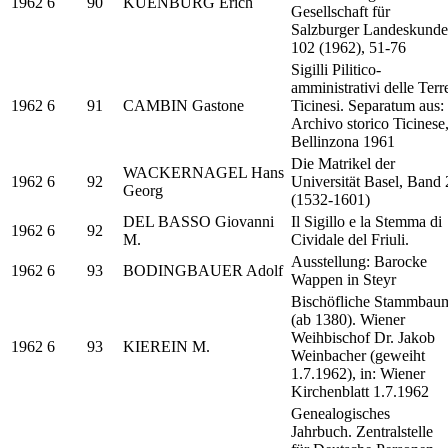
1962
6
90
KUENBURG Erich
Gesellschaft für
Salzburger Landeskunde
102 (1962), 51-76
Sigilli Pilitico-
amministrativi delle Terr
1962
6
91
CAMBIN Gastone
Ticinesi. Separatum aus:
Archivo storico Ticinese
Bellinzona 1961
Die Matrikel der
WACKERNAGEL Hans
1962
6
92
Universität Basel, Band 
Georg
(1532-1601)
DEL BASSO Giovanni
Il Sigillo e la Stemma di
1962
6
92
M.
Cividale del Friuli.
Ausstellung: Barocke
1962
6
93
BODINGBAUER Adolf
Wappen in Steyr
Bischöfliche Stammbau
(ab 1380). Wiener
Weihbischof Dr. Jakob
1962
6
93
KIEREIN M.
Weinbacher (geweiht
1.7.1962), in: Wiener
Kirchenblatt 1.7.1962
Genealogisches
Jahrbuch. Zentralstelle