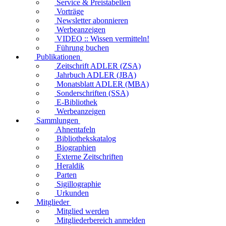
Service & Preistabellen
Vorträge
Newsletter abonnieren
Werbeanzeigen
VIDEO :: Wissen vermitteln!
Führung buchen
Publikationen
Zeitschrift ADLER (ZSA)
Jahrbuch ADLER (JBA)
Monatsblatt ADLER (MBA)
Sonderschriften (SSA)
E-Bibliothek
Werbeanzeigen
Sammlungen
Ahnentafeln
Bibliothekskatalog
Biographien
Externe Zeitschriften
Heraldik
Parten
Sigillographie
Urkunden
Mitglieder
Mitglied werden
Mitgliederbereich anmelden