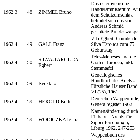
Das österreichische
Handelsministerium. Au
1962
3
48
ZIMMEL Bruno
dem Schutzumschlag
befindet sich das von
Andreas Schmid
gestaltete Bundeswappe
Vita Egberti Comitis de
1962
4
49
GALL Franz
Silva-Tarouca zum 75.
Geburtstag
Teles-Meneses und die
SILVA-TAROUCA
1962
4
50
Grafen Tarouca; inkl.
Egbert
Stammtafel
Genealogisches
Handbuch des Adels -
1962
4
59
Redaktion
Fürstliche Häuser Band
VI (25), 1961
Deutschen Wappenrolle,
1962
4
59
HEROLD Berlin
Generalregister 1962
Namensänderung durch
Einheirat. Archiv für
1962
4
59
WODICZKA Ignaz
Sippenforschung 5,
Liburg 1962, 247-253
Wappenbuch des