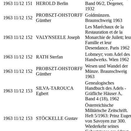
1963
11/12
151
HEROLD Berlin
Band 06/2, Degener,
1932
PROBSZT-OHSTORFF
Goldmünzen.
1963
11/12
152
Günther
Braunschweig 1963
Les Maréchaux de la
Restauration et de la
1963
11/12
152
VALYNSEELE Joseph
Monarchie de Juilett; leu
Famille et leur
Desendance. Paris 1962
Lobmeyr; vom Adel des
1963
11/12
152
RATH Sterfan
Handwerks. Wien 1962
Wesen und Wandel der
PROBSZT-OHSTORFF
1963
11/12
152
Münze. Braunschweig
Günther
1963
Genealogisches
SILVA-TAROUCA
Handbuch des Adels -
1963
11/12
153
Egbert
Gräfliche Häuser A,
Band 4 (18), 1962
Österreichische
Militärische Zeitschrift.
Heft 5/1963: Prinz Euge
1963
11/12
153
STÖCKELLE Gustav
von Savoyen zur 300.
Wiederkehr seines