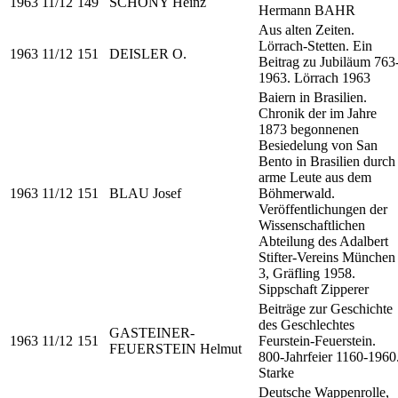
1963
11/12
149
SCHÖNY Heinz
Hermann BAHR
Aus alten Zeiten.
Lörrach-Stetten. Ein
1963
11/12
151
DEISLER O.
Beitrag zu Jubiläum 763
1963. Lörrach 1963
Baiern in Brasilien.
Chronik der im Jahre
1873 begonnenen
Besiedelung von San
Bento in Brasilien durch
arme Leute aus dem
1963
11/12
151
BLAU Josef
Böhmerwald.
Veröffentlichungen der
Wissenschaftlichen
Abteilung des Adalbert
Stifter-Vereins München
3, Gräfling 1958.
Sippschaft Zipperer
Beiträge zur Geschichte
des Geschlechtes
GASTEINER-
1963
11/12
151
Feurstein-Feuerstein.
FEUERSTEIN Helmut
800-Jahrfeier 1160-1960
Starke
Deutsche Wappenrolle,