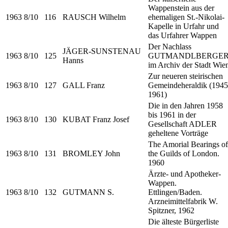
Wappenstein aus der
1963
8/10
116
RAUSCH Wilhelm
ehemaligen St.-Nikolai-
Kapelle in Urfahr und
das Urfahrer Wappen
Der Nachlass
JÄGER-SUNSTENAU
1963
8/10
125
GUTMANDLBERGE
Hanns
im Archiv der Stadt Wie
Zur neueren steirischen
1963
8/10
127
GALL Franz
Gemeindeheraldik (1945
1961)
Die in den Jahren 1958
bis 1961 in der
1963
8/10
130
KUBAT Franz Josef
Gesellschaft ADLER
geheltene Vorträge
The Amorial Bearings of
1963
8/10
131
BROMLEY John
the Guilds of London.
1960
Ärzte- und Apotheker-
Wappen.
1963
8/10
132
GUTMANN S.
Ettlingen/Baden.
Arzneimittelfabrik W.
Spitzner, 1962
Die älteste Bürgerliste