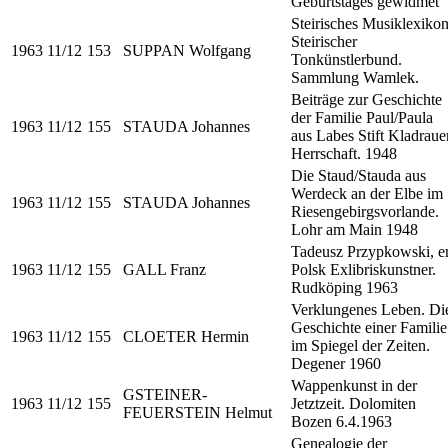
Geburtstages gewidmet
Steirisches Musiklexikon
Steirischer
1963
11/12
153
SUPPAN Wolfgang
Tonkünstlerbund.
Sammlung Wamlek.
Beiträge zur Geschichte
der Familie Paul/Paula
1963
11/12
155
STAUDA Johannes
aus Labes Stift Kladraue
Herrschaft. 1948
Die Staud/Stauda aus
Werdeck an der Elbe im
1963
11/12
155
STAUDA Johannes
Riesengebirgsvorlande.
Lohr am Main 1948
Tadeusz Przypkowski, e
1963
11/12
155
GALL Franz
Polsk Exlibriskunstner.
Rudköping 1963
Verklungenes Leben. Di
Geschichte einer Familie
1963
11/12
155
CLOETER Hermin
im Spiegel der Zeiten.
Degener 1960
Wappenkunst in der
GSTEINER-
1963
11/12
155
Jetztzeit. Dolomiten
FEUERSTEIN Helmut
Bozen 6.4.1963
Genealogie der