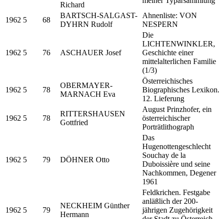
meiner Typarsammlung
Richard
BARTSCH-SALGAST-
Ahnenliste: VON
1962
5
68
DYHRN Rudolf
NESPERN
Die
LICHTENWINKLER,
1962
5
76
ASCHAUER Josef
Geschichte einer
mittelalterlichen Familie
(1/3)
Österreichisches
OBERMAYER-
1962
5
78
Biographisches Lexikon
MARNACH Eva
12. Lieferung
August Prinzhofer, ein
RITTERSHAUSEN
1962
5
78
österreichischer
Gottfried
Porträtlithograph
Das
Hugenottengeschlecht
Souchay de la
1962
5
79
DÖHNER Otto
Duboissière und seine
Nachkommen, Degener
1961
Feldkrichen. Festgabe
anläßlich der 200-
NECKHEIM Günther
1962
5
79
jährigen Zugehörigkeit
Hermann
der Stadt zu Österreich