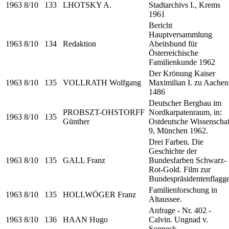
1963
8/10
133
LHOTSKY A.
Stadtarchivs I., Krems
1961
Bericht
Hauptversammlung
1963
8/10
134
Redaktion
Abeitsbund für
Österreichische
Familienkunde 1962
Der Krönung Kaiser
1963
8/10
135
VOLLRATH Wolfgang
Maximilian I. zu Aachen
1486
Deutscher Bergbau im
PROBSZT-OHSTORFF
Nordkarpatenraum, in:
1963
8/10
135
Günther
Ostdeutsche Wissenschaf
9, München 1962.
Drei Farben. Die
Geschichte der
1963
8/10
135
GALL Franz
Bundesfarben Schwarz-
Rot-Gold. Film zur
Bundespräsidentenflagge
Familienforschung in
1963
8/10
135
HOLLWÖGER Franz
Altaussee.
Anfrage - Nr. 402 -
1963
8/10
136
HAAN Hugo
Calvin. Ungnad v.
Sonneck