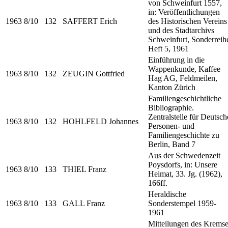
von Schweinfurt 1557,
in: Veröffentlichungen
1963
8/10
132
SAFFERT Erich
des Historischen Vereins
und des Stadtarchivs
Schweinfurt, Sonderreih
Heft 5, 1961
Einführung in die
Wappenkunde, Kaffee
1963
8/10
132
ZEUGIN Gottfried
Hag AG, Feldmeilen,
Kanton Zürich
Familiengeschichtliche
Bibliographie.
Zentralstelle für Deutsch
1963
8/10
132
HOHLFELD Johannes
Personen- und
Familiengeschichte zu
Berlin, Band 7
Aus der Schwedenzeit
Poysdorfs, in: Unsere
1963
8/10
133
THIEL Franz
Heimat, 33. Jg. (1962),
166ff.
Heraldische
1963
8/10
133
GALL Franz
Sonderstempel 1959-
1961
Mitteilungen des Kremse