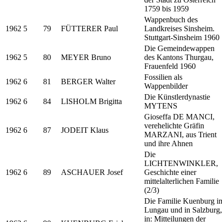
1759 bis 1959
Wappenbuch des
1962
5
79
FÜTTERER Paul
Landkreises Sinsheim.
Stuttgart-Sinsheim 1960
Die Gemeindewappen
1962
5
80
MEYER Bruno
des Kantons Thurgau,
Frauenfeld 1960
Fossilien als
1962
6
81
BERGER Walter
Wappenbilder
Die Künstlerdynastie
1962
6
84
LISHOLM Brigitta
MYTENS
Gioseffa DE MANCI,
verehelichte Gräfin
1962
6
87
JODEIT Klaus
MARZANI, aus Trient
und ihre Ahnen
Die
LICHTENWINKLER,
1962
6
89
ASCHAUER Josef
Geschichte einer
mittelalterlichen Familie
(2/3)
Die Familie Kuenburg i
Lungau und in Salzburg,
in: Mitteilungen der