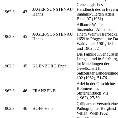
Genealogisches
JÄGER-SUNSTENAU
Handbuch des in Bayern
1962
3
43
Hanns
immatrikulierten Adels,
Band 07 (1961)
Alliance-Wappen
Sinzendorf-Althan auf
JÄGER-SUNSTENAU
einem Weihwasserbecke
1962
3
45
Hanns
1659 in Pöggstall, in: Da
Waldviertel 1961, 187
und 1962, 72
Die Familie Kuenburg i
Lungau und in Salzburg,
in: Mitteilungen der
1962
3
45
KUENBURG Erich
Gesellschaft für
Salzburger Landeskunde
102 (1962), 51-76
Adel in der Geschichte
Böhmens, in:
1962
3
46
FRANZEL Emil
Stifterjahrbuch VII
(1962), 27-50
Grillparzer. Versuch eine
1962
3
46
HOFF Hans
Pathographie, Bergland-
Verlag, Wien 1962