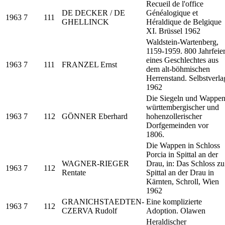
Recueil de l'office
DE DECKER / DE
Généalogique et
1963
7
111
GHELLINCK
Héraldique de Belgique
XI. Brüssel 1962
Waldstein-Wartenberg,
1159-1959. 800 Jahrfeie
eines Geschlechtes aus
1963
7
111
FRANZEL Ernst
dem alt-böhmischen
Herrenstand. Selbstverla
1962
Die Siegeln und Wappe
württembergischer und
1963
7
112
GÖNNER Eberhard
hohenzollerischer
Dorfgemeinden vor
1806.
Die Wappen in Schloss
Porcia in Spittal an der
WAGNER-RIEGER
Drau, in: Das Schloss zu
1963
7
112
Rentate
Spittal an der Drau in
Kärnten, Schroll, Wien
1962
GRANICHSTAEDTEN-
Eine komplizierte
1963
7
112
CZERVA Rudolf
Adoption. Olawen
Heraldischer