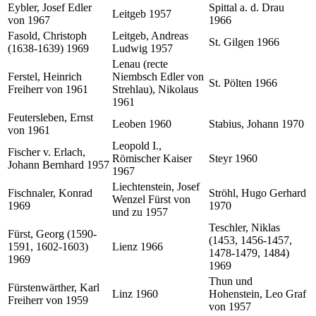
Eybler, Josef Edler
Spittal a. d. Drau
Leitgeb 1957
von 1967
1966
Fasold, Christoph
Leitgeb, Andreas
St. Gilgen 1966
(1638-1639) 1969
Ludwig 1957
Lenau (recte
Ferstel, Heinrich
Niembsch Edler von
St. Pölten 1966
Freiherr von 1961
Strehlau), Nikolaus
1961
Feutersleben, Ernst
Leoben 1960
Stabius, Johann 1970
von 1961
Leopold I.,
Fischer v. Erlach,
Römischer Kaiser
Steyr 1960
Johann Bernhard 1957
1967
Liechtenstein, Josef
Fischnaler, Konrad
Ströhl, Hugo Gerhard
Wenzel Fürst von
1969
1970
und zu 1957
Teschler, Niklas
Fürst, Georg (1590-
(1453, 1456-1457,
1591, 1602-1603)
Lienz 1966
1478-1479, 1484)
1969
1969
Thun und
Fürstenwärther, Karl
Linz 1960
Hohenstein, Leo Graf
Freiherr von 1959
von 1957