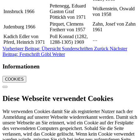
Pettenegg, Eduard
Wolkenstein, Oswald
Innsbruck 1966
Gaston Graf
von 1958
Pöttickh von 1971
Pirquet, Clemens
Zahn, Josef von Zahn
Judenburg 1966
Freiherr von 1957
1961
Kadich Edler von
Poll Konrad (1282,
…
Pferd, Heinrich 1971
1288-1305) 1969
Vorheriger Beitrag: Übersicht Sonderschriften
Zurück
Nächster
Beitrag: Festschrift Göbl
Weiter
Informationen
COOKIES
Diese Webseite verwendet Cookies
Wir verwenden Cookies damit Sie als registrierter Nutzer nach der
Anmeldung auf unserer Webseite wiedererkannt werden. Damit sich
unsere Webseite an Sie erinnert, wird ein Cookie auf der Festplatte
des verwendeten Computers gespeichert. Sobald Sie die Seite
verlassen, wird das Cookie gelöscht. Wenn kein Cookie verwendet
werden würde, müssten Sie sich bei jeder neu aufgerufenen Seite