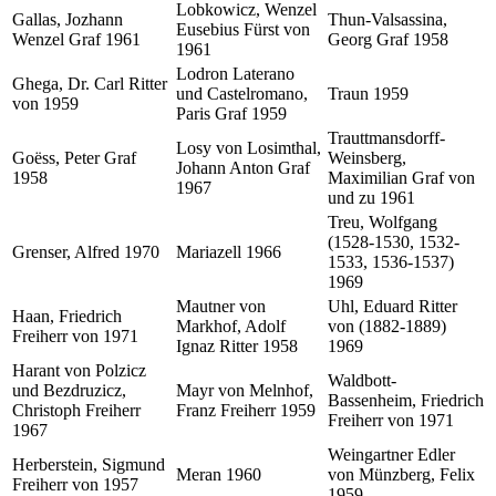
Lobkowicz, Wenzel
Gallas, Jozhann
Thun-Valsassina,
Eusebius Fürst von
Wenzel Graf 1961
Georg Graf 1958
1961
Lodron Laterano
Ghega, Dr. Carl Ritter
und Castelromano,
Traun 1959
von 1959
Paris Graf 1959
Trauttmansdorff-
Losy von Losimthal,
Goëss, Peter Graf
Weinsberg,
Johann Anton Graf
1958
Maximilian Graf von
1967
und zu 1961
Treu, Wolfgang
(1528-1530, 1532-
Grenser, Alfred 1970
Mariazell 1966
1533, 1536-1537)
1969
Mautner von
Uhl, Eduard Ritter
Haan, Friedrich
Markhof, Adolf
von (1882-1889)
Freiherr von 1971
Ignaz Ritter 1958
1969
Harant von Polzicz
Waldbott-
und Bezdruzicz,
Mayr von Melnhof,
Bassenheim, Friedrich
Christoph Freiherr
Franz Freiherr 1959
Freiherr von 1971
1967
Weingartner Edler
Herberstein, Sigmund
Meran 1960
von Münzberg, Felix
Freiherr von 1957
1959