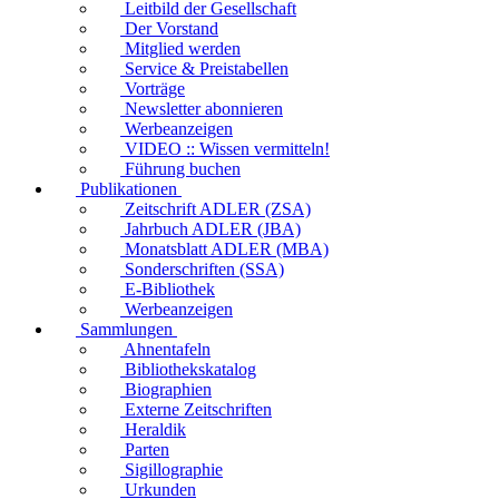
Leitbild der Gesellschaft
Der Vorstand
Mitglied werden
Service & Preistabellen
Vorträge
Newsletter abonnieren
Werbeanzeigen
VIDEO :: Wissen vermitteln!
Führung buchen
Publikationen
Zeitschrift ADLER (ZSA)
Jahrbuch ADLER (JBA)
Monatsblatt ADLER (MBA)
Sonderschriften (SSA)
E-Bibliothek
Werbeanzeigen
Sammlungen
Ahnentafeln
Bibliothekskatalog
Biographien
Externe Zeitschriften
Heraldik
Parten
Sigillographie
Urkunden