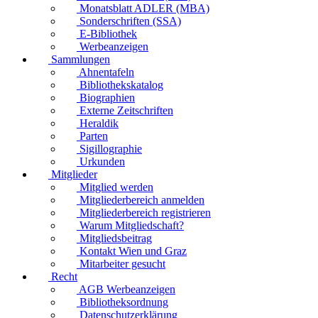
Monatsblatt ADLER (MBA)
Sonderschriften (SSA)
E-Bibliothek
Werbeanzeigen
Sammlungen
Ahnentafeln
Bibliothekskatalog
Biographien
Externe Zeitschriften
Heraldik
Parten
Sigillographie
Urkunden
Mitglieder
Mitglied werden
Mitgliederbereich anmelden
Mitgliederbereich registrieren
Warum Mitgliedschaft?
Mitgliedsbeitrag
Kontakt Wien und Graz
Mitarbeiter gesucht
Recht
AGB Werbeanzeigen
Bibliotheksordnung
Datenschutzerklärung