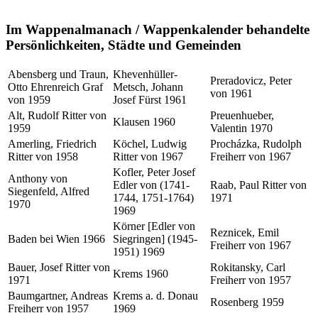
Im Wappenalmanach / Wappenkalender behandelte
Persönlichkeiten, Städte und Gemeinden
Abensberg und Traun,
Khevenhüller-
Preradovicz, Peter
Otto Ehrenreich Graf
Metsch, Johann
von 1961
von 1959
Josef Fürst 1961
Alt, Rudolf Ritter von
Preuenhueber,
Klausen 1960
1959
Valentin 1970
Amerling, Friedrich
Köchel, Ludwig
Procházka, Rudolph
Ritter von 1958
Ritter von 1967
Freiherr von 1967
Kofler, Peter Josef
Anthony von
Edler von (1741-
Raab, Paul Ritter von
Siegenfeld, Alfred
1744, 1751-1764)
1971
1970
1969
Körner [Edler von
Reznicek, Emil
Baden bei Wien 1966
Siegringen] (1945-
Freiherr von 1967
1951) 1969
Bauer, Josef Ritter von
Rokitansky, Carl
Krems 1960
1971
Freiherr von 1957
Baumgartner, Andreas
Krems a. d. Donau
Rosenberg 1959
Freiherr von 1957
1969