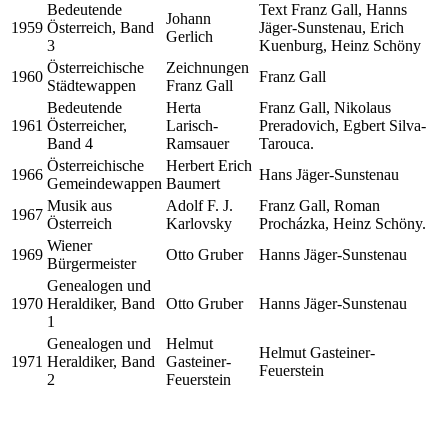
Bedeutende
Text Franz Gall, Hanns
Johann
1959
Österreich, Band
Jäger-Sunstenau, Erich
Gerlich
3
Kuenburg, Heinz Schöny
Österreichische
Zeichnungen
1960
Franz Gall
Städtewappen
Franz Gall
Bedeutende
Herta
Franz Gall, Nikolaus
1961
Österreicher,
Larisch-
Preradovich, Egbert Silva-
Band 4
Ramsauer
Tarouca.
Österreichische
Herbert Erich
1966
Hans Jäger-Sunstenau
Gemeindewappen
Baumert
Musik aus
Adolf F. J.
Franz Gall, Roman
1967
Österreich
Karlovsky
Procházka, Heinz Schöny.
Wiener
1969
Otto Gruber
Hanns Jäger-Sunstenau
Bürgermeister
Genealogen und
1970
Heraldiker, Band
Otto Gruber
Hanns Jäger-Sunstenau
1
Genealogen und
Helmut
Helmut Gasteiner-
1971
Heraldiker, Band
Gasteiner-
Feuerstein
2
Feuerstein