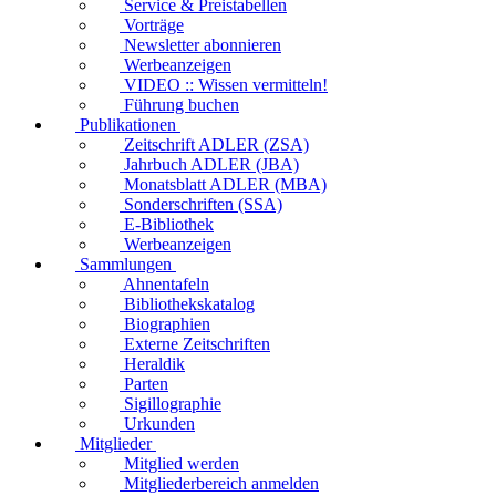
Service & Preistabellen
Vorträge
Newsletter abonnieren
Werbeanzeigen
VIDEO :: Wissen vermitteln!
Führung buchen
Publikationen
Zeitschrift ADLER (ZSA)
Jahrbuch ADLER (JBA)
Monatsblatt ADLER (MBA)
Sonderschriften (SSA)
E-Bibliothek
Werbeanzeigen
Sammlungen
Ahnentafeln
Bibliothekskatalog
Biographien
Externe Zeitschriften
Heraldik
Parten
Sigillographie
Urkunden
Mitglieder
Mitglied werden
Mitgliederbereich anmelden