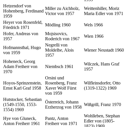
Hetzendorf von
Miller zu Aichholz,
Weittenhiller, Moriz
Hohenberg, Ferdinand
Victor von 1957
Maria Edler von 1971
1959
Heyer von Rosenfeld,
Mödling 1960
Wels 1966
Friedrich 1971
Hofer, Andreas von
Mojsisovics,
Wien 1966
1957
Roderich von 1967
Negrelli von
Hofmannsthal, Hugo
Moldelbe, Alois
Wiener Neustadt 1960
von 1959
1957
Hoheneck, Georg
Wilczek, Hans Graf
Adam Freiherr von
Niembsch 1961
1957
1970
Orsini und
Hoyos-Sprinzenstein,
Rosenberg, Franz
Wilfleinsdorfer, Otto
Ernst Karl Graf 1958
Xaver Wolf Fürst
(1319-1322) 1969
von 1959
Hutstocker, Sebastian
Österreich, Johann
(1549-1550, 1553-
Wißgrill, Franz 1970
Erzherzog von 1958
1554) 1969
Wohlleben, Stephan
Hye von Gluneck,
Pantz, Anton
Edler von (1805-
Anton Freiherr 1961
Freiherr von 1971
1823) 1969