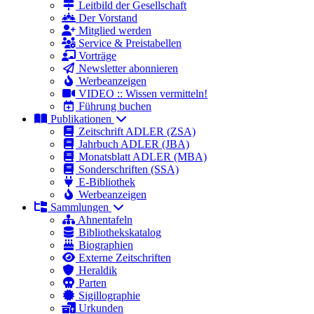
Leitbild der Gesellschaft
Der Vorstand
Mitglied werden
Service & Preistabellen
Vorträge
Newsletter abonnieren
Werbeanzeigen
VIDEO :: Wissen vermitteln!
Führung buchen
Publikationen
Zeitschrift ADLER (ZSA)
Jahrbuch ADLER (JBA)
Monatsblatt ADLER (MBA)
Sonderschriften (SSA)
E-Bibliothek
Werbeanzeigen
Sammlungen
Ahnentafeln
Bibliothekskatalog
Biographien
Externe Zeitschriften
Heraldik
Parten
Sigillographie
Urkunden