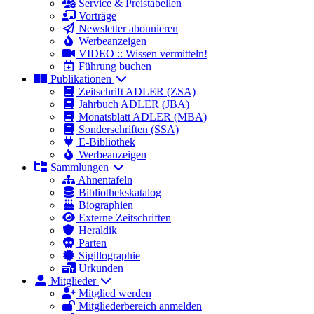
Service & Preistabellen
Vorträge
Newsletter abonnieren
Werbeanzeigen
VIDEO :: Wissen vermitteln!
Führung buchen
Publikationen
Zeitschrift ADLER (ZSA)
Jahrbuch ADLER (JBA)
Monatsblatt ADLER (MBA)
Sonderschriften (SSA)
E-Bibliothek
Werbeanzeigen
Sammlungen
Ahnentafeln
Bibliothekskatalog
Biographien
Externe Zeitschriften
Heraldik
Parten
Sigillographie
Urkunden
Mitglieder
Mitglied werden
Mitgliederbereich anmelden