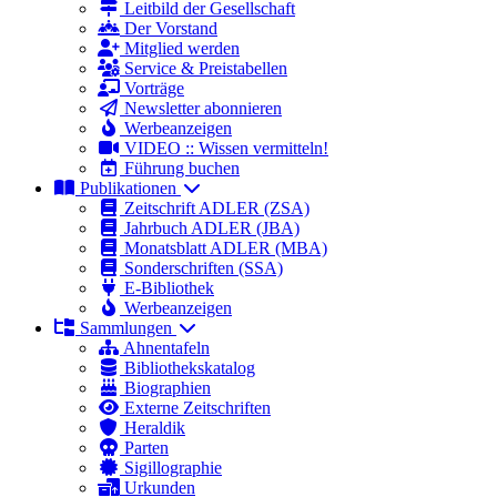
Leitbild der Gesellschaft
Der Vorstand
Mitglied werden
Service & Preistabellen
Vorträge
Newsletter abonnieren
Werbeanzeigen
VIDEO :: Wissen vermitteln!
Führung buchen
Publikationen
Zeitschrift ADLER (ZSA)
Jahrbuch ADLER (JBA)
Monatsblatt ADLER (MBA)
Sonderschriften (SSA)
E-Bibliothek
Werbeanzeigen
Sammlungen
Ahnentafeln
Bibliothekskatalog
Biographien
Externe Zeitschriften
Heraldik
Parten
Sigillographie
Urkunden