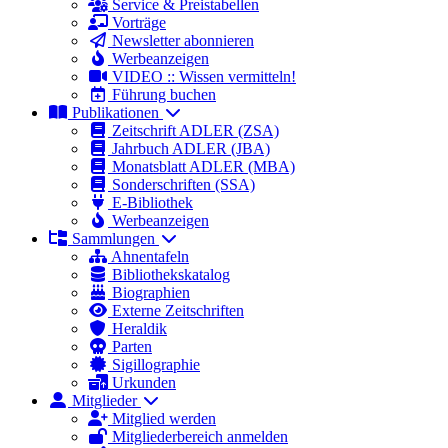
Service & Preistabellen
Vorträge
Newsletter abonnieren
Werbeanzeigen
VIDEO :: Wissen vermitteln!
Führung buchen
Publikationen
Zeitschrift ADLER (ZSA)
Jahrbuch ADLER (JBA)
Monatsblatt ADLER (MBA)
Sonderschriften (SSA)
E-Bibliothek
Werbeanzeigen
Sammlungen
Ahnentafeln
Bibliothekskatalog
Biographien
Externe Zeitschriften
Heraldik
Parten
Sigillographie
Urkunden
Mitglieder
Mitglied werden
Mitgliederbereich anmelden