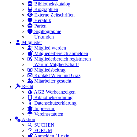
Bibliothekskatalog
Biographien
Externe Zeitschriften
Heraldik
Parten
Sigillographie
Urkunden
Mitglieder
Mitglied werden
Mitgliederbereich anmelden
Mitgliederbereich registrieren
Warum Mitgliedschaft?
Mitgliedsbeitrag
Kontakt Wien und Graz
Mitarbeiter gesucht
Recht
AGB Werbeanzeigen
Bibliotheksordnung
Datenschutzerklärung
Impressum
Vereinsstatuten
Aktion
SUCHEN
FORUM
Anmelden / Login