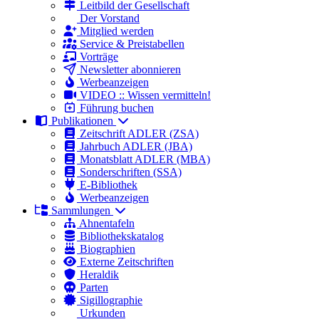
Leitbild der Gesellschaft
Der Vorstand
Mitglied werden
Service & Preistabellen
Vorträge
Newsletter abonnieren
Werbeanzeigen
VIDEO :: Wissen vermitteln!
Führung buchen
Publikationen
Zeitschrift ADLER (ZSA)
Jahrbuch ADLER (JBA)
Monatsblatt ADLER (MBA)
Sonderschriften (SSA)
E-Bibliothek
Werbeanzeigen
Sammlungen
Ahnentafeln
Bibliothekskatalog
Biographien
Externe Zeitschriften
Heraldik
Parten
Sigillographie
Urkunden