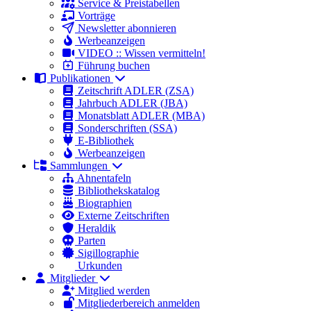
Service & Preistabellen
Vorträge
Newsletter abonnieren
Werbeanzeigen
VIDEO :: Wissen vermitteln!
Führung buchen
Publikationen
Zeitschrift ADLER (ZSA)
Jahrbuch ADLER (JBA)
Monatsblatt ADLER (MBA)
Sonderschriften (SSA)
E-Bibliothek
Werbeanzeigen
Sammlungen
Ahnentafeln
Bibliothekskatalog
Biographien
Externe Zeitschriften
Heraldik
Parten
Sigillographie
Urkunden
Mitglieder
Mitglied werden
Mitgliederbereich anmelden