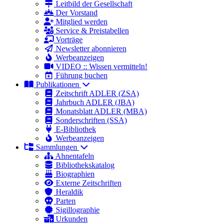
Leitbild der Gesellschaft
Der Vorstand
Mitglied werden
Service & Preistabellen
Vorträge
Newsletter abonnieren
Werbeanzeigen
VIDEO :: Wissen vermitteln!
Führung buchen
Publikationen
Zeitschrift ADLER (ZSA)
Jahrbuch ADLER (JBA)
Monatsblatt ADLER (MBA)
Sonderschriften (SSA)
E-Bibliothek
Werbeanzeigen
Sammlungen
Ahnentafeln
Bibliothekskatalog
Biographien
Externe Zeitschriften
Heraldik
Parten
Sigillographie
Urkunden