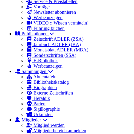
Service & Preistabellen
Vorträge
Newsletter abonnieren
Werbeanzeigen
VIDEO :: Wissen vermitteln!
Führung buchen
Publikationen
Zeitschrift ADLER (ZSA)
Jahrbuch ADLER (JBA)
Monatsblatt ADLER (MBA)
Sonderschriften (SSA)
E-Bibliothek
Werbeanzeigen
Sammlungen
Ahnentafeln
Bibliothekskatalog
Biographien
Externe Zeitschriften
Heraldik
Parten
Sigillographie
Urkunden
Mitglieder
Mitglied werden
Mitgliederbereich anmelden