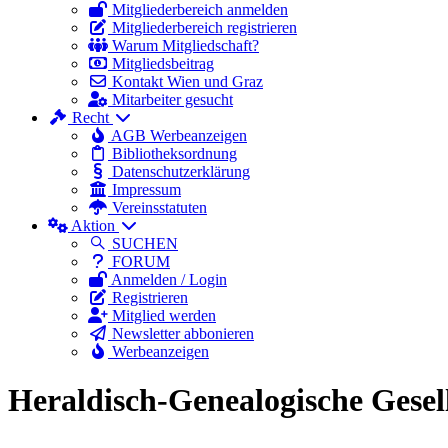
Mitgliederbereich anmelden
Mitgliederbereich registrieren
Warum Mitgliedschaft?
Mitgliedsbeitrag
Kontakt Wien und Graz
Mitarbeiter gesucht
Recht
AGB Werbeanzeigen
Bibliotheksordnung
Datenschutzerklärung
Impressum
Vereinsstatuten
Aktion
SUCHEN
FORUM
Anmelden / Login
Registrieren
Mitglied werden
Newsletter abbonieren
Werbeanzeigen
Heraldisch-Genealogische Gese