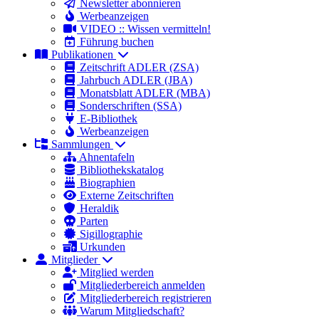
Newsletter abonnieren
Werbeanzeigen
VIDEO :: Wissen vermitteln!
Führung buchen
Publikationen
Zeitschrift ADLER (ZSA)
Jahrbuch ADLER (JBA)
Monatsblatt ADLER (MBA)
Sonderschriften (SSA)
E-Bibliothek
Werbeanzeigen
Sammlungen
Ahnentafeln
Bibliothekskatalog
Biographien
Externe Zeitschriften
Heraldik
Parten
Sigillographie
Urkunden
Mitglieder
Mitglied werden
Mitgliederbereich anmelden
Mitgliederbereich registrieren
Warum Mitgliedschaft?