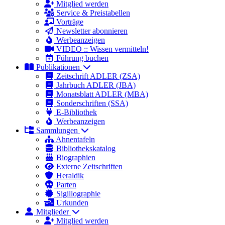
Mitglied werden
Service & Preistabellen
Vorträge
Newsletter abonnieren
Werbeanzeigen
VIDEO :: Wissen vermitteln!
Führung buchen
Publikationen
Zeitschrift ADLER (ZSA)
Jahrbuch ADLER (JBA)
Monatsblatt ADLER (MBA)
Sonderschriften (SSA)
E-Bibliothek
Werbeanzeigen
Sammlungen
Ahnentafeln
Bibliothekskatalog
Biographien
Externe Zeitschriften
Heraldik
Parten
Sigillographie
Urkunden
Mitglieder
Mitglied werden