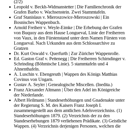
(2/2)
Leopold v. Beckh-Widmanstetter | Die Familienchronik der
Grafen Barbo v. Wachsenstein. Zwei Stammtafeln.
Graf Stanislaus v. Mieroszowice-Mieroszowski | Ein
Bosnisches Wappenbuch.
Arnold Freiherr v. Weyle-Eimke | Die Erhebung der Grafen
von Buquoy aus dem Hause Longueval, Linie der Freiherren
von Vaux, in den Fürstenstand unter dem Namen Fürsten von
Longueval. Nach Urkunden aus dem Schlossarchive zu
Gratzen
Dr. Kurt Oswald v. Querfurth | Zur Züricher Wappenrolle.
Ed. Gaston Graf v. Pettenegg | Die Freiherren Schirndinger v.
Schrinding (Böhmische Linie). 5 stammtafeln und 4
Ahnenthafeln.
A. Luschin v. Ebengreuth | Wappen des Königs Matthias
Covinus von Ungarn.
Gustav A. Seyler | Genealogische Miscellen. (Inedita.)
Franz Alexander Altmann | Über den Adel im Königreiche
der Niederlande.
Albert Heilmann | Standeserhöhungen und Gnadenakte unter
der Regierung S. M. des Kaisers Franz Joseph I.
zusammengestellt aus dem amtlichen Adelsverzeichniss. (1)
Standeserhöhungen 1879. (2) Verzeichnis der zu den
Standeserhebungen 1879 verliehenen Prädikate. (3) Geistliche
Wappen. (4) Verzeichnis derjenigen Personen, welchen die