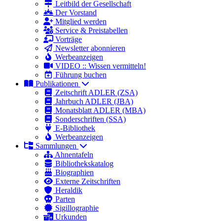
Leitbild der Gesellschaft
Der Vorstand
Mitglied werden
Service & Preistabellen
Vorträge
Newsletter abonnieren
Werbeanzeigen
VIDEO :: Wissen vermitteln!
Führung buchen
Publikationen
Zeitschrift ADLER (ZSA)
Jahrbuch ADLER (JBA)
Monatsblatt ADLER (MBA)
Sonderschriften (SSA)
E-Bibliothek
Werbeanzeigen
Sammlungen
Ahnentafeln
Bibliothekskatalog
Biographien
Externe Zeitschriften
Heraldik
Parten
Sigillographie
Urkunden