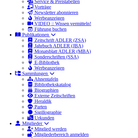
Service & Preistabellen
Vorträge
Newsletter abonnieren
Werbeanzeigen
VIDEO :: Wissen vermitteln!
Führung buchen
Publikationen
Zeitschrift ADLER (ZSA)
Jahrbuch ADLER (JBA)
Monatsblatt ADLER (MBA)
Sonderschriften (SSA)
E-Bibliothek
Werbeanzeigen
Sammlungen
Ahnentafeln
Bibliothekskatalog
Biographien
Externe Zeitschriften
Heraldik
Parten
Sigillographie
Urkunden
Mitglieder
Mitglied werden
Mitgliederbereich anmelden