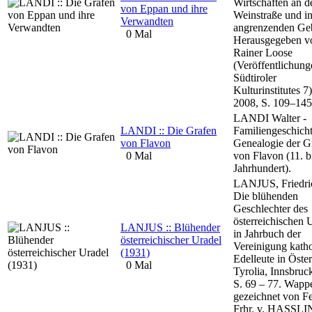
Wirtschaften an d
von Eppan und ihre
Weinstraße und i
Verwandten
angrenzenden Geb
0 Mal
Herausgegeben v
Rainer Loose
(Veröffentlichung
Südtiroler
Kulturinstitutes 7
2008, S. 109–145
LANDI Walter -
LANDI :: Die Grafen
Familiengeschich
von Flavon
Genealogie der G
0 Mal
von Flavon (11. b
Jahrhundert).
LANJUS, Friedri
Die blühenden
Geschlechter des
österreichischen 
LANJUS :: Blühender
in Jahrbuch der
österreichischer Uradel
Vereinigung katho
(1931)
Edelleute in Öster
0 Mal
Tyrolia, Innsbruc
S. 69 – 77. Wapp
gezeichnet von Fe
Frhr. v. HASSL