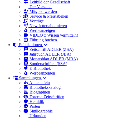
Leitbild der Gesellschaft
Der Vorstand
Mitglied werden
Service & Preistabellen
Vorträge
Newsletter abonnieren
Werbeanzeigen
VIDEO :: Wissen vermitteln!
Führung buchen
Publikationen
Zeitschrift ADLER (ZSA)
Jahrbuch ADLER (JBA)
Monatsblatt ADLER (MBA)
Sonderschriften (SSA)
E-Bibliothek
Werbeanzeigen
Sammlungen
Ahnentafeln
Bibliothekskatalog
Biographien
Externe Zeitschriften
Heraldik
Parten
Sigillographie
Urkunden