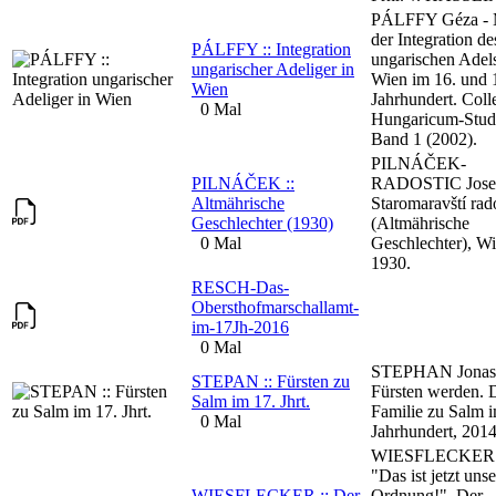
PÁLFFY Géza - 
der Integration de
PÁLFFY :: Integration
ungarischen Adels
ungarischer Adeliger in
Wien im 16. und 
Wien
Jahrhundert. Col
0 Mal
Hungaricum-Stud
Band 1 (2002).
PILNÁČEK-
PILNÁČEK ::
RADOSTIC Josef
Altmährische
Staromaravští rad
Geschlechter (1930)
(Altmährische
0 Mal
Geschlechter), W
1930.
RESCH-Das-
Obersthofmarschallamt-
im-17Jh-2016
0 Mal
STEPHAN Jonas
STEPAN :: Fürsten zu
Fürsten werden. 
Salm im 17. Jhrt.
Familie zu Salm i
0 Mal
Jahrhundert, 2014
WIESFLECKER P
"Das ist jetzt uns
WIESFLECKER :: Der
Ordnung!". Der