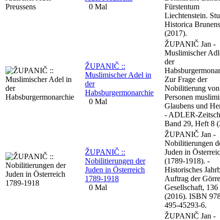
0 Mal
Fürstentum
Liechtenstein. St
Historica Brunens
(2017).
ŽUPANIČ Jan -
Muslimischer Adl
der
ŽUPANIČ ::
Habsburgermonar
Muslimischer Adel in
Zur Frage der
der
Nobilitierung von
Habsburgermonarchie
Personen muslimi
0 Mal
Glaubens und Her
- ADLER-Zeitschr
Band 29, Heft 8 (
ŽUPANIČ Jan -
Nobilitierungen d
ŽUPANIČ ::
Juden in Österrei
Nobilitierungen der
(1789-1918). -
Juden in Österreich
Historisches Jahr
1789-1918
Auftrag der Görre
0 Mal
Gesellschaft, 136 
(2016). ISBN 978
495-45293-6.
ŽUPANIČ Jan -