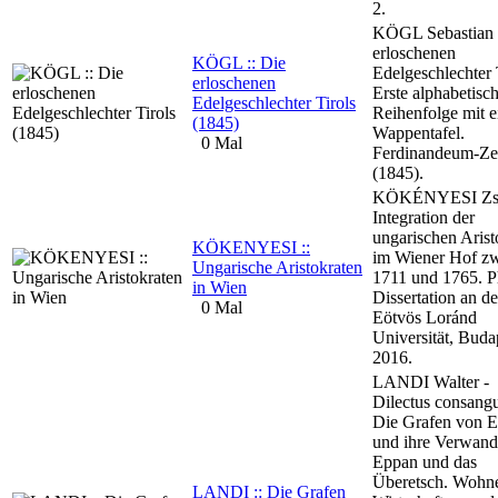
2.
KÖGL Sebastian 
erloschenen
KÖGL :: Die
Edelgeschlechter 
erloschenen
Erste alphabetisc
Edelgeschlechter Tirols
Reihenfolge mit e
(1845)
Wappentafel.
0 Mal
Ferdinandeum-Zei
(1845).
KÖKÉNYESI Zso
Integration der
ungarischen Arist
KÖKENYESI ::
im Wiener Hof z
Ungarische Aristokraten
1711 und 1765. 
in Wien
Dissertation an de
0 Mal
Eötvös Loránd
Universität, Buda
2016.
LANDI Walter -
Dilectus consang
Die Grafen von 
und ihre Verwandt
Eppan und das
Überetsch. Wohn
LANDI :: Die Grafen