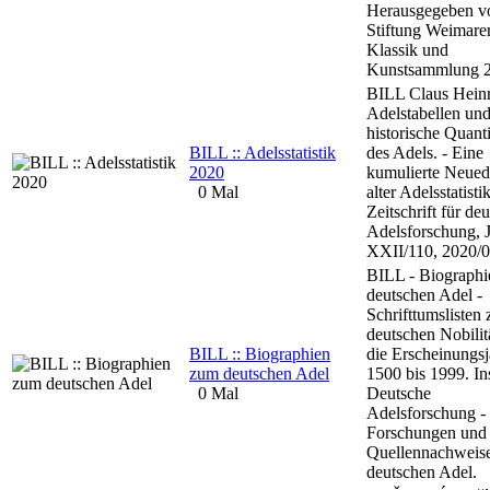
Herausgegeben v
Stiftung Weimare
Klassik und
Kunstsammlung 2
BILL Claus Heinr
Adelstabellen un
historische Quanti
BILL :: Adelsstatistik
des Adels. - Eine
2020
kumulierte Neued
0 Mal
alter Adelsstatisti
Zeitschrift für de
Adelsforschung, J
XXII/110, 2020/0
BILL - Biograph
deutschen Adel -
Schrifttumslisten 
deutschen Nobilitä
BILL :: Biographien
die Erscheinungsj
zum deutschen Adel
1500 bis 1999. Ins
0 Mal
Deutsche
Adelsforschung -
Forschungen und
Quellennachweis
deutschen Adel.