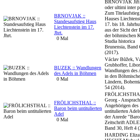
BRŇOVJÁK Jiří -
oder ultimi inter 
Zum Titelaufstieg
BRNOVJAK ::
Hauses Liechtens
Standesaufstieg Haus
17. bis 18. Jahrhu
Liechtenstein im 17.
aus der Sicht der
Jhrt.
der böhmischen K
0 Mal
Studia historica
Brunensia, Band 
(2017).
Václav Bůžek, V
Grubhoffer, Libor
BUZEK :: Wandlungen
Wandlungen des 
des Adels in Böhmen
in den Böhmisch
0 Mal
Ländern, Bohemi
54 (2014).
FRÖLICHSTHA
Georg - Ansprach
FRÖLICHSTHAL ::
Angehörigen des
Baron beim untitulierten
untitulierten Adel
Adel
der Anrede "Baron
0 Mal
Zeitschrift ADLE
Band 30, Heft 4 (
HARDING Elizab