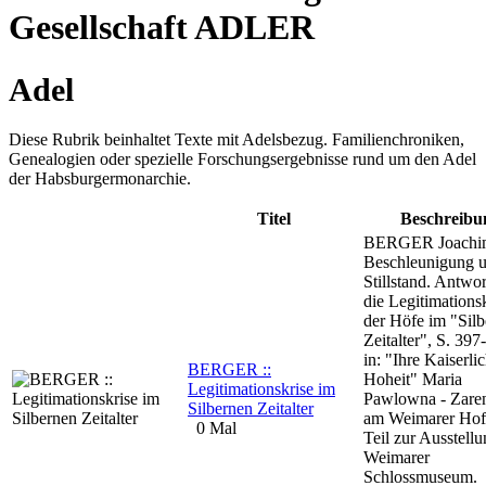
Gesellschaft ADLER
Adel
Diese Rubrik beinhaltet Texte mit Adelsbezug. Familienchroniken,
Genealogien oder spezielle Forschungsergebnisse rund um den Adel
der Habsburgermonarchie.
Titel
Beschreibu
BERGER Joachi
Beschleunigung 
Stillstand. Antwo
die Legitimations
der Höfe im "Sil
Zeitalter", S. 397
in: "Ihre Kaiserli
BERGER ::
Hoheit" Maria
Legitimationskrise im
Pawlowna - Zaren
Silbernen Zeitalter
am Weimarer Hof.
0 Mal
Teil zur Ausstell
Weimarer
Schlossmuseum.