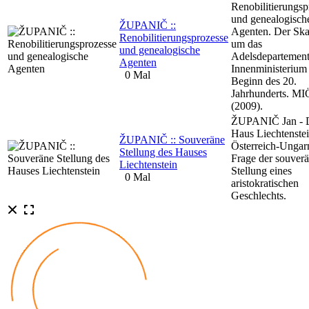
Renobilitierungsp
und genealogisch
ŽUPANIČ ::
Agenten. Der Ska
Renobilitierungsprozesse
um das
und genealogische
Adelsdepartement
Agenten
Innenministerium
0 Mal
Beginn des 20.
Jahrhunderts. M
(2009).
ŽUPANIČ Jan - 
Haus Liechtenstei
ŽUPANIČ :: Souveräne
Österreich-Ungar
Stellung des Hauses
Frage der souver
Liechtenstein
Stellung eines
0 Mal
aristokratischen
Geschlechts.