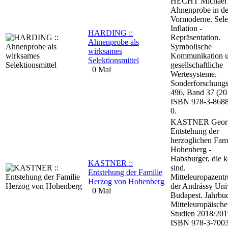
HECHT Michael 
Ahnenprobe in de
Vormoderne. Sele
Inflation -
HARDING ::
Repräsentation.
Ahnenprobe als
Symbolische
wirksames
Kommunikation 
Selektionsmittel
gesellschaftliche
0 Mal
Wertesysteme.
Sonderforschungs
496, Band 37 (20
ISBN 978-3-8688
0.
KASTNER Georg
Entstehung der
herzoglichen Fami
Hohenberg -
Habsburger, die k
KASTNER ::
sind.
Entstehung der Familie
Mitteleuropazent
Herzog von Hohenberg
der Andrássy Univ
0 Mal
Budapest. Jahrbuc
Mitteleuropäische
Studien 2018/201
ISBN 978-3-7003