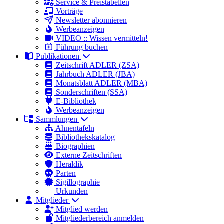
Service & Preistabellen
Vorträge
Newsletter abonnieren
Werbeanzeigen
VIDEO :: Wissen vermitteln!
Führung buchen
Publikationen
Zeitschrift ADLER (ZSA)
Jahrbuch ADLER (JBA)
Monatsblatt ADLER (MBA)
Sonderschriften (SSA)
E-Bibliothek
Werbeanzeigen
Sammlungen
Ahnentafeln
Bibliothekskatalog
Biographien
Externe Zeitschriften
Heraldik
Parten
Sigillographie
Urkunden
Mitglieder
Mitglied werden
Mitgliederbereich anmelden