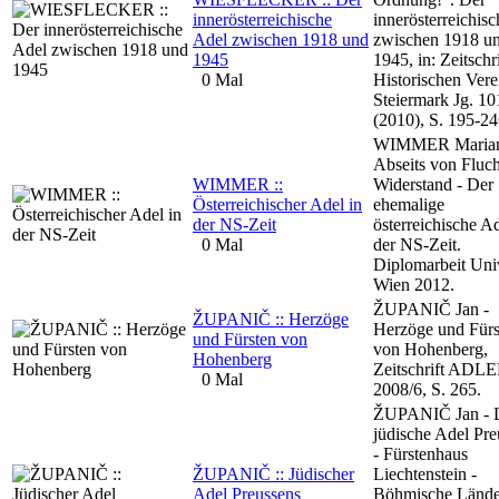
innerösterreichische
innerösterreichis
Adel zwischen 1918 und
zwischen 1918 u
1945
1945, in: Zeitschr
0 Mal
Historischen Vere
Steiermark Jg. 10
(2010), S. 195-24
WIMMER Marian
Abseits von Fluc
WIMMER ::
Widerstand - Der
Österreichischer Adel in
ehemalige
der NS-Zeit
österreichische Ad
0 Mal
der NS-Zeit.
Diplomarbeit Univ
Wien 2012.
ŽUPANIČ Jan -
ŽUPANIČ :: Herzöge
Herzöge und Fürs
und Fürsten von
von Hohenberg,
Hohenberg
Zeitschrift ADL
0 Mal
2008/6, S. 265.
ŽUPANIČ Jan - 
jüdische Adel Pre
- Fürstenhaus
ŽUPANIČ :: Jüdischer
Liechtenstein -
Adel Preussens
Böhmische Lände