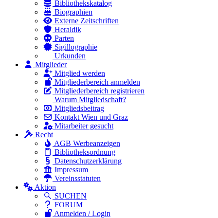
Bibliothekskatalog
Biographien
Externe Zeitschriften
Heraldik
Parten
Sigillographie
Urkunden
Mitglieder
Mitglied werden
Mitgliederbereich anmelden
Mitgliederbereich registrieren
Warum Mitgliedschaft?
Mitgliedsbeitrag
Kontakt Wien und Graz
Mitarbeiter gesucht
Recht
AGB Werbeanzeigen
Bibliotheksordnung
Datenschutzerklärung
Impressum
Vereinsstatuten
Aktion
SUCHEN
FORUM
Anmelden / Login