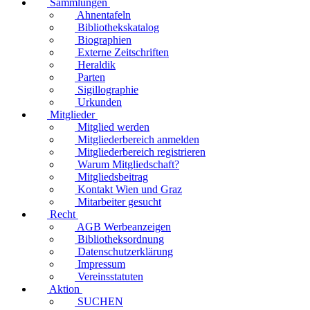
Sammlungen
Ahnentafeln
Bibliothekskatalog
Biographien
Externe Zeitschriften
Heraldik
Parten
Sigillographie
Urkunden
Mitglieder
Mitglied werden
Mitgliederbereich anmelden
Mitgliederbereich registrieren
Warum Mitgliedschaft?
Mitgliedsbeitrag
Kontakt Wien und Graz
Mitarbeiter gesucht
Recht
AGB Werbeanzeigen
Bibliotheksordnung
Datenschutzerklärung
Impressum
Vereinsstatuten
Aktion
SUCHEN